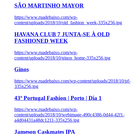
SÃO MARTINHO MAYOR
https://www.ruadebaixo.com/wp-
content/uploads/2018/10/old_fashion_week-335x256.jpg
HAVANA CLUB 7 JUNTA-SE À OLD
FASHIONED WEEK
https://www.ruadebaixo.com/wp-
content/uploads/2018/10/ginos_home-335x256.jpg
Ginos
https://www.ruadebaixo.com/wp-content/uploads/2018/10/pf-
335x256.jpg
43º Portugal Fashion | Porto | Dia 1
https://www.ruadebaixo.com/wp-
content/uploads/2018/10/webimage-490c4386-0d44-42f1-
a4d04431a48dc1211-335x256.jpg
Jameson Caskmates IPA