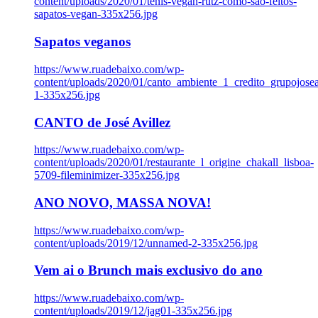
content/uploads/2020/01/tenis-vegan-rutz-como-sao-feitos-
sapatos-vegan-335x256.jpg
Sapatos veganos
https://www.ruadebaixo.com/wp-
content/uploads/2020/01/canto_ambiente_1_credito_grupojosea
1-335x256.jpg
CANTO de José Avillez
https://www.ruadebaixo.com/wp-
content/uploads/2020/01/restaurante_l_origine_chakall_lisboa-
5709-fileminimizer-335x256.jpg
ANO NOVO, MASSA NOVA!
https://www.ruadebaixo.com/wp-
content/uploads/2019/12/unnamed-2-335x256.jpg
Vem ai o Brunch mais exclusivo do ano
https://www.ruadebaixo.com/wp-
content/uploads/2019/12/jag01-335x256.jpg