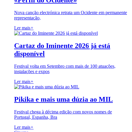
«Perfil do Ocidente»
Nova canção electrónica retrata um Ocidente em permanente
representação,
Ler mais
+
Cartaz do Iminente 2026 já está
disponível
Festival volta em Setembro com mais de 100 atuações,
instalações e expos
Ler mais
+
Pikika e mais uma dúzia ao MIL
Festival chega à décima edição com novos nomes de
Portugal, Espanha, Bra
Ler mais
+