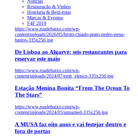
Notícias
Restauração & Vinhos
Hotelaria & Bem-estar
Marcas & Eventos
F4F 2019
https://www.ruadebaixo.com/wp-
content/uploads/2026/05/broto-chiado-prato-pedro-pena-
bastos-335x256.jpg
De Lisboa ao Algarve: seis restaurantes para
reservar este maio
https://www.ruadebaixo.com/wp-
content/uploads/2024/07/emb_elenco-335x256.jpg
Estação Menina Bonita “From The Ocean To
The Stars”
https://www.ruadebaixo.com/wp-
content/uploads/2024/05/unnamed-335x256.jpg
A MUSA faz oito anos e vai festejar dentro e
fora de portas