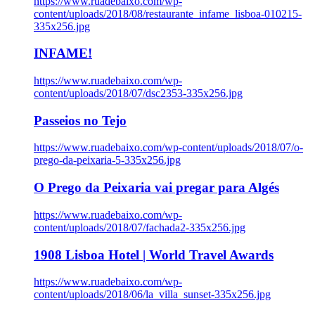
https://www.ruadebaixo.com/wp-
content/uploads/2018/08/restaurante_infame_lisboa-010215-
335x256.jpg
INFAME!
https://www.ruadebaixo.com/wp-
content/uploads/2018/07/dsc2353-335x256.jpg
Passeios no Tejo
https://www.ruadebaixo.com/wp-content/uploads/2018/07/o-
prego-da-peixaria-5-335x256.jpg
O Prego da Peixaria vai pregar para Algés
https://www.ruadebaixo.com/wp-
content/uploads/2018/07/fachada2-335x256.jpg
1908 Lisboa Hotel | World Travel Awards
https://www.ruadebaixo.com/wp-
content/uploads/2018/06/la_villa_sunset-335x256.jpg