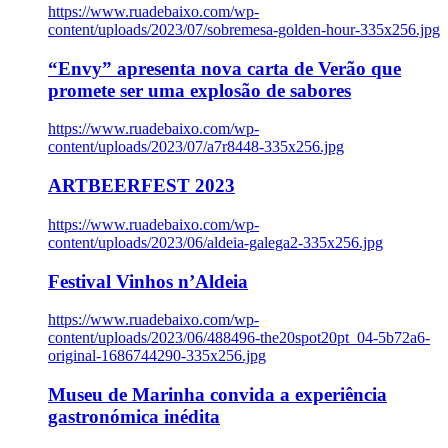
https://www.ruadebaixo.com/wp-
content/uploads/2023/07/sobremesa-golden-hour-335x256.jpg
“Envy” apresenta nova carta de Verão que
promete ser uma explosão de sabores
https://www.ruadebaixo.com/wp-
content/uploads/2023/07/a7r8448-335x256.jpg
ARTBEERFEST 2023
https://www.ruadebaixo.com/wp-
content/uploads/2023/06/aldeia-galega2-335x256.jpg
Festival Vinhos n’Aldeia
https://www.ruadebaixo.com/wp-
content/uploads/2023/06/488496-the20spot20pt_04-5b72a6-
original-1686744290-335x256.jpg
Museu de Marinha convida a experiência
gastronómica inédita