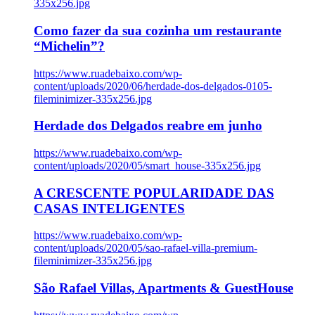
335x256.jpg
Como fazer da sua cozinha um restaurante
“Michelin”?
https://www.ruadebaixo.com/wp-
content/uploads/2020/06/herdade-dos-delgados-0105-
fileminimizer-335x256.jpg
Herdade dos Delgados reabre em junho
https://www.ruadebaixo.com/wp-
content/uploads/2020/05/smart_house-335x256.jpg
A CRESCENTE POPULARIDADE DAS
CASAS INTELIGENTES
https://www.ruadebaixo.com/wp-
content/uploads/2020/05/sao-rafael-villa-premium-
fileminimizer-335x256.jpg
São Rafael Villas, Apartments & GuestHouse