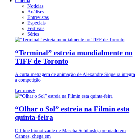
Cinema
Notícias
Análises
Entrevistas
Especiais
Festivais
Séries
“Terminal” estreia mundialmente no
TIFF de Toronto
A curta-metragem de animação de Alexandre Siqueira integra
a competição
Ler mais
+
“Olhar o Sol” estreia na Filmin esta
quinta-feira
O filme hipnotizante de Mascha Schilinski, premiado em
Cannes, chega em