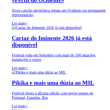
«Perfil do Ocidente»
Nova canção electrónica retrata um Ocidente em permanente
representação,
Ler mais
+
Cartaz do Iminente 2026 já está
disponível
Festival volta em Setembro com mais de 100 atuações,
instalações e expos
Ler mais
+
Pikika e mais uma dúzia ao MIL
Festival chega à décima edição com novos nomes de
Portugal, Espanha, Bra
Ler mais
+