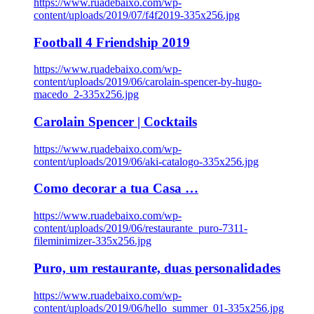
https://www.ruadebaixo.com/wp-
content/uploads/2019/07/f4f2019-335x256.jpg
Football 4 Friendship 2019
https://www.ruadebaixo.com/wp-
content/uploads/2019/06/carolain-spencer-by-hugo-
macedo_2-335x256.jpg
Carolain Spencer | Cocktails
https://www.ruadebaixo.com/wp-
content/uploads/2019/06/aki-catalogo-335x256.jpg
Como decorar a tua Casa …
https://www.ruadebaixo.com/wp-
content/uploads/2019/06/restaurante_puro-7311-
fileminimizer-335x256.jpg
Puro, um restaurante, duas personalidades
https://www.ruadebaixo.com/wp-
content/uploads/2019/06/hello_summer_01-335x256.jpg