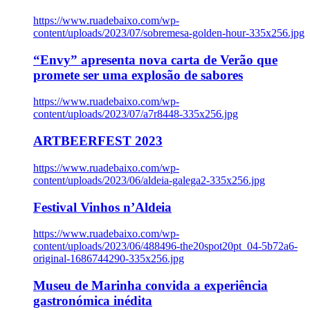
https://www.ruadebaixo.com/wp-
content/uploads/2023/07/sobremesa-golden-hour-335x256.jpg
“Envy” apresenta nova carta de Verão que
promete ser uma explosão de sabores
https://www.ruadebaixo.com/wp-
content/uploads/2023/07/a7r8448-335x256.jpg
ARTBEERFEST 2023
https://www.ruadebaixo.com/wp-
content/uploads/2023/06/aldeia-galega2-335x256.jpg
Festival Vinhos n’Aldeia
https://www.ruadebaixo.com/wp-
content/uploads/2023/06/488496-the20spot20pt_04-5b72a6-
original-1686744290-335x256.jpg
Museu de Marinha convida a experiência
gastronómica inédita