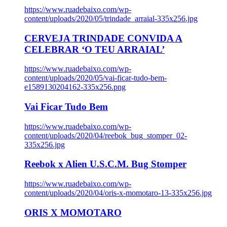
https://www.ruadebaixo.com/wp-
content/uploads/2020/05/trindade_arraial-335x256.jpg
CERVEJA TRINDADE CONVIDA A
CELEBRAR ‘O TEU ARRAIAL’
https://www.ruadebaixo.com/wp-
content/uploads/2020/05/vai-ficar-tudo-bem-
e1589130204162-335x256.png
Vai Ficar Tudo Bem
https://www.ruadebaixo.com/wp-
content/uploads/2020/04/reebok_bug_stomper_02-
335x256.jpg
Reebok x Alien U.S.C.M. Bug Stomper
https://www.ruadebaixo.com/wp-
content/uploads/2020/04/oris-x-momotaro-13-335x256.jpg
ORIS X MOMOTARO