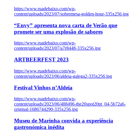
https://www.ruadebaixo.com/wp-
content/uploads/2023/07/sobremesa-golden-hour-335x256.jpg
“Envy” apresenta nova carta de Verão que
promete ser uma explosão de sabores
https://www.ruadebaixo.com/wp-
content/uploads/2023/07/a7r8448-335x256.jpg
ARTBEERFEST 2023
https://www.ruadebaixo.com/wp-
content/uploads/2023/06/aldeia-galega2-335x256.jpg
Festival Vinhos n’Aldeia
https://www.ruadebaixo.com/wp-
content/uploads/2023/06/488496-the20spot20pt_04-5b72a6-
original-1686744290-335x256.jpg
Museu de Marinha convida a experiência
gastronómica inédita