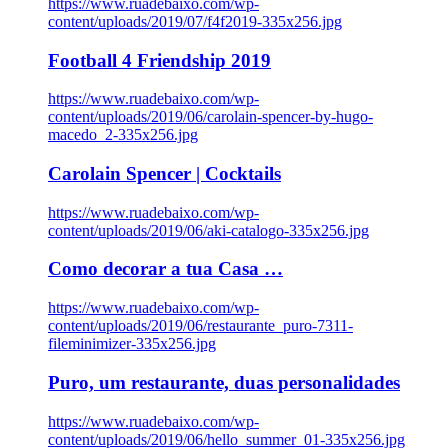
https://www.ruadebaixo.com/wp-
content/uploads/2019/07/f4f2019-335x256.jpg
Football 4 Friendship 2019
https://www.ruadebaixo.com/wp-
content/uploads/2019/06/carolain-spencer-by-hugo-
macedo_2-335x256.jpg
Carolain Spencer | Cocktails
https://www.ruadebaixo.com/wp-
content/uploads/2019/06/aki-catalogo-335x256.jpg
Como decorar a tua Casa …
https://www.ruadebaixo.com/wp-
content/uploads/2019/06/restaurante_puro-7311-
fileminimizer-335x256.jpg
Puro, um restaurante, duas personalidades
https://www.ruadebaixo.com/wp-
content/uploads/2019/06/hello_summer_01-335x256.jpg