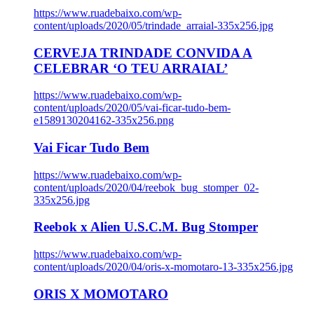
https://www.ruadebaixo.com/wp-
content/uploads/2020/05/trindade_arraial-335x256.jpg
CERVEJA TRINDADE CONVIDA A
CELEBRAR ‘O TEU ARRAIAL’
https://www.ruadebaixo.com/wp-
content/uploads/2020/05/vai-ficar-tudo-bem-
e1589130204162-335x256.png
Vai Ficar Tudo Bem
https://www.ruadebaixo.com/wp-
content/uploads/2020/04/reebok_bug_stomper_02-
335x256.jpg
Reebok x Alien U.S.C.M. Bug Stomper
https://www.ruadebaixo.com/wp-
content/uploads/2020/04/oris-x-momotaro-13-335x256.jpg
ORIS X MOMOTARO