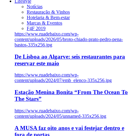
Lifestyle
Notícias
Restauração & Vinhos
Hotelaria & Bem-estar
Marcas & Eventos
F4F 2019
https://www.ruadebaixo.com/wp-
content/uploads/2026/05/broto-chiado-prato-pedro-pena-
bastos-335x256.jpg
De Lisboa ao Algarve: seis restaurantes para
reservar este maio
https://www.ruadebaixo.com/wp-
content/uploads/2024/07/emb_elenco-335x256.jpg
Estação Menina Bonita “From The Ocean To
The Stars”
https://www.ruadebaixo.com/wp-
content/uploads/2024/05/unnamed-335x256.jpg
A MUSA faz oito anos e vai festejar dentro e
fora de portas