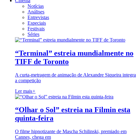
Cinema
Notícias
Análises
Entrevistas
Especiais
Festivais
Séries
“Terminal” estreia mundialmente no
TIFF de Toronto
A curta-metragem de animação de Alexandre Siqueira integra
a competição
Ler mais
+
“Olhar o Sol” estreia na Filmin esta
quinta-feira
O filme hipnotizante de Mascha Schilinski, premiado em
Cannes, chega em