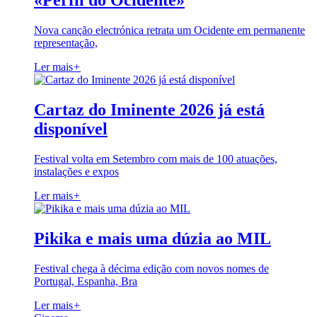
«Perfil do Ocidente»
Nova canção electrónica retrata um Ocidente em permanente
representação,
Ler mais
+
Cartaz do Iminente 2026 já está
disponível
Festival volta em Setembro com mais de 100 atuações,
instalações e expos
Ler mais
+
Pikika e mais uma dúzia ao MIL
Festival chega à décima edição com novos nomes de
Portugal, Espanha, Bra
Ler mais
+