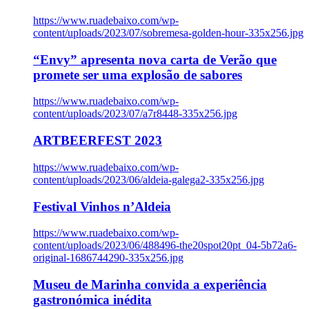
https://www.ruadebaixo.com/wp-
content/uploads/2023/07/sobremesa-golden-hour-335x256.jpg
“Envy” apresenta nova carta de Verão que
promete ser uma explosão de sabores
https://www.ruadebaixo.com/wp-
content/uploads/2023/07/a7r8448-335x256.jpg
ARTBEERFEST 2023
https://www.ruadebaixo.com/wp-
content/uploads/2023/06/aldeia-galega2-335x256.jpg
Festival Vinhos n’Aldeia
https://www.ruadebaixo.com/wp-
content/uploads/2023/06/488496-the20spot20pt_04-5b72a6-
original-1686744290-335x256.jpg
Museu de Marinha convida a experiência
gastronómica inédita