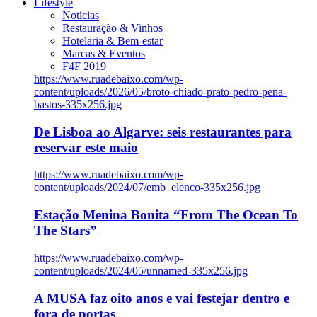
Lifestyle
Notícias
Restauração & Vinhos
Hotelaria & Bem-estar
Marcas & Eventos
F4F 2019
https://www.ruadebaixo.com/wp-
content/uploads/2026/05/broto-chiado-prato-pedro-pena-
bastos-335x256.jpg
De Lisboa ao Algarve: seis restaurantes para
reservar este maio
https://www.ruadebaixo.com/wp-
content/uploads/2024/07/emb_elenco-335x256.jpg
Estação Menina Bonita “From The Ocean To
The Stars”
https://www.ruadebaixo.com/wp-
content/uploads/2024/05/unnamed-335x256.jpg
A MUSA faz oito anos e vai festejar dentro e
fora de portas