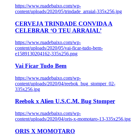
https://www.ruadebaixo.com/wp-
content/uploads/2020/05/trindade_arraial-335x256.jpg
CERVEJA TRINDADE CONVIDA A
CELEBRAR ‘O TEU ARRAIAL’
https://www.ruadebaixo.com/wp-
content/uploads/2020/05/vai-ficar-tudo-bem-
e1589130204162-335x256.png
Vai Ficar Tudo Bem
https://www.ruadebaixo.com/wp-
content/uploads/2020/04/reebok_bug_stomper_02-
335x256.jpg
Reebok x Alien U.S.C.M. Bug Stomper
https://www.ruadebaixo.com/wp-
content/uploads/2020/04/oris-x-momotaro-13-335x256.jpg
ORIS X MOMOTARO