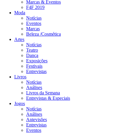
Marcas & Eventos
F4F 2019
Moda
Notícias
Eventos
Marcas
Beleza /Cosmética
Artes
Notícias
Teatro
Dança
Exposições
Festivais
Entrevistas
Livros
Notícias
Análises
Livros da Semana
Entrevistas & Especiais
Jogos
Notícias
Análises
Antevisões
Entrevistas
Eventos