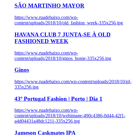
SÃO MARTINHO MAYOR
https://www.ruadebaixo.com/wp-
content/uploads/2018/10/old_fashion_week-335x256.jpg
HAVANA CLUB 7 JUNTA-SE À OLD
FASHIONED WEEK
https://www.ruadebaixo.com/wp-
content/uploads/2018/10/ginos_home-335x256.jpg
Ginos
https://www.ruadebaixo.com/wp-content/uploads/2018/10/pf-
335x256.jpg
43º Portugal Fashion | Porto | Dia 1
https://www.ruadebaixo.com/wp-
content/uploads/2018/10/webimage-490c4386-0d44-42f1-
a4d04431a48dc1211-335x256.jpg
Jameson Caskmates IPA