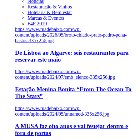
Notícias
Restauração & Vinhos
Hotelaria & Bem-estar
Marcas & Eventos
F4F 2019
https://www.ruadebaixo.com/wp-
content/uploads/2026/05/broto-chiado-prato-pedro-pena-
bastos-335x256.jpg
De Lisboa ao Algarve: seis restaurantes para
reservar este maio
https://www.ruadebaixo.com/wp-
content/uploads/2024/07/emb_elenco-335x256.jpg
Estação Menina Bonita “From The Ocean To
The Stars”
https://www.ruadebaixo.com/wp-
content/uploads/2024/05/unnamed-335x256.jpg
A MUSA faz oito anos e vai festejar dentro e
fora de portas