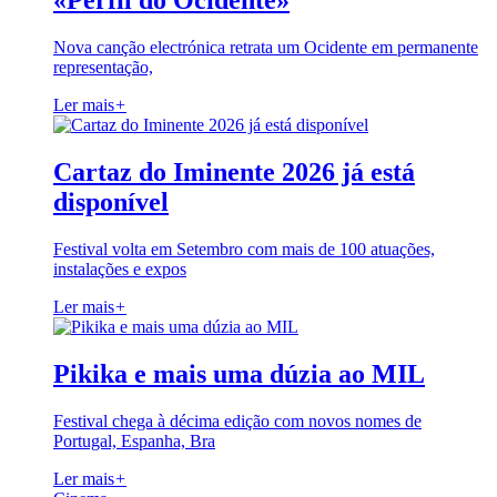
«Perfil do Ocidente»
Nova canção electrónica retrata um Ocidente em permanente
representação,
Ler mais
+
Cartaz do Iminente 2026 já está
disponível
Festival volta em Setembro com mais de 100 atuações,
instalações e expos
Ler mais
+
Pikika e mais uma dúzia ao MIL
Festival chega à décima edição com novos nomes de
Portugal, Espanha, Bra
Ler mais
+