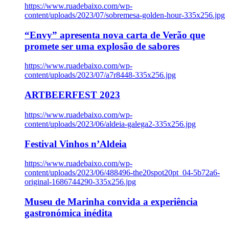
https://www.ruadebaixo.com/wp-
content/uploads/2023/07/sobremesa-golden-hour-335x256.jpg
“Envy” apresenta nova carta de Verão que
promete ser uma explosão de sabores
https://www.ruadebaixo.com/wp-
content/uploads/2023/07/a7r8448-335x256.jpg
ARTBEERFEST 2023
https://www.ruadebaixo.com/wp-
content/uploads/2023/06/aldeia-galega2-335x256.jpg
Festival Vinhos n’Aldeia
https://www.ruadebaixo.com/wp-
content/uploads/2023/06/488496-the20spot20pt_04-5b72a6-
original-1686744290-335x256.jpg
Museu de Marinha convida a experiência
gastronómica inédita