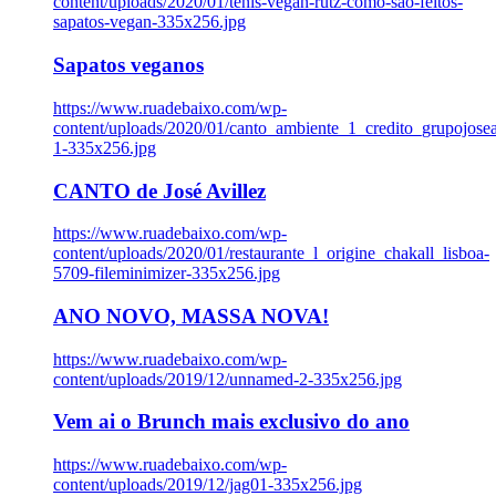
content/uploads/2020/01/tenis-vegan-rutz-como-sao-feitos-
sapatos-vegan-335x256.jpg
Sapatos veganos
https://www.ruadebaixo.com/wp-
content/uploads/2020/01/canto_ambiente_1_credito_grupojosea
1-335x256.jpg
CANTO de José Avillez
https://www.ruadebaixo.com/wp-
content/uploads/2020/01/restaurante_l_origine_chakall_lisboa-
5709-fileminimizer-335x256.jpg
ANO NOVO, MASSA NOVA!
https://www.ruadebaixo.com/wp-
content/uploads/2019/12/unnamed-2-335x256.jpg
Vem ai o Brunch mais exclusivo do ano
https://www.ruadebaixo.com/wp-
content/uploads/2019/12/jag01-335x256.jpg