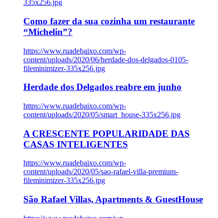
335x256.jpg
Como fazer da sua cozinha um restaurante
“Michelin”?
https://www.ruadebaixo.com/wp-
content/uploads/2020/06/herdade-dos-delgados-0105-
fileminimizer-335x256.jpg
Herdade dos Delgados reabre em junho
https://www.ruadebaixo.com/wp-
content/uploads/2020/05/smart_house-335x256.jpg
A CRESCENTE POPULARIDADE DAS
CASAS INTELIGENTES
https://www.ruadebaixo.com/wp-
content/uploads/2020/05/sao-rafael-villa-premium-
fileminimizer-335x256.jpg
São Rafael Villas, Apartments & GuestHouse