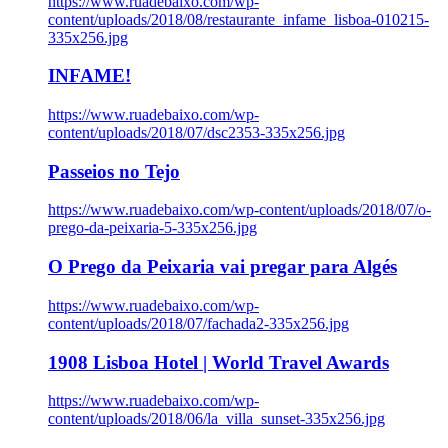
https://www.ruadebaixo.com/wp-
content/uploads/2018/08/restaurante_infame_lisboa-010215-
335x256.jpg
INFAME!
https://www.ruadebaixo.com/wp-
content/uploads/2018/07/dsc2353-335x256.jpg
Passeios no Tejo
https://www.ruadebaixo.com/wp-content/uploads/2018/07/o-
prego-da-peixaria-5-335x256.jpg
O Prego da Peixaria vai pregar para Algés
https://www.ruadebaixo.com/wp-
content/uploads/2018/07/fachada2-335x256.jpg
1908 Lisboa Hotel | World Travel Awards
https://www.ruadebaixo.com/wp-
content/uploads/2018/06/la_villa_sunset-335x256.jpg