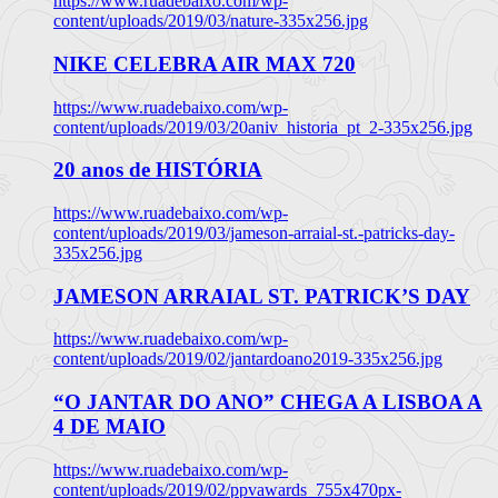
https://www.ruadebaixo.com/wp-
content/uploads/2019/03/nature-335x256.jpg
NIKE CELEBRA AIR MAX 720
https://www.ruadebaixo.com/wp-
content/uploads/2019/03/20aniv_historia_pt_2-335x256.jpg
20 anos de HISTÓRIA
https://www.ruadebaixo.com/wp-
content/uploads/2019/03/jameson-arraial-st.-patricks-day-
335x256.jpg
JAMESON ARRAIAL ST. PATRICK’S DAY
https://www.ruadebaixo.com/wp-
content/uploads/2019/02/jantardoano2019-335x256.jpg
“O JANTAR DO ANO” CHEGA A LISBOA A
4 DE MAIO
https://www.ruadebaixo.com/wp-
content/uploads/2019/02/ppvawards_755x470px-