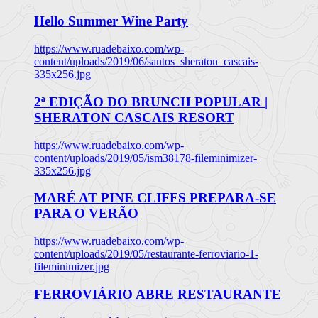
Hello Summer Wine Party
https://www.ruadebaixo.com/wp-
content/uploads/2019/06/santos_sheraton_cascais-
335x256.jpg
2ª EDIÇÃO DO BRUNCH POPULAR |
SHERATON CASCAIS RESORT
https://www.ruadebaixo.com/wp-
content/uploads/2019/05/ism38178-fileminimizer-
335x256.jpg
MARÉ AT PINE CLIFFS PREPARA-SE
PARA O VERÃO
https://www.ruadebaixo.com/wp-
content/uploads/2019/05/restaurante-ferroviario-1-
fileminimizer.jpg
FERROVIÁRIO ABRE RESTAURANTE