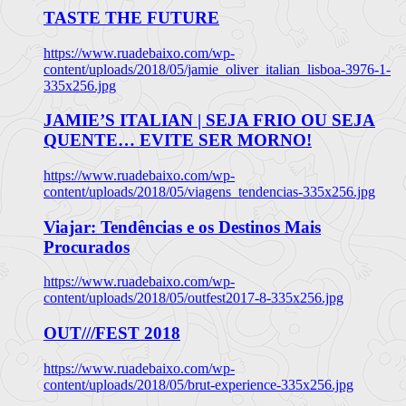
TASTE THE FUTURE
https://www.ruadebaixo.com/wp-
content/uploads/2018/05/jamie_oliver_italian_lisboa-3976-1-
335x256.jpg
JAMIE’S ITALIAN | SEJA FRIO OU SEJA
QUENTE… EVITE SER MORNO!
https://www.ruadebaixo.com/wp-
content/uploads/2018/05/viagens_tendencias-335x256.jpg
Viajar: Tendências e os Destinos Mais
Procurados
https://www.ruadebaixo.com/wp-
content/uploads/2018/05/outfest2017-8-335x256.jpg
OUT///FEST 2018
https://www.ruadebaixo.com/wp-
content/uploads/2018/05/brut-experience-335x256.jpg