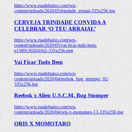
https://www.ruadebaixo.com/wp-
content/uploads/2020/05/trindade_arraial-335x256.jpg
CERVEJA TRINDADE CONVIDA A
CELEBRAR ‘O TEU ARRAIAL’
https://www.ruadebaixo.com/wp-
content/uploads/2020/05/vai-ficar-tudo-bem-
e1589130204162-335x256.png
Vai Ficar Tudo Bem
https://www.ruadebaixo.com/wp-
content/uploads/2020/04/reebok_bug_stomper_02-
335x256.jpg
Reebok x Alien U.S.C.M. Bug Stomper
https://www.ruadebaixo.com/wp-
content/uploads/2020/04/oris-x-momotaro-13-335x256.jpg
ORIS X MOMOTARO