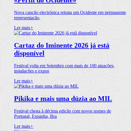
«Perfil do Ocidente»
Nova canção electrónica retrata um Ocidente em permanente
representação,
Ler mais
+
Cartaz do Iminente 2026 já está
disponível
Festival volta em Setembro com mais de 100 atuações,
instalações e expos
Ler mais
+
Pikika e mais uma dúzia ao MIL
Festival chega à décima edição com novos nomes de
Portugal, Espanha, Bra
Ler mais
+