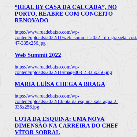
“REAL BY CASA DA CALÇADA”, NO
PORTO, REABRE COM CONCEITO
RENOVADO
https://www.ruadebaixo.com/wp-
content/uploads/2022/11/web_summit_2022_rdb_graziela_cost
47-335x256.jpg
Web Summit 2022
https://www.ruadebaixo.com/wp-
content/uploads/2022/11/image003-2-335x256.jpg
MARIA LUÍSA CHEGA A BRAGA
https://www.ruadebaixo.com/wp-
content/uploads/2022/10/lota-da-esquina-sala-agua-2-
335x256.jpg
LOTA DA ESQUINA: UMA NOVA
DIMENSÃO NA CARREIRA DO CHEF
VÍTOR SOBRAL