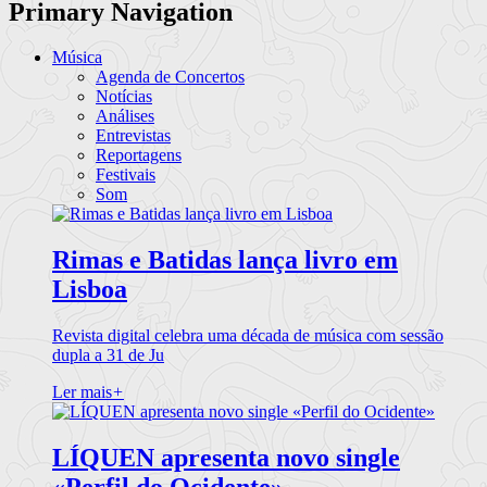
Primary Navigation
Música
Agenda de Concertos
Notícias
Análises
Entrevistas
Reportagens
Festivais
Som
Rimas e Batidas lança livro em
Lisboa
Revista digital celebra uma década de música com sessão
dupla a 31 de Ju
Ler mais
+
LÍQUEN apresenta novo single