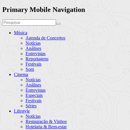
Primary Mobile Navigation
Música
Agenda de Concertos
Notícias
Análises
Entrevistas
Reportagens
Festivais
Som
Cinema
Notícias
Análises
Entrevistas
Especiais
Festivais
Séries
Lifestyle
Notícias
Restauração & Vinhos
Hotelaria & Bem-estar