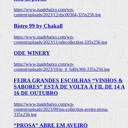
https://www.ruadebaixo.com/wp-
content/uploads/2023/12/dsc00304-335x256.jpg
Bistro 99 by Chakall
https://www.ruadebaixo.com/wp-
content/uploads/2023/11/odecollection-335x256.jpg
ODE WINERY
https://www.ruadebaixo.com/wp-
content/uploads/2023/10/tp_tl_640x360-335x256.jpg
FEIRA GRANDES ESCOLHAS “VINHOS &
SABORES” ESTÁ DE VOLTA À FIL DE 14 A
16 DE OUTUBRO
https://www.ruadebaixo.com/wp-
content/uploads/2023/09/ms-collection-aveiro-prosa-
335x256.jpg
“PROSA” ABRE EM AVEIRO