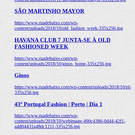
SÃO MARTINHO MAYOR
https://www.ruadebaixo.com/wp-
content/uploads/2018/10/old_fashion_week-335x256.jpg
HAVANA CLUB 7 JUNTA-SE À OLD
FASHIONED WEEK
https://www.ruadebaixo.com/wp-
content/uploads/2018/10/ginos_home-335x256.jpg
Ginos
https://www.ruadebaixo.com/wp-content/uploads/2018/10/pf-
335x256.jpg
43º Portugal Fashion | Porto | Dia 1
https://www.ruadebaixo.com/wp-
content/uploads/2018/10/webimage-490c4386-0d44-42f1-
a4d04431a48dc1211-335x256.jpg