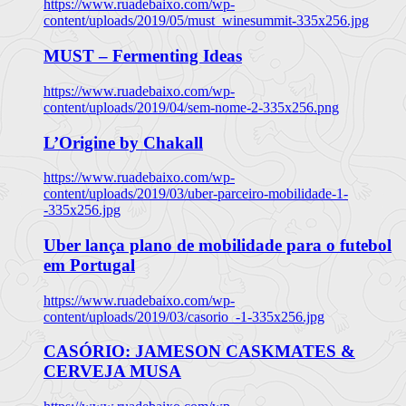
https://www.ruadebaixo.com/wp-
content/uploads/2019/05/must_winesummit-335x256.jpg
MUST – Fermenting Ideas
https://www.ruadebaixo.com/wp-
content/uploads/2019/04/sem-nome-2-335x256.png
L’Origine by Chakall
https://www.ruadebaixo.com/wp-
content/uploads/2019/03/uber-parceiro-mobilidade-1-
-335x256.jpg
Uber lança plano de mobilidade para o futebol
em Portugal
https://www.ruadebaixo.com/wp-
content/uploads/2019/03/casorio_-1-335x256.jpg
CASÓRIO: JAMESON CASKMATES &
CERVEJA MUSA