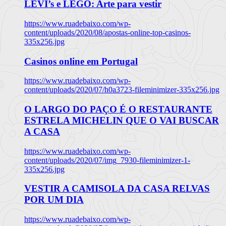
LEVI’s e LEGO: Arte para vestir
https://www.ruadebaixo.com/wp-
content/uploads/2020/08/apostas-online-top-casinos-
335x256.jpg
Casinos online em Portugal
https://www.ruadebaixo.com/wp-
content/uploads/2020/07/h0a3723-fileminimizer-335x256.jpg
O LARGO DO PAÇO É O RESTAURANTE
ESTRELA MICHELIN QUE O VAI BUSCAR
A CASA
https://www.ruadebaixo.com/wp-
content/uploads/2020/07/img_7930-fileminimizer-1-
335x256.jpg
VESTIR A CAMISOLA DA CASA RELVAS
POR UM DIA
https://www.ruadebaixo.com/wp-