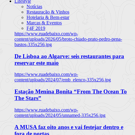
Lifestyle
Notícias
Restauração & Vinhos
Hotelaria & Bem-estar
Marcas & Eventos
F4F 2019
https://www.ruadebaixo.com/wp-
content/uploads/2026/05/broto-chiado-prato-pedro-pena-
bastos-335x256.jpg
De Lisboa ao Algarve: seis restaurantes para
reservar este maio
https://www.ruadebaixo.com/wp-
content/uploads/2024/07/emb_elenco-335x256.jpg
Estação Menina Bonita “From The Ocean To
The Stars”
https://www.ruadebaixo.com/wp-
content/uploads/2024/05/unnamed-335x256.jpg
A MUSA faz oito anos e vai festejar dentro e
fora de portas