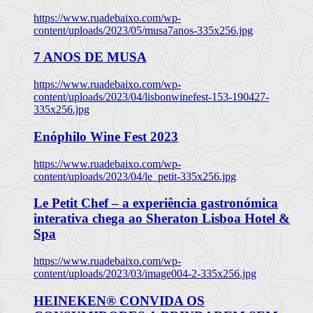
https://www.ruadebaixo.com/wp-
content/uploads/2023/05/musa7anos-335x256.jpg
7 ANOS DE MUSA
https://www.ruadebaixo.com/wp-
content/uploads/2023/04/lisbonwinefest-153-190427-
335x256.jpg
Enóphilo Wine Fest 2023
https://www.ruadebaixo.com/wp-
content/uploads/2023/04/le_petit-335x256.jpg
Le Petit Chef – a experiência gastronómica
interativa chega ao Sheraton Lisboa Hotel &
Spa
https://www.ruadebaixo.com/wp-
content/uploads/2023/03/image004-2-335x256.jpg
HEINEKEN® CONVIDA OS