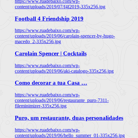
https://www.ruadebaixo.com/wp-
content/uploads/2019/07/f4f2019-335x256.jpg
Football 4 Friendship 2019
https://www.ruadebaixo.com/wp-
content/uploads/2019/06/carolain-spencer-by-hugo-
macedo_2-335x256.jpg
Carolain Spencer | Cocktails
https://www.ruadebaixo.com/wp-
content/uploads/2019/06/aki-catalogo-335x256.jpg
Como decorar a tua Casa …
https://www.ruadebaixo.com/wp-
content/uploads/2019/06/restaurante_puro-7311-
fileminimizer-335x256.jpg
Puro, um restaurante, duas personalidades
https://www.ruadebaixo.com/wp-
content/uploads/2019/06/hello_summer_01-335x256.jpg