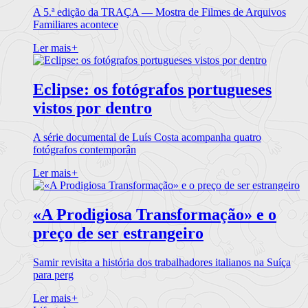
A 5.ª edição da TRAÇA — Mostra de Filmes de Arquivos
Familiares acontece
Ler mais
+
Eclipse: os fotógrafos portugueses
vistos por dentro
A série documental de Luís Costa acompanha quatro
fotógrafos contemporân
Ler mais
+
«A Prodigiosa Transformação» e o
preço de ser estrangeiro
Samir revisita a história dos trabalhadores italianos na Suíça
para perg
Ler mais
+