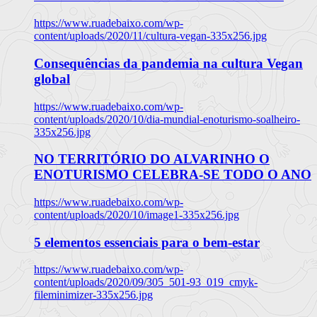
https://www.ruadebaixo.com/wp-
content/uploads/2020/11/cultura-vegan-335x256.jpg
Consequências da pandemia na cultura Vegan
global
https://www.ruadebaixo.com/wp-
content/uploads/2020/10/dia-mundial-enoturismo-soalheiro-
335x256.jpg
NO TERRITÓRIO DO ALVARINHO O
ENOTURISMO CELEBRA-SE TODO O ANO
https://www.ruadebaixo.com/wp-
content/uploads/2020/10/image1-335x256.jpg
5 elementos essenciais para o bem-estar
https://www.ruadebaixo.com/wp-
content/uploads/2020/09/305_501-93_019_cmyk-
fileminimizer-335x256.jpg