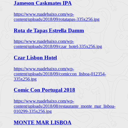
Jameson Caskmates IPA
https://www.ruadebaixo.com/wp-
content/uploads/2018/09/rotatapas-335x256.jpg
Rota de Tapas Estrella Damm
https://www.ruadebaixo.com/wp-
content/uploads/2018/09/czar_hotel-335x256.jpg
Czar Lisbon Hotel
https://www.ruadebaixo.com/wp-
content/uploads/2018/09/comiccon_lisboa-012354-
335x256.jpg
Comic Con Portugal 2018
https://www.ruadebaixo.com/wp-
content/uploads/2018/08/restaurante_monte_mar_lisboa-
010299-335x256.jpg
MONTE MAR LISBOA