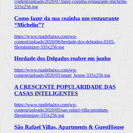
content/uploads/2020/07/fazer-cozinha-restaurante-michelin-
335x256.jpg
Como fazer da sua cozinha um restaurante
“Michelin”?
https://www.ruadebaixo.com/wp-
content/uploads/2020/06/herdade-dos-delgados-0105-
fileminimizer-335x256.jpg
Herdade dos Delgados reabre em junho
https://www.ruadebaixo.com/wp-
content/uploads/2020/05/smart_house-335x256.jpg
A CRESCENTE POPULARIDADE DAS
CASAS INTELIGENTES
https://www.ruadebaixo.com/wp-
content/uploads/2020/05/sao-rafael-villa-premium-
fileminimizer-335x256.jpg
São Rafael Villas, Apartments & GuestHouse