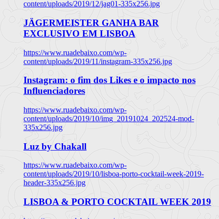
content/uploads/2019/12/jag01-335x256.jpg
JÄGERMEISTER GANHA BAR
EXCLUSIVO EM LISBOA
https://www.ruadebaixo.com/wp-
content/uploads/2019/11/instagram-335x256.jpg
Instagram: o fim dos Likes e o impacto nos
Influenciadores
https://www.ruadebaixo.com/wp-
content/uploads/2019/10/img_20191024_202524-mod-
335x256.jpg
Luz by Chakall
https://www.ruadebaixo.com/wp-
content/uploads/2019/10/lisboa-porto-cocktail-week-2019-
header-335x256.jpg
LISBOA & PORTO COCKTAIL WEEK 2019