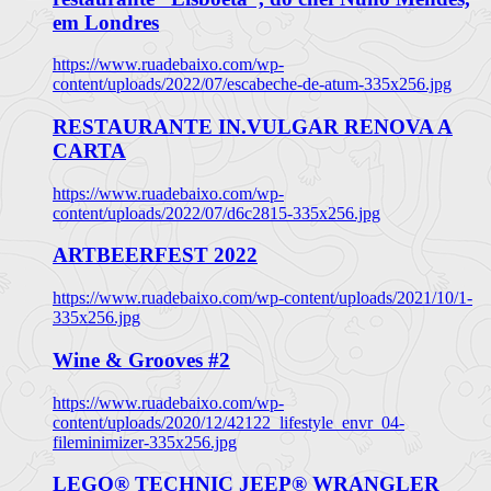
em Londres
https://www.ruadebaixo.com/wp-
content/uploads/2022/07/escabeche-de-atum-335x256.jpg
RESTAURANTE IN.VULGAR RENOVA A
CARTA
https://www.ruadebaixo.com/wp-
content/uploads/2022/07/d6c2815-335x256.jpg
ARTBEERFEST 2022
https://www.ruadebaixo.com/wp-content/uploads/2021/10/1-
335x256.jpg
Wine & Grooves #2
https://www.ruadebaixo.com/wp-
content/uploads/2020/12/42122_lifestyle_envr_04-
fileminimizer-335x256.jpg
LEGO® TECHNIC JEEP® WRANGLER