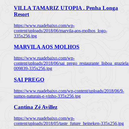
VILLA TAMARIZ UTOPIA . Penha Longa
Resort
https://www.ruadebaixo.com/wp-
content/uploads/2018/06/marvila-aos-molhos_logo-
335x256.jpg
MARVILA AOS MOLHOS
https://www.ruadebaixo.com/wp-
content/uploads/2018/06/sai_prego_restaurante_lisboa_graziela
009839-335x256.jpg
SAI PREGO
https://www.ruadebaixo.com/wp-content/uploads/2018/06/9-
sumos-naturais-e-vinho-335x256.jpg
Cantina Zé Avillez
https://www.ruadebaixo.com/wp-
content/uploads/2018/05/taste_future_heineken-335x256.jpg