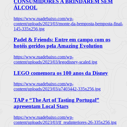
CONSUMIDORES A BRINDAREM SEM
ÁLCOOL
https://www.ruadebaixo.com/wp-
content/uploads/2023/03/monte-da-bemposta-bemposta-final-
145-335x256.jpg
Padel & Friends: Entre em campo com os
hotéis geridos pela Amazing Evolution
https://www.ruadebaixo.com/wp-
content/uploads/2023/03/legodisney-scaled.jpg
LEGO comemora os 100 anos da Disney
https://www.ruadebaixo.com/wp-
content/uploads/2023/03/a7403442-335x256.jpg
TAP e “The Art of Tasting Portugal”
apresentam Local Stars
https://www.ruadebaixo.com/wp-
content/uploads/2023/03/lf_realinteriores-26-335x256.jpg