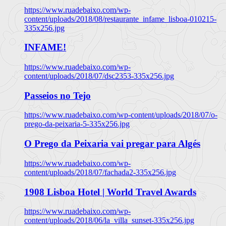
https://www.ruadebaixo.com/wp-
content/uploads/2018/08/restaurante_infame_lisboa-010215-
335x256.jpg
INFAME!
https://www.ruadebaixo.com/wp-
content/uploads/2018/07/dsc2353-335x256.jpg
Passeios no Tejo
https://www.ruadebaixo.com/wp-content/uploads/2018/07/o-
prego-da-peixaria-5-335x256.jpg
O Prego da Peixaria vai pregar para Algés
https://www.ruadebaixo.com/wp-
content/uploads/2018/07/fachada2-335x256.jpg
1908 Lisboa Hotel | World Travel Awards
https://www.ruadebaixo.com/wp-
content/uploads/2018/06/la_villa_sunset-335x256.jpg