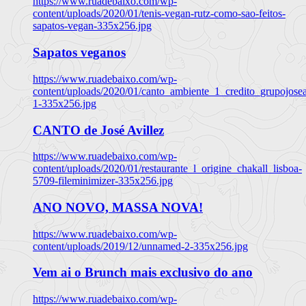
https://www.ruadebaixo.com/wp-
content/uploads/2020/01/tenis-vegan-rutz-como-sao-feitos-
sapatos-vegan-335x256.jpg
Sapatos veganos
https://www.ruadebaixo.com/wp-
content/uploads/2020/01/canto_ambiente_1_credito_grupojosea
1-335x256.jpg
CANTO de José Avillez
https://www.ruadebaixo.com/wp-
content/uploads/2020/01/restaurante_l_origine_chakall_lisboa-
5709-fileminimizer-335x256.jpg
ANO NOVO, MASSA NOVA!
https://www.ruadebaixo.com/wp-
content/uploads/2019/12/unnamed-2-335x256.jpg
Vem ai o Brunch mais exclusivo do ano
https://www.ruadebaixo.com/wp-