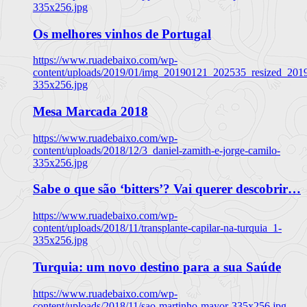
335x256.jpg
Os melhores vinhos de Portugal
https://www.ruadebaixo.com/wp-
content/uploads/2019/01/img_20190121_202535_resized_20
335x256.jpg
Mesa Marcada 2018
https://www.ruadebaixo.com/wp-
content/uploads/2018/12/3_daniel-zamith-e-jorge-camilo-
335x256.jpg
Sabe o que são ‘bitters’? Vai querer descobrir…
https://www.ruadebaixo.com/wp-
content/uploads/2018/11/transplante-capilar-na-turquia_1-
335x256.jpg
Turquia: um novo destino para a sua Saúde
https://www.ruadebaixo.com/wp-
content/uploads/2018/11/sao-martinho-mayor-335x256.jpg