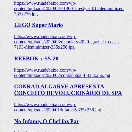
https://www.ruadebaixo.com/wp-
content/uploads/2020/04/71360_lifestyle_01-fileminimizer-
335x256.jpg
LEGO Super Mario
https://www.ruadebaixo.com/wp-
content/uploads/2020/03/reebok_ss2020_graziela_costa-
7193-fileminimizer-335x256.jpg
REEBOK x SS’20
https://www.ruadebaixo.com/wp-
content/uploads/2020/02/conrad-spa-4-335x256.jpg
CONRAD ALGARVE APRESENTA
CONCEITO REVOLUCIONÁRIO DE SPA
https://www.ruadebaixo.com/wp-
content/uploads/2020/01/infame2-335x256.jpg
No Infame, O Chef faz Par