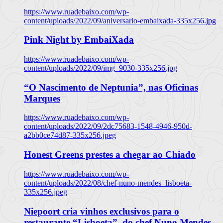
https://www.ruadebaixo.com/wp-
content/uploads/2022/09/aniversario-embaixada-335x256.jpg
Pink Night by EmbaiXada
https://www.ruadebaixo.com/wp-
content/uploads/2022/09/img_9030-335x256.jpg
“O Nascimento de Neptunia”, nas Oficinas
Marques
https://www.ruadebaixo.com/wp-
content/uploads/2022/09/2dc75683-1548-4946-950d-
a2bb0ce74d87-335x256.jpeg
Honest Greens prestes a chegar ao Chiado
https://www.ruadebaixo.com/wp-
content/uploads/2022/08/chef-nuno-mendes_lisboeta-
335x256.jpeg
Niepoort cria vinhos exclusivos para o
restaurante “Lisboeta”, do chef Nuno Mendes,