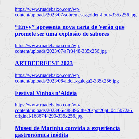
https://www.ruadebaixo.com/wp-
content/uploads/2023/07/sobremesa-golden-hour-335x256.jpg
“Envy” apresenta nova carta de Verão que
promete ser uma explosão de sabores
https://www.ruadebaixo.com/wp-
content/uploads/2023/07/a7r8448-335x256.jpg
ARTBEERFEST 2023
https://www.ruadebaixo.com/wp-
content/uploads/2023/06/aldeia-galega2-335x256.jpg
Festival Vinhos n’Aldeia
https://www.ruadebaixo.com/wp-
content/uploads/2023/06/488496-the20spot20pt_04-5b72a6-
original-1686744290-335x256.jpg
Museu de Marinha convida a experiência
gastronómica inédita