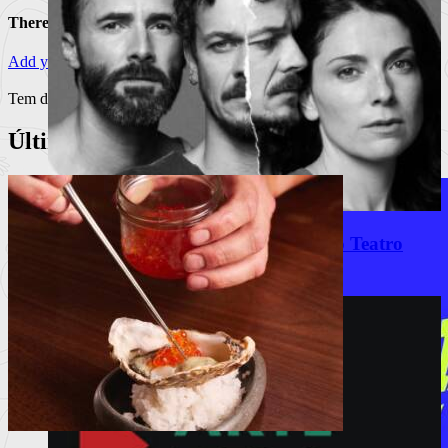
There are no comments
Add yours
Tem de
iniciar a sessão
para publicar um comentário.
Últimos Artigos
“COCK” estreia a 12 de outubro no Teatro
Maria Matos