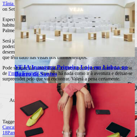
Tânia Venâncio
on Setembro 19, 2021 at 7:33 pm
Espectáculo integrado no Mural 18, ocupa desta vez o espaço
habitualmente ocupado pela companhia Palco 13, no Parque
Palmela em Cascais.
Será já esta sexta e sábado (10 e 11 de Setembro), às 21h30, que
poderá assistir e tirar as suas próprias conclusões a propósito dos
desempenhos de Mário Coelho e Rita Rocha e Silva, dois jovens
que têm dado nas vistas nos últimos tempos.
VEJA Inaugura Primeira Loja em Lisboa no
Pode sempre dar uma olhada ao que reportámos na altura da estreia
Bairro de Santos
de
I’m So Excited!
, mas não há nada como ir à aventura e deixar-se
surpreender pelo que vai encontrar. Valerá a pena certamente.
texto e criação:
Mário Coelho
interpretação:
Mário Coelho e Rita Rocha e Silva
Auditório Fernando Lopes Graça – Parque Palmela (Cascais)
10 e 11 de Setembro (sexta e sábado) às 21h30
bilhetes à venda em
bol.pt
Tagged
Cascais
Fernando Lopes
I'm so excited!
Mário Coelho
Mural
18
Parque Palmela
Rita Rocha Silva
Teatro