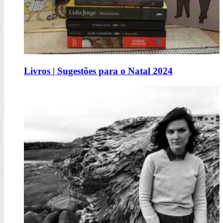
Comerás flores, de Lucía Solla Sobral
Livros | Sugestões para o Natal 2024
A mecânica da manipulação
Ler mais
+