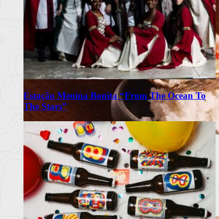
Estação Menina Bonita “From The Ocean To
The Stars”
Omakase Wa celebra a tradição do
Edomae Sushi em Lisboa
Restaurante com recomendação do Guia Michelin propõe
experiência intimis
Ler mais
+