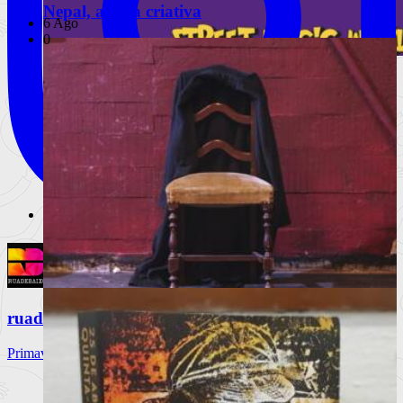
Nepal, a vida criativa
6 Ago
0
Lisboa volta a ser palco da magia com
175 espetáculos gratuitos
O Festival Internacional de Magia de Rua regressa de 18 a 23
de agosto c
Ler mais
+
Livros
Notícias
Análises
Livros da Semana
Entrevistas & Especiais
ruadebaixo
A vida, de robe e ao som de uma marcha
Primavera Sound Porto, dia 3. @primaverasound_port