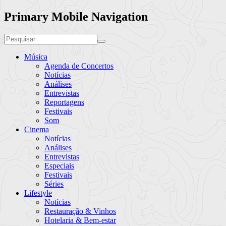
Primary Mobile Navigation
Música
Agenda de Concertos
Notícias
Análises
Entrevistas
Reportagens
Festivais
Som
Cinema
Notícias
Análises
Entrevistas
Especiais
Festivais
Séries
Lifestyle
Notícias
Restauração & Vinhos
Hotelaria & Bem-estar