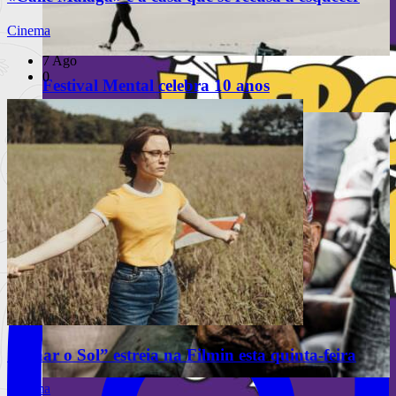
Cinema
7 Ago
0
Festival Mental celebra 10 anos
INSTAGRAM
“Olhar o Sol” estreia na Filmin esta quinta-feira
Cinema