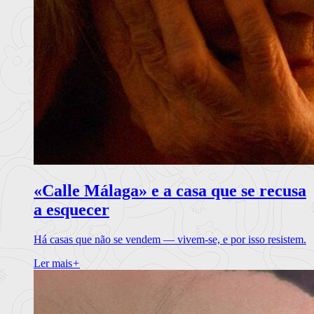
«Calle Málaga» e a casa que se recusa
a esquecer
Há casas que não se vendem — vivem-se, e por isso resistem.
Ler mais
+