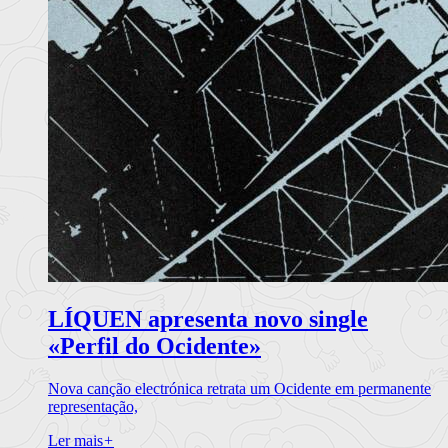
LÍQUEN apresenta novo single
«Perfil do Ocidente»
Nova canção electrónica retrata um Ocidente em permanente
representação,
Ler mais
+