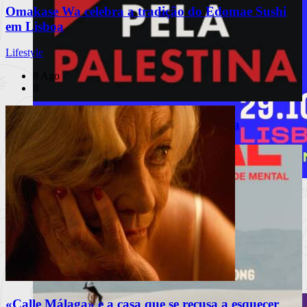
Omakase Wa celebra a tradição do Edomae Sushi
em Lisboa
Lifestyle
8 Ago
0
PUB
Arte Pela Palestina regressa a Lisboa
À escuta na Rua
MEO Commedia A La Carte Fest
reforça cartaz com novos espetáculos
Porchat, Mourão, Vicente e Miranda, The Umbilical Brothers,
Matilde Brey
Ler mais
+
«Calle Málaga» e a casa que se recusa a esquecer