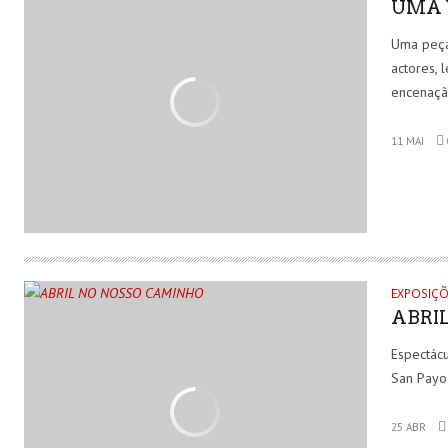
UMA 
Uma peça
actores, 
encenaçã
11 MAI
EXPOSIÇÕ
ABRI
Espectácu
San Payo
25 ABR