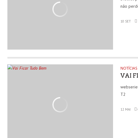
não perd
10 SET
NOTÍCIAS
VAI 
webserie
T2
12 MAI