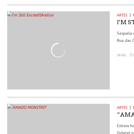
ARTES
I’M S
Sequela d
Rua das G
16 JUL
ARTES
“AMA
Estreia h
Didelet 