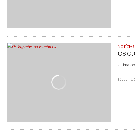
NOTÍCIAS
OS G
Última ob
31 JUL