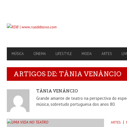
SECONDARY
NAVIGATION
PRIMARY
MÚSICA
CINEMA
LIFESTYLE
MODA
ARTES
LIV
NAVIGATION
ARTIGOS DE:
TÂNIA VENÂNCIO
AUTHOR
TÂNIA VENÂNCIO
Grande amante de teatro na perspectiva do espec
música, sobretudo portuguesa dos anos 80.
ARTES