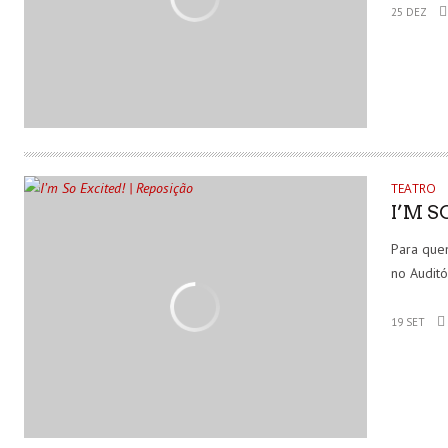
25 DEZ
TEATRO
I’M S
Para quem
no Auditó
19 SET