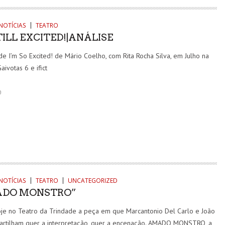
NOTÍCIAS
TEATRO
TILL EXCITED!|ANÁLISE
e I’m So Excited! de Mário Coelho, com Rita Rocha Silva, em Julho na
aivotas 6 e ifict
0
NOTÍCIAS
TEATRO
UNCATEGORIZED
DO MONSTRO”
oje no Teatro da Trindade a peça em que Marcantonio Del Carlo e João
partilham quer a interpretação, quer a encenação. AMADO MONSTRO, a