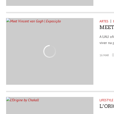
ARTES
MEET
A UAU ofe
viver na 
16 MAR
LIFESTYLE
L’OR