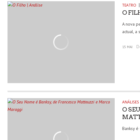
TEATRO
O FIL
A nova p
actual, a
15 MAI
ANÁLISES
O SE
MATT
Banksy é