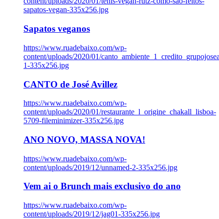
content/uploads/2020/01/tenis-vegan-rutz-como-sao-feitos-
sapatos-vegan-335x256.jpg
Sapatos veganos
https://www.ruadebaixo.com/wp-
content/uploads/2020/01/canto_ambiente_1_credito_grupojosea
1-335x256.jpg
CANTO de José Avillez
https://www.ruadebaixo.com/wp-
content/uploads/2020/01/restaurante_l_origine_chakall_lisboa-
5709-fileminimizer-335x256.jpg
ANO NOVO, MASSA NOVA!
https://www.ruadebaixo.com/wp-
content/uploads/2019/12/unnamed-2-335x256.jpg
Vem ai o Brunch mais exclusivo do ano
https://www.ruadebaixo.com/wp-
content/uploads/2019/12/jag01-335x256.jpg