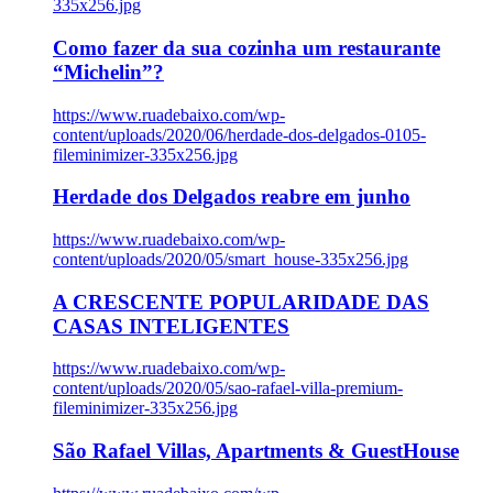
335x256.jpg
Como fazer da sua cozinha um restaurante
“Michelin”?
https://www.ruadebaixo.com/wp-
content/uploads/2020/06/herdade-dos-delgados-0105-
fileminimizer-335x256.jpg
Herdade dos Delgados reabre em junho
https://www.ruadebaixo.com/wp-
content/uploads/2020/05/smart_house-335x256.jpg
A CRESCENTE POPULARIDADE DAS
CASAS INTELIGENTES
https://www.ruadebaixo.com/wp-
content/uploads/2020/05/sao-rafael-villa-premium-
fileminimizer-335x256.jpg
São Rafael Villas, Apartments & GuestHouse