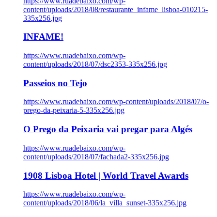
https://www.ruadebaixo.com/wp-
content/uploads/2018/08/restaurante_infame_lisboa-010215-
335x256.jpg
INFAME!
https://www.ruadebaixo.com/wp-
content/uploads/2018/07/dsc2353-335x256.jpg
Passeios no Tejo
https://www.ruadebaixo.com/wp-content/uploads/2018/07/o-
prego-da-peixaria-5-335x256.jpg
O Prego da Peixaria vai pregar para Algés
https://www.ruadebaixo.com/wp-
content/uploads/2018/07/fachada2-335x256.jpg
1908 Lisboa Hotel | World Travel Awards
https://www.ruadebaixo.com/wp-
content/uploads/2018/06/la_villa_sunset-335x256.jpg