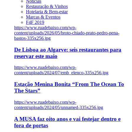
Notícias
Restauração & Vinhos
Hotelaria & Bem-estar
Marcas & Eventos
F4F 2019
https://www.ruadebaixo.com/wp-
content/uploads/2026/05/broto-chiado-prato-pedro-pena-
bastos-335x256.jpg
De Lisboa ao Algarve: seis restaurantes para
reservar este maio
https://www.ruadebaixo.com/wp-
content/uploads/2024/07/emb_elenco-335x256.jpg
Estação Menina Bonita “From The Ocean To
The Stars”
https://www.ruadebaixo.com/wp-
content/uploads/2024/05/unnamed-335x256.jpg
A MUSA faz oito anos e vai festejar dentro e
fora de portas