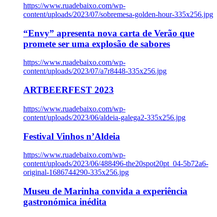
https://www.ruadebaixo.com/wp-
content/uploads/2023/07/sobremesa-golden-hour-335x256.jpg
“Envy” apresenta nova carta de Verão que
promete ser uma explosão de sabores
https://www.ruadebaixo.com/wp-
content/uploads/2023/07/a7r8448-335x256.jpg
ARTBEERFEST 2023
https://www.ruadebaixo.com/wp-
content/uploads/2023/06/aldeia-galega2-335x256.jpg
Festival Vinhos n’Aldeia
https://www.ruadebaixo.com/wp-
content/uploads/2023/06/488496-the20spot20pt_04-5b72a6-
original-1686744290-335x256.jpg
Museu de Marinha convida a experiência
gastronómica inédita