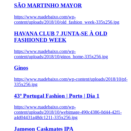
SÃO MARTINHO MAYOR
https://www.ruadebaixo.com/wp-
content/uploads/2018/10/old_fashion_week-335x256.jpg
HAVANA CLUB 7 JUNTA-SE À OLD
FASHIONED WEEK
https://www.ruadebaixo.com/wp-
content/uploads/2018/10/ginos_home-335x256.jpg
Ginos
https://www.ruadebaixo.com/wp-content/uploads/2018/10/pf-
335x256.jpg
43º Portugal Fashion | Porto | Dia 1
https://www.ruadebaixo.com/wp-
content/uploads/2018/10/webimage-490c4386-0d44-42f1-
a4d04431a48dc1211-335x256.jpg
Jameson Caskmates IPA