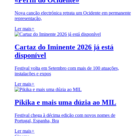
«Perfil do Ocidente»
Nova canção electrónica retrata um Ocidente em permanente
representação,
Ler mais
+
Cartaz do Iminente 2026 já está
disponível
Festival volta em Setembro com mais de 100 atuações,
instalações e expos
Ler mais
+
Pikika e mais uma dúzia ao MIL
Festival chega à décima edição com novos nomes de
Portugal, Espanha, Bra
Ler mais
+