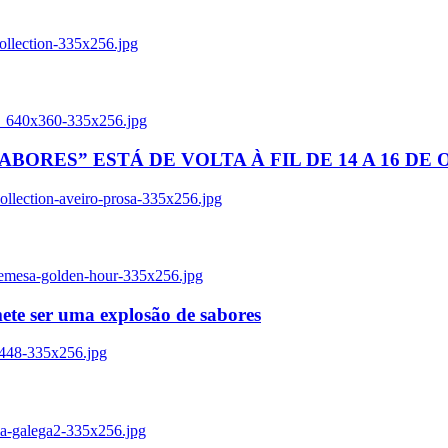
ollection-335x256.jpg
tl_640x360-335x256.jpg
BORES” ESTÁ DE VOLTA À FIL DE 14 A 16 DE
llection-aveiro-prosa-335x256.jpg
remesa-golden-hour-335x256.jpg
ete ser uma explosão de sabores
8448-335x256.jpg
ia-galega2-335x256.jpg