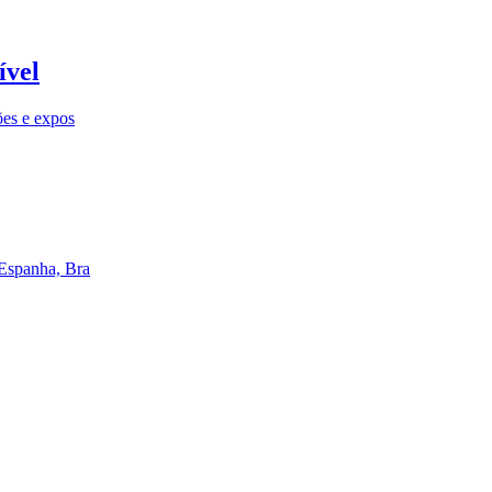
ível
ões e expos
 Espanha, Bra