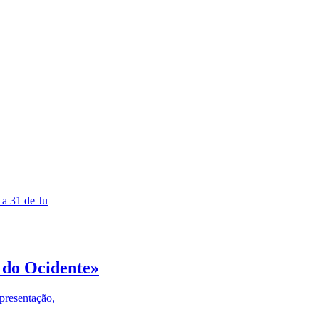
 a 31 de Ju
 do Ocidente»
presentação,