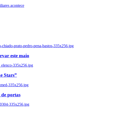
iares acontece
o-chiado-prato-pedro-pena-bastos-335x256.jpg
ervar este maio
_elenco-335x256.jpg
e Stars”
named-335x256.jpg
 de portas
00304-335x256.jpg