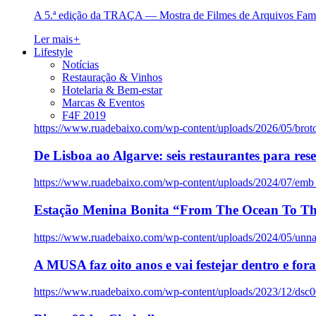
A 5.ª edição da TRAÇA — Mostra de Filmes de Arquivos Famil
Ler mais
+
Lifestyle
Notícias
Restauração & Vinhos
Hotelaria & Bem-estar
Marcas & Eventos
F4F 2019
https://www.ruadebaixo.com/wp-content/uploads/2026/05/brot
De Lisboa ao Algarve: seis restaurantes para res
https://www.ruadebaixo.com/wp-content/uploads/2024/07/emb
Estação Menina Bonita “From The Ocean To Th
https://www.ruadebaixo.com/wp-content/uploads/2024/05/un
A MUSA faz oito anos e vai festejar dentro e fora
https://www.ruadebaixo.com/wp-content/uploads/2023/12/dsc