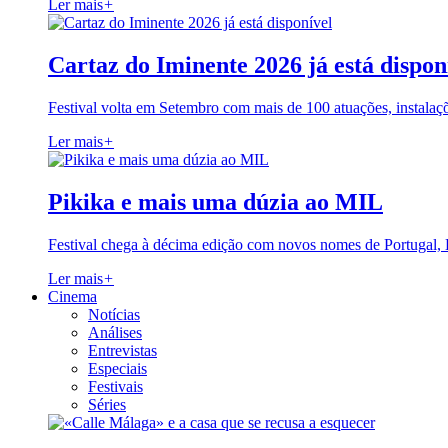
Ler mais
+
Cartaz do Iminente 2026 já está dispon
Festival volta em Setembro com mais de 100 atuações, instalaç
Ler mais
+
Pikika e mais uma dúzia ao MIL
Festival chega à décima edição com novos nomes de Portugal,
Ler mais
+
Cinema
Notícias
Análises
Entrevistas
Especiais
Festivais
Séries