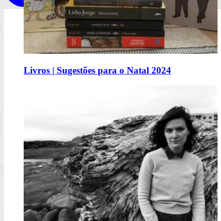
Comerás flores, de Lucía Solla Sobral
Livros | Sugestões para o Natal 2024
A mecânica da manipulação
Ler mais
+