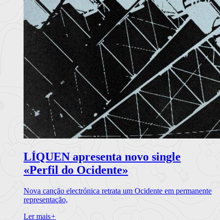
LÍQUEN apresenta novo single
«Perfil do Ocidente»
Nova canção electrónica retrata um Ocidente em permanente
representação,
Ler mais
+