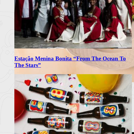
Estação Menina Bonita “From The Ocean To
The Stars”
Matriarca Renova Carta de Verão
com Frescura e Sabores Portugueses
O restaurante Matriarca, no Porto, apresenta a sua nova carta
de verão 2
Ler mais
+