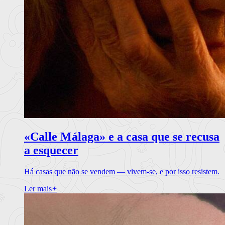
«Calle Málaga» e a casa que se recusa
a esquecer
Há casas que não se vendem — vivem-se, e por isso resistem.
Ler mais
+