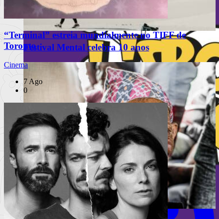
“Terminal” estreia mundialmente no TIFF de
Toronto
Festival Mental celebra 10 anos
Cinema
7 Ago
0
INSTAGRAM