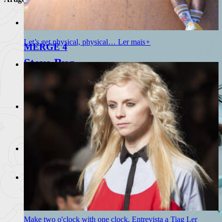
M.A.N.D.Y.
Let’s get physical, physical…
Ler mais
+
MERGE 4
Steve Bug
Techno Gentleman.
Ler mais
+
Steve Bug @ Lux
House music is not dead but simply reformulated.
Ler mais
+
Tiefschwarz
We All Live and Die!
Ler mais
+
Tiago
Make two o'clock with one clock. Entrevista a Tiag
Ler