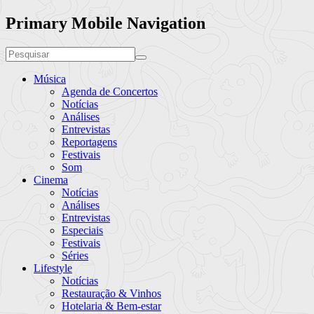
Primary Mobile Navigation
Música
Agenda de Concertos
Notícias
Análises
Entrevistas
Reportagens
Festivais
Som
Cinema
Notícias
Análises
Entrevistas
Especiais
Festivais
Séries
Lifestyle
Notícias
Restauração & Vinhos
Hotelaria & Bem-estar