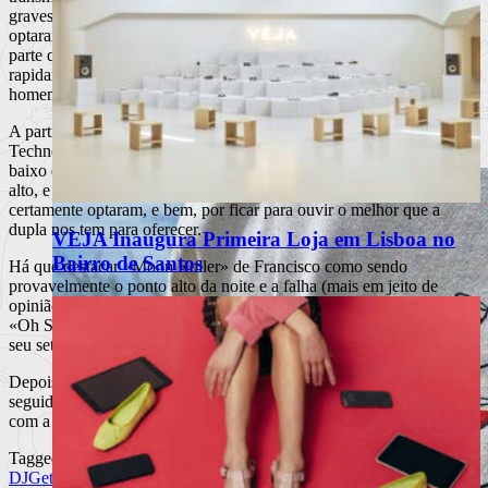
graves com batidas distorcidas. Pela noite dentro, os M.A.N.D.Y.
optaram por nos mostrar o seu lado mais Deep-House. Foi nesta
parte que começaram as primeiras desistências e a pista pareceu que
rapidamente iria esvaziar, mas nada que «I Feel Space» de um dos
homens do momento – Lindstrom – não remediasse.
A partir daqui os M.A.N.D.Y. nunca mais pararam… Todo o
Techno/Club House que tão bem fazem, foi ouvido na pista de
baixo da discoteca de Santa Apolónia até que o sol já estivesse bem
alto, e todos aqueles que estavam indecisos em ir ou não embora
certamente optaram, e bem, por ficar para ouvir o melhor que a
dupla nos tem para oferecer.
VEJA Inaugura Primeira Loja em Lisboa no
Bairro de Santos
Há que destacar «Moon Roller» de Francisco como sendo
provavelmente o ponto alto da noite e a falha (mais em jeito de
opinião pessoal), de não terem passado o seu remix mais profundo
«Oh Superman» de Laurie Anderson talvez porque o objectivo do
seu set não fosse esse, mas sim cativar o público para a dança.
Depois de DJ T. e de M.A.N.D.Y. ficam bons indicadores para os
seguidores da Get Physical voltarem à pista do Lux no próximo mês
com a presença de um live concert dos Booka Shade.
Tagged
DJ
Get Physical
House
lux
M.A.N.D.Y.
Patrick Bodmer
Philipp