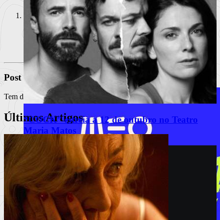
cfonseca
on 5 Janeiro, 2009 at 11:27
Inicie a sessão para comentar
Ainda são uns dos meus favoritos!
Post a new comment
Tem de
iniciar a sessão
para publicar um comentário.
Últimos Artigos
“COCK” estreia a 12 de outubro no Teatro
Maria Matos