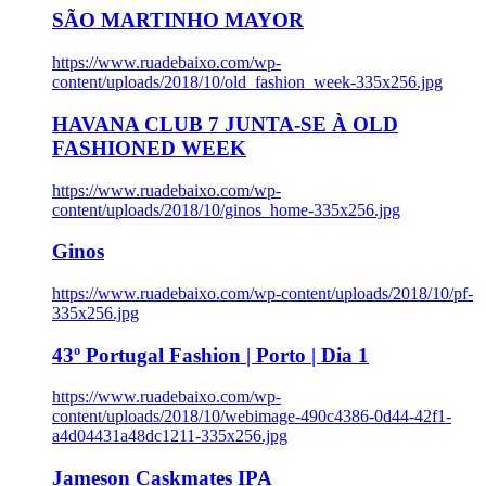
SÃO MARTINHO MAYOR
https://www.ruadebaixo.com/wp-
content/uploads/2018/10/old_fashion_week-335x256.jpg
HAVANA CLUB 7 JUNTA-SE À OLD
FASHIONED WEEK
https://www.ruadebaixo.com/wp-
content/uploads/2018/10/ginos_home-335x256.jpg
Ginos
https://www.ruadebaixo.com/wp-content/uploads/2018/10/pf-
335x256.jpg
43º Portugal Fashion | Porto | Dia 1
https://www.ruadebaixo.com/wp-
content/uploads/2018/10/webimage-490c4386-0d44-42f1-
a4d04431a48dc1211-335x256.jpg
Jameson Caskmates IPA