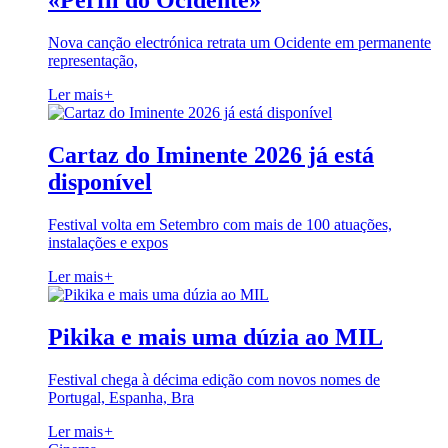
«Perfil do Ocidente»
Nova canção electrónica retrata um Ocidente em permanente
representação,
Ler mais
+
Cartaz do Iminente 2026 já está
disponível
Festival volta em Setembro com mais de 100 atuações,
instalações e expos
Ler mais
+
Pikika e mais uma dúzia ao MIL
Festival chega à décima edição com novos nomes de
Portugal, Espanha, Bra
Ler mais
+