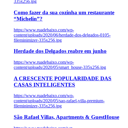
335x256.jpg
Como fazer da sua cozinha um restaurante
“Michelin”?
https://www.ruadebaixo.com/wp-
content/uploads/2020/06/herdade-dos-delgados-0105-
fileminimizer-335x256.jpg
Herdade dos Delgados reabre em junho
https://www.ruadebaixo.com/wp-
content/uploads/2020/05/smart_house-335x256.jpg
A CRESCENTE POPULARIDADE DAS
CASAS INTELIGENTES
https://www.ruadebaixo.com/wp-
content/uploads/2020/05/sao-rafael-villa-premium-
fileminimizer-335x256.jpg
São Rafael Villas, Apartments & GuestHouse