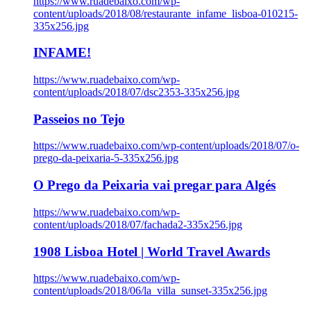
https://www.ruadebaixo.com/wp-
content/uploads/2018/08/restaurante_infame_lisboa-010215-
335x256.jpg
INFAME!
https://www.ruadebaixo.com/wp-
content/uploads/2018/07/dsc2353-335x256.jpg
Passeios no Tejo
https://www.ruadebaixo.com/wp-content/uploads/2018/07/o-
prego-da-peixaria-5-335x256.jpg
O Prego da Peixaria vai pregar para Algés
https://www.ruadebaixo.com/wp-
content/uploads/2018/07/fachada2-335x256.jpg
1908 Lisboa Hotel | World Travel Awards
https://www.ruadebaixo.com/wp-
content/uploads/2018/06/la_villa_sunset-335x256.jpg