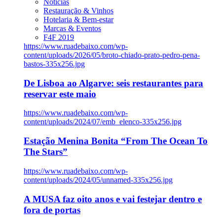
Notícias
Restauração & Vinhos
Hotelaria & Bem-estar
Marcas & Eventos
F4F 2019
https://www.ruadebaixo.com/wp-
content/uploads/2026/05/broto-chiado-prato-pedro-pena-
bastos-335x256.jpg
De Lisboa ao Algarve: seis restaurantes para
reservar este maio
https://www.ruadebaixo.com/wp-
content/uploads/2024/07/emb_elenco-335x256.jpg
Estação Menina Bonita “From The Ocean To
The Stars”
https://www.ruadebaixo.com/wp-
content/uploads/2024/05/unnamed-335x256.jpg
A MUSA faz oito anos e vai festejar dentro e
fora de portas