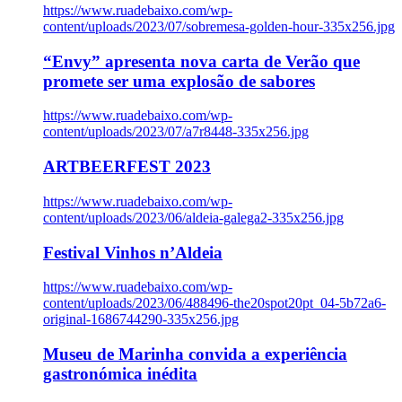
https://www.ruadebaixo.com/wp-
content/uploads/2023/07/sobremesa-golden-hour-335x256.jpg
“Envy” apresenta nova carta de Verão que
promete ser uma explosão de sabores
https://www.ruadebaixo.com/wp-
content/uploads/2023/07/a7r8448-335x256.jpg
ARTBEERFEST 2023
https://www.ruadebaixo.com/wp-
content/uploads/2023/06/aldeia-galega2-335x256.jpg
Festival Vinhos n’Aldeia
https://www.ruadebaixo.com/wp-
content/uploads/2023/06/488496-the20spot20pt_04-5b72a6-
original-1686744290-335x256.jpg
Museu de Marinha convida a experiência
gastronómica inédita