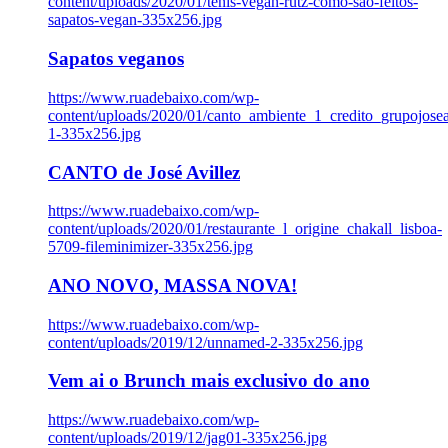
content/uploads/2020/01/tenis-vegan-rutz-como-sao-feitos-
sapatos-vegan-335x256.jpg
Sapatos veganos
https://www.ruadebaixo.com/wp-
content/uploads/2020/01/canto_ambiente_1_credito_grupojosea
1-335x256.jpg
CANTO de José Avillez
https://www.ruadebaixo.com/wp-
content/uploads/2020/01/restaurante_l_origine_chakall_lisboa-
5709-fileminimizer-335x256.jpg
ANO NOVO, MASSA NOVA!
https://www.ruadebaixo.com/wp-
content/uploads/2019/12/unnamed-2-335x256.jpg
Vem ai o Brunch mais exclusivo do ano
https://www.ruadebaixo.com/wp-
content/uploads/2019/12/jag01-335x256.jpg