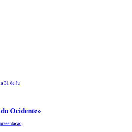
 a 31 de Ju
 do Ocidente»
presentação,