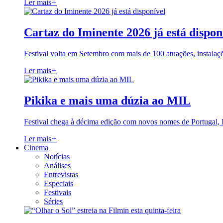
Ler mais
+
Cartaz do Iminente 2026 já está dispon
Festival volta em Setembro com mais de 100 atuações, instalaç
Ler mais
+
Pikika e mais uma dúzia ao MIL
Festival chega à décima edição com novos nomes de Portugal,
Ler mais
+
Cinema
Notícias
Análises
Entrevistas
Especiais
Festivais
Séries