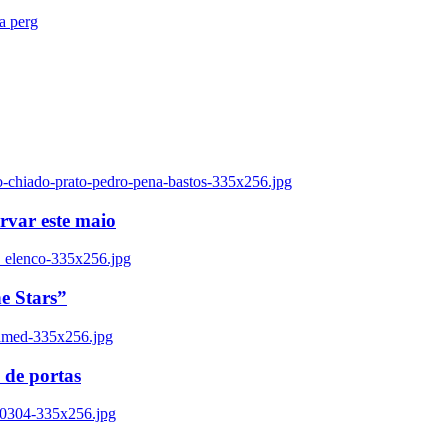
ra perg
o-chiado-prato-pedro-pena-bastos-335x256.jpg
ervar este maio
_elenco-335x256.jpg
e Stars”
named-335x256.jpg
 de portas
00304-335x256.jpg