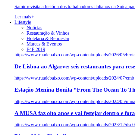
Samir revisita a história dos trabalhadores italianos na Suíça pa
Ler mais
+
Lifestyle
Notícias
Restauração & Vinhos
Hotelaria & Bem-estar
Marcas & Eventos
F4F 2019
https://www.ruadebaixo.com/wp-content/uploads/2026/05/brot
De Lisboa ao Algarve: seis restaurantes para res
https://www.ruadebaixo.com/wp-content/uploads/2024/07/emb
Estação Menina Bonita “From The Ocean To Th
https://www.ruadebaixo.com/wp-content/uploads/2024/05/un
A MUSA faz oito anos e vai festejar dentro e fora
https://www.ruadebaixo.com/wp-content/uploads/2023/12/dsc