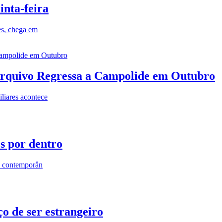
inta-feira
es, chega em
rquivo Regressa a Campolide em Outubro
iares acontece
os por dentro
s contemporân
o de ser estrangeiro