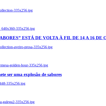
ollection-335x256.jpg
tl_640x360-335x256.jpg
BORES” ESTÁ DE VOLTA À FIL DE 14 A 16 DE
llection-aveiro-prosa-335x256.jpg
remesa-golden-hour-335x256.jpg
ete ser uma explosão de sabores
8448-335x256.jpg
ia-galega2-335x256.jpg