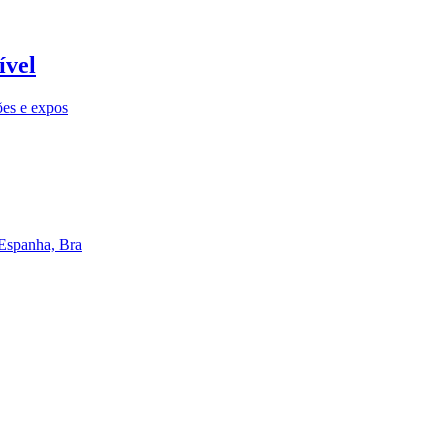
ível
ões e expos
 Espanha, Bra