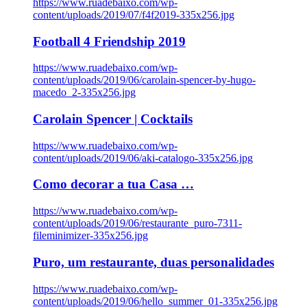
https://www.ruadebaixo.com/wp-
content/uploads/2019/07/f4f2019-335x256.jpg
Football 4 Friendship 2019
https://www.ruadebaixo.com/wp-
content/uploads/2019/06/carolain-spencer-by-hugo-
macedo_2-335x256.jpg
Carolain Spencer | Cocktails
https://www.ruadebaixo.com/wp-
content/uploads/2019/06/aki-catalogo-335x256.jpg
Como decorar a tua Casa …
https://www.ruadebaixo.com/wp-
content/uploads/2019/06/restaurante_puro-7311-
fileminimizer-335x256.jpg
Puro, um restaurante, duas personalidades
https://www.ruadebaixo.com/wp-
content/uploads/2019/06/hello_summer_01-335x256.jpg