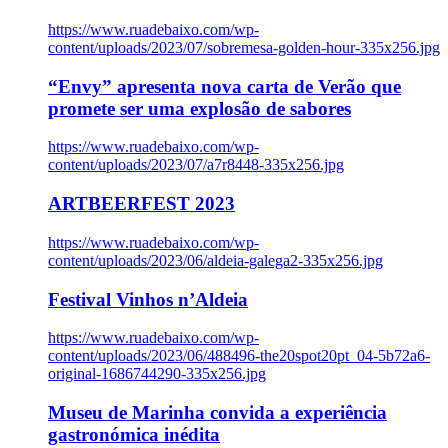
https://www.ruadebaixo.com/wp-
content/uploads/2023/07/sobremesa-golden-hour-335x256.jpg
“Envy” apresenta nova carta de Verão que
promete ser uma explosão de sabores
https://www.ruadebaixo.com/wp-
content/uploads/2023/07/a7r8448-335x256.jpg
ARTBEERFEST 2023
https://www.ruadebaixo.com/wp-
content/uploads/2023/06/aldeia-galega2-335x256.jpg
Festival Vinhos n’Aldeia
https://www.ruadebaixo.com/wp-
content/uploads/2023/06/488496-the20spot20pt_04-5b72a6-
original-1686744290-335x256.jpg
Museu de Marinha convida a experiência
gastronómica inédita