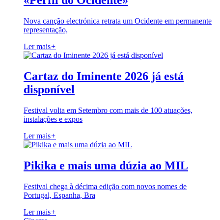
«Perfil do Ocidente»
Nova canção electrónica retrata um Ocidente em permanente
representação,
Ler mais
+
Cartaz do Iminente 2026 já está
disponível
Festival volta em Setembro com mais de 100 atuações,
instalações e expos
Ler mais
+
Pikika e mais uma dúzia ao MIL
Festival chega à décima edição com novos nomes de
Portugal, Espanha, Bra
Ler mais
+