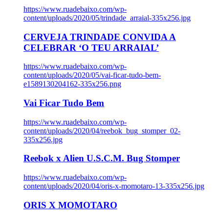
https://www.ruadebaixo.com/wp-
content/uploads/2020/05/trindade_arraial-335x256.jpg
CERVEJA TRINDADE CONVIDA A
CELEBRAR ‘O TEU ARRAIAL’
https://www.ruadebaixo.com/wp-
content/uploads/2020/05/vai-ficar-tudo-bem-
e1589130204162-335x256.png
Vai Ficar Tudo Bem
https://www.ruadebaixo.com/wp-
content/uploads/2020/04/reebok_bug_stomper_02-
335x256.jpg
Reebok x Alien U.S.C.M. Bug Stomper
https://www.ruadebaixo.com/wp-
content/uploads/2020/04/oris-x-momotaro-13-335x256.jpg
ORIS X MOMOTARO