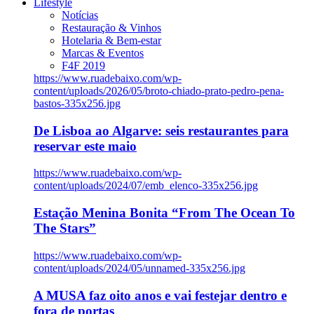
Lifestyle
Notícias
Restauração & Vinhos
Hotelaria & Bem-estar
Marcas & Eventos
F4F 2019
https://www.ruadebaixo.com/wp-
content/uploads/2026/05/broto-chiado-prato-pedro-pena-
bastos-335x256.jpg
De Lisboa ao Algarve: seis restaurantes para
reservar este maio
https://www.ruadebaixo.com/wp-
content/uploads/2024/07/emb_elenco-335x256.jpg
Estação Menina Bonita “From The Ocean To
The Stars”
https://www.ruadebaixo.com/wp-
content/uploads/2024/05/unnamed-335x256.jpg
A MUSA faz oito anos e vai festejar dentro e
fora de portas