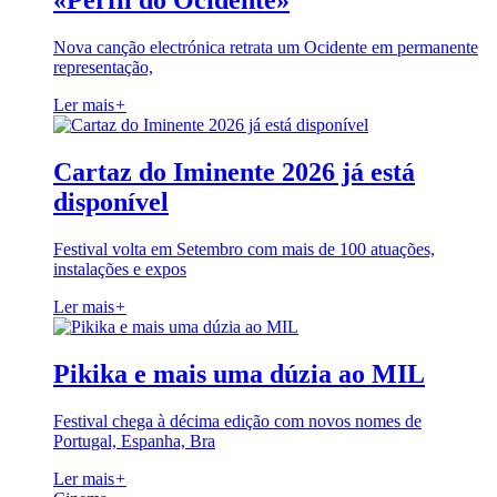
«Perfil do Ocidente»
Nova canção electrónica retrata um Ocidente em permanente
representação,
Ler mais
+
Cartaz do Iminente 2026 já está
disponível
Festival volta em Setembro com mais de 100 atuações,
instalações e expos
Ler mais
+
Pikika e mais uma dúzia ao MIL
Festival chega à décima edição com novos nomes de
Portugal, Espanha, Bra
Ler mais
+