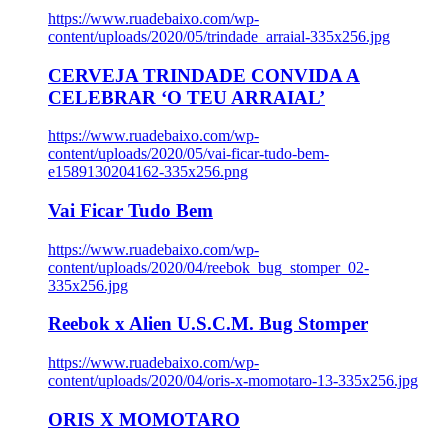
https://www.ruadebaixo.com/wp-
content/uploads/2020/05/trindade_arraial-335x256.jpg
CERVEJA TRINDADE CONVIDA A
CELEBRAR ‘O TEU ARRAIAL’
https://www.ruadebaixo.com/wp-
content/uploads/2020/05/vai-ficar-tudo-bem-
e1589130204162-335x256.png
Vai Ficar Tudo Bem
https://www.ruadebaixo.com/wp-
content/uploads/2020/04/reebok_bug_stomper_02-
335x256.jpg
Reebok x Alien U.S.C.M. Bug Stomper
https://www.ruadebaixo.com/wp-
content/uploads/2020/04/oris-x-momotaro-13-335x256.jpg
ORIS X MOMOTARO