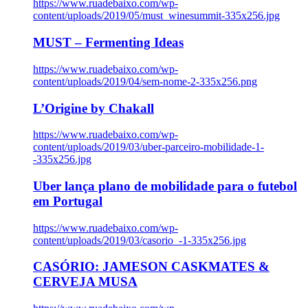
https://www.ruadebaixo.com/wp-
content/uploads/2019/05/must_winesummit-335x256.jpg
MUST – Fermenting Ideas
https://www.ruadebaixo.com/wp-
content/uploads/2019/04/sem-nome-2-335x256.png
L’Origine by Chakall
https://www.ruadebaixo.com/wp-
content/uploads/2019/03/uber-parceiro-mobilidade-1-
-335x256.jpg
Uber lança plano de mobilidade para o futebol
em Portugal
https://www.ruadebaixo.com/wp-
content/uploads/2019/03/casorio_-1-335x256.jpg
CASÓRIO: JAMESON CASKMATES &
CERVEJA MUSA