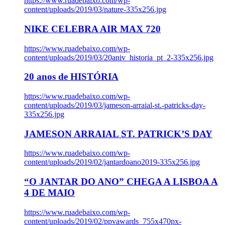
https://www.ruadebaixo.com/wp-
content/uploads/2019/03/nature-335x256.jpg
NIKE CELEBRA AIR MAX 720
https://www.ruadebaixo.com/wp-
content/uploads/2019/03/20aniv_historia_pt_2-335x256.jpg
20 anos de HISTÓRIA
https://www.ruadebaixo.com/wp-
content/uploads/2019/03/jameson-arraial-st.-patricks-day-
335x256.jpg
JAMESON ARRAIAL ST. PATRICK’S DAY
https://www.ruadebaixo.com/wp-
content/uploads/2019/02/jantardoano2019-335x256.jpg
“O JANTAR DO ANO” CHEGA A LISBOA A
4 DE MAIO
https://www.ruadebaixo.com/wp-
content/uploads/2019/02/ppvawards_755x470px-