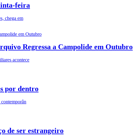
inta-feira
es, chega em
rquivo Regressa a Campolide em Outubro
iares acontece
os por dentro
s contemporân
o de ser estrangeiro