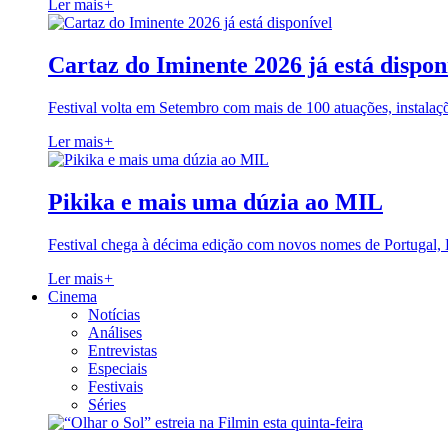
Ler mais
+
Cartaz do Iminente 2026 já está dispon
Festival volta em Setembro com mais de 100 atuações, instalaç
Ler mais
+
Pikika e mais uma dúzia ao MIL
Festival chega à décima edição com novos nomes de Portugal,
Ler mais
+
Cinema
Notícias
Análises
Entrevistas
Especiais
Festivais
Séries