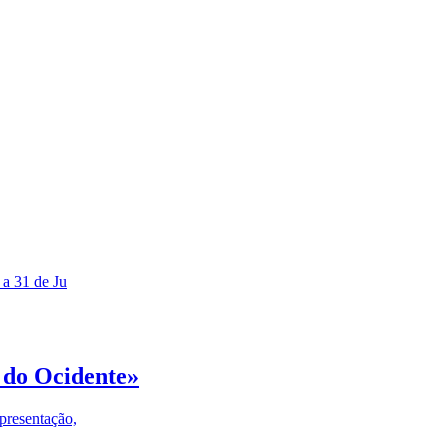
 a 31 de Ju
 do Ocidente»
presentação,