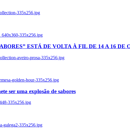
ollection-335x256.jpg
tl_640x360-335x256.jpg
BORES” ESTÁ DE VOLTA À FIL DE 14 A 16 DE
llection-aveiro-prosa-335x256.jpg
remesa-golden-hour-335x256.jpg
ete ser uma explosão de sabores
8448-335x256.jpg
ia-galega2-335x256.jpg