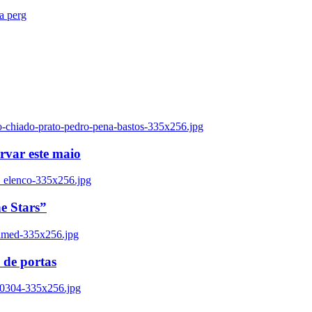
ra perg
o-chiado-prato-pedro-pena-bastos-335x256.jpg
ervar este maio
_elenco-335x256.jpg
e Stars”
named-335x256.jpg
 de portas
00304-335x256.jpg