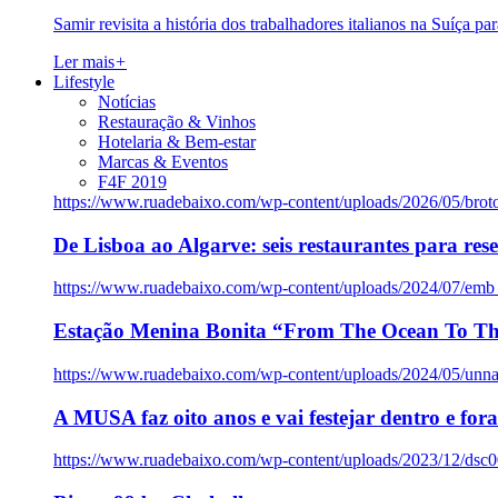
Samir revisita a história dos trabalhadores italianos na Suíça pa
Ler mais
+
Lifestyle
Notícias
Restauração & Vinhos
Hotelaria & Bem-estar
Marcas & Eventos
F4F 2019
https://www.ruadebaixo.com/wp-content/uploads/2026/05/brot
De Lisboa ao Algarve: seis restaurantes para res
https://www.ruadebaixo.com/wp-content/uploads/2024/07/emb
Estação Menina Bonita “From The Ocean To Th
https://www.ruadebaixo.com/wp-content/uploads/2024/05/un
A MUSA faz oito anos e vai festejar dentro e fora
https://www.ruadebaixo.com/wp-content/uploads/2023/12/dsc