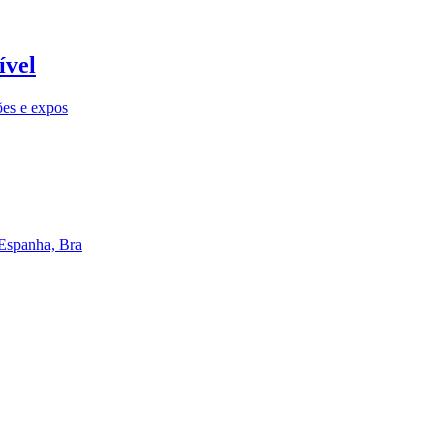
ível
ões e expos
 Espanha, Bra