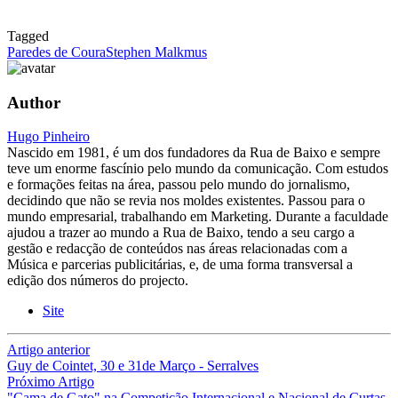
Tagged
Paredes de Coura
Stephen Malkmus
Author
Hugo Pinheiro
Nascido em 1981, é um dos fundadores da Rua de Baixo e sempre
teve um enorme fascínio pelo mundo da comunicação. Com estudos
e formações feitas na área, passou pelo mundo do jornalismo,
decidindo que não se revia nos moldes existentes. Passou para o
mundo empresarial, trabalhando em Marketing. Durante a faculdade
ajudou a trazer ao mundo a Rua de Baixo, tendo a seu cargo a
gestão e redacção de conteúdos nas áreas relacionadas com a
Música e parcerias publicitárias, e, de uma forma transversal a
edição dos números do projecto.
Site
Artigo anterior
Guy de Cointet, 30 e 31de Março - Serralves
Próximo Artigo
"Cama de Gato" na Competição Internacional e Nacional de Curtas