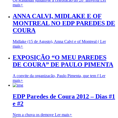
Os Kasabian juntam-se à celebração do 20º aniversá
Ler
mais
+
ANNA CALVI, MIDLAKE E OF
MONTREAL NO EDP PAREDES DE
COURA
Midlake (15 de Agosto), Anna Calvi e of Montreal (
Ler
mais
+
EXPOSIÇÃO “O MEU PAREDES
DE COURA” DE PAULO PIMENTA
A convite da organização, Paulo Pimenta, que tem f
Ler
mais
+
EDP Paredes de Coura 2012 – Dias #1
e #2
Nem a chuva os demove
Ler mais
+