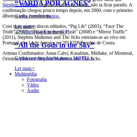
“VARDA POR AGNÈS”
Stephen Malkmus
, o génio criativo da banda, não ia ficar parado. A
confirmação chegou pouco tempo depois, em 2000, com o primeiro
álbum a solo, homónimo.
Ganha convites duplos.
Com mais quatro discos editados, “Pig Lib” (2003), “Face The
Ler mais
+
Truth” (2005), “Real Emotional Trash” (2008) e “Mirror Traffic”
(2011), Stephen Malkmus and The Jicks estreiam-se ao vivo em
Portugal, dia 14 de Agosto, no 20º EDP Paredes de Coura.
“All the Gods in the Sky”
Artistas Confirmados: Anna Calvi, Kasabian, Midlake, of Montreal,
Ganha convites duplos para o MOTELx.
Ornatos Violeta e Stephen Malkmus and The Jicks.
Ler mais
+
Multimédia
Fotografia
Vídeo
Audio