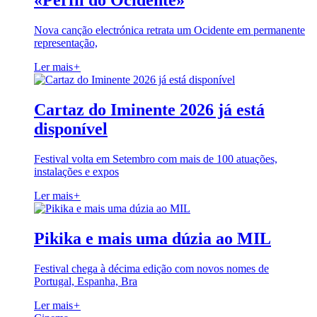
«Perfil do Ocidente»
Nova canção electrónica retrata um Ocidente em permanente
representação,
Ler mais
+
Cartaz do Iminente 2026 já está
disponível
Festival volta em Setembro com mais de 100 atuações,
instalações e expos
Ler mais
+
Pikika e mais uma dúzia ao MIL
Festival chega à décima edição com novos nomes de
Portugal, Espanha, Bra
Ler mais
+