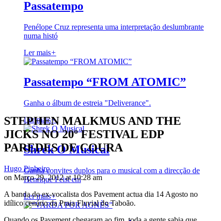
Passatempo
Penélope Cruz representa uma interpretação deslumbrante
numa histó
Ler mais
+
Passatempo “FROM ATOMIC”
Ganha o álbum de estreia "Deliverance".
STEPHEN MALKMUS AND THE
Ler mais
+
JICKS NO 20º FESTIVAL EDP
PAREDES DE COURA
Shrek O Musical
Hugo Pinheiro
Ganha convites duplos para o musical com a direcção de
on Março 29, 2012 at 10:28 am
Henrique Feist em
A banda do ex-vocalista dos Pavement actua dia 14 Agosto no
Ler mais
+
idílico cenário da Praia Fluvial do Taboão.
Quando os Pavement chegaram ao fim, toda a gente sabia que