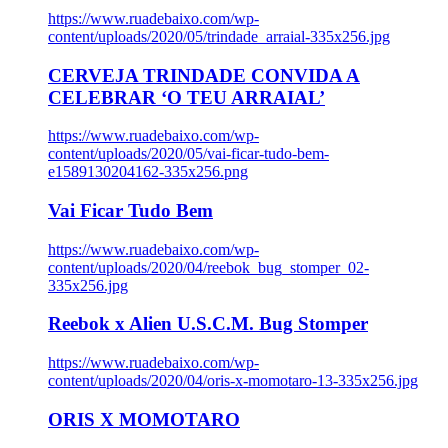
https://www.ruadebaixo.com/wp-
content/uploads/2020/05/trindade_arraial-335x256.jpg
CERVEJA TRINDADE CONVIDA A
CELEBRAR ‘O TEU ARRAIAL’
https://www.ruadebaixo.com/wp-
content/uploads/2020/05/vai-ficar-tudo-bem-
e1589130204162-335x256.png
Vai Ficar Tudo Bem
https://www.ruadebaixo.com/wp-
content/uploads/2020/04/reebok_bug_stomper_02-
335x256.jpg
Reebok x Alien U.S.C.M. Bug Stomper
https://www.ruadebaixo.com/wp-
content/uploads/2020/04/oris-x-momotaro-13-335x256.jpg
ORIS X MOMOTARO