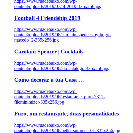
https://www.ruadebaixo.com/wp-
content/uploads/2019/07/f4f2019-335x256.jpg
Football 4 Friendship 2019
https://www.ruadebaixo.com/wp-
content/uploads/2019/06/carolain-spencer-by-hugo-
macedo_2-335x256.jpg
Carolain Spencer | Cocktails
https://www.ruadebaixo.com/wp-
content/uploads/2019/06/aki-catalogo-335x256.jpg
Como decorar a tua Casa …
https://www.ruadebaixo.com/wp-
content/uploads/2019/06/restaurante_puro-7311-
fileminimizer-335x256.jpg
Puro, um restaurante, duas personalidades
https://www.ruadebaixo.com/wp-
content/uploads/2019/06/hello_summer_01-335x256.jpg