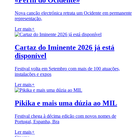
«Perfil do Ocidente»
Nova canção electrónica retrata um Ocidente em permanente
representação,
Ler mais
+
Cartaz do Iminente 2026 já está
disponível
Festival volta em Setembro com mais de 100 atuações,
instalações e expos
Ler mais
+
Pikika e mais uma dúzia ao MIL
Festival chega à décima edição com novos nomes de
Portugal, Espanha, Bra
Ler mais
+