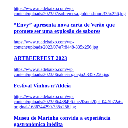
https://www.ruadebaixo.com/wp-
content/uploads/2023/07/sobremesa-golden-hour-335x256.jpg
“Envy” apresenta nova carta de Verão que
promete ser uma explosão de sabores
https://www.ruadebaixo.com/wp-
content/uploads/2023/07/a7r8448-335x256.jpg
ARTBEERFEST 2023
https://www.ruadebaixo.com/wp-
content/uploads/2023/06/aldeia-galega2-335x256.jpg
Festival Vinhos n’Aldeia
https://www.ruadebaixo.com/wp-
content/uploads/2023/06/488496-the20spot20pt_04-5b72a6-
original-1686744290-335x256.jpg
Museu de Marinha convida a experiência
gastronómica inédita