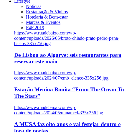
Lifestyle
Notícias
Restauração & Vinhos
Hotelaria & Bem-estar
Marcas & Eventos
F4F 2019
https://www.ruadebaixo.com/wp-
content/uploads/2026/05/broto-chiado-prato-pedro-pena-
bastos-335x256.jpg
De Lisboa ao Algarve: seis restaurantes para
reservar este maio
https://www.ruadebaixo.com/wp-
content/uploads/2024/07/emb_elenco-335x256.jpg
Estação Menina Bonita “From The Ocean To
The Stars”
https://www.ruadebaixo.com/wp-
content/uploads/2024/05/unnamed-335x256.jpg
A MUSA faz oito anos e vai festejar dentro e
fora de portas