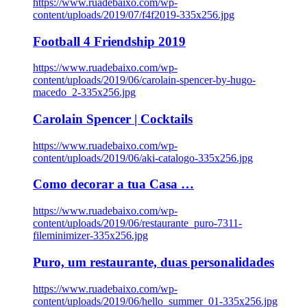
https://www.ruadebaixo.com/wp-
content/uploads/2019/07/f4f2019-335x256.jpg
Football 4 Friendship 2019
https://www.ruadebaixo.com/wp-
content/uploads/2019/06/carolain-spencer-by-hugo-
macedo_2-335x256.jpg
Carolain Spencer | Cocktails
https://www.ruadebaixo.com/wp-
content/uploads/2019/06/aki-catalogo-335x256.jpg
Como decorar a tua Casa …
https://www.ruadebaixo.com/wp-
content/uploads/2019/06/restaurante_puro-7311-
fileminimizer-335x256.jpg
Puro, um restaurante, duas personalidades
https://www.ruadebaixo.com/wp-
content/uploads/2019/06/hello_summer_01-335x256.jpg