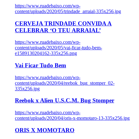
https://www.ruadebaixo.com/wp-
content/uploads/2020/05/trindade_arraial-335x256.jpg
CERVEJA TRINDADE CONVIDA A
CELEBRAR ‘O TEU ARRAIAL’
https://www.ruadebaixo.com/wp-
content/uploads/2020/05/vai-ficar-tudo-bem-
e1589130204162-335x256.png
Vai Ficar Tudo Bem
https://www.ruadebaixo.com/wp-
content/uploads/2020/04/reebok_bug_stomper_02-
335x256.jpg
Reebok x Alien U.S.C.M. Bug Stomper
https://www.ruadebaixo.com/wp-
content/uploads/2020/04/oris-x-momotaro-13-335x256.jpg
ORIS X MOMOTARO