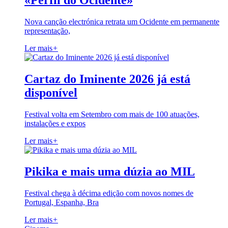
«Perfil do Ocidente»
Nova canção electrónica retrata um Ocidente em permanente
representação,
Ler mais
+
Cartaz do Iminente 2026 já está
disponível
Festival volta em Setembro com mais de 100 atuações,
instalações e expos
Ler mais
+
Pikika e mais uma dúzia ao MIL
Festival chega à décima edição com novos nomes de
Portugal, Espanha, Bra
Ler mais
+