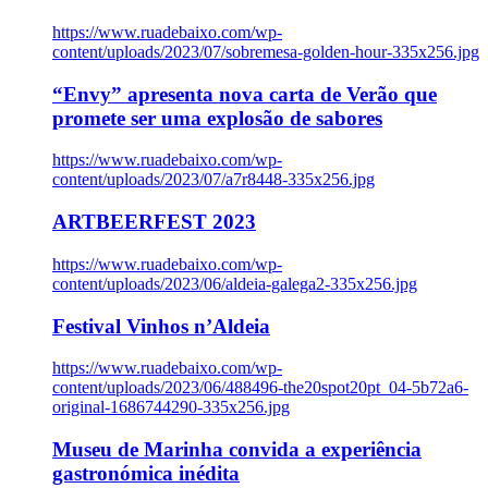
https://www.ruadebaixo.com/wp-
content/uploads/2023/07/sobremesa-golden-hour-335x256.jpg
“Envy” apresenta nova carta de Verão que
promete ser uma explosão de sabores
https://www.ruadebaixo.com/wp-
content/uploads/2023/07/a7r8448-335x256.jpg
ARTBEERFEST 2023
https://www.ruadebaixo.com/wp-
content/uploads/2023/06/aldeia-galega2-335x256.jpg
Festival Vinhos n’Aldeia
https://www.ruadebaixo.com/wp-
content/uploads/2023/06/488496-the20spot20pt_04-5b72a6-
original-1686744290-335x256.jpg
Museu de Marinha convida a experiência
gastronómica inédita