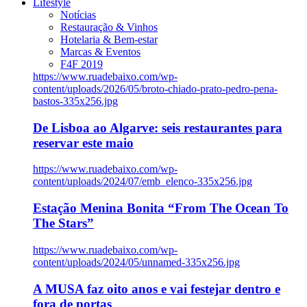
Lifestyle
Notícias
Restauração & Vinhos
Hotelaria & Bem-estar
Marcas & Eventos
F4F 2019
https://www.ruadebaixo.com/wp-
content/uploads/2026/05/broto-chiado-prato-pedro-pena-
bastos-335x256.jpg
De Lisboa ao Algarve: seis restaurantes para
reservar este maio
https://www.ruadebaixo.com/wp-
content/uploads/2024/07/emb_elenco-335x256.jpg
Estação Menina Bonita “From The Ocean To
The Stars”
https://www.ruadebaixo.com/wp-
content/uploads/2024/05/unnamed-335x256.jpg
A MUSA faz oito anos e vai festejar dentro e
fora de portas