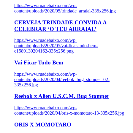
https://www.ruadebaixo.com/wp-
content/uploads/2020/05/trindade_arraial-335x256.jpg
CERVEJA TRINDADE CONVIDA A
CELEBRAR ‘O TEU ARRAIAL’
https://www.ruadebaixo.com/wp-
content/uploads/2020/05/vai-ficar-tudo-bem-
e1589130204162-335x256.png
Vai Ficar Tudo Bem
https://www.ruadebaixo.com/wp-
content/uploads/2020/04/reebok_bug_stomper_02-
335x256.jpg
Reebok x Alien U.S.C.M. Bug Stomper
https://www.ruadebaixo.com/wp-
content/uploads/2020/04/oris-x-momotaro-13-335x256.jpg
ORIS X MOMOTARO