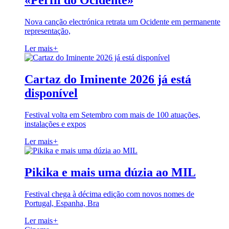
«Perfil do Ocidente»
Nova canção electrónica retrata um Ocidente em permanente
representação,
Ler mais
+
Cartaz do Iminente 2026 já está
disponível
Festival volta em Setembro com mais de 100 atuações,
instalações e expos
Ler mais
+
Pikika e mais uma dúzia ao MIL
Festival chega à décima edição com novos nomes de
Portugal, Espanha, Bra
Ler mais
+