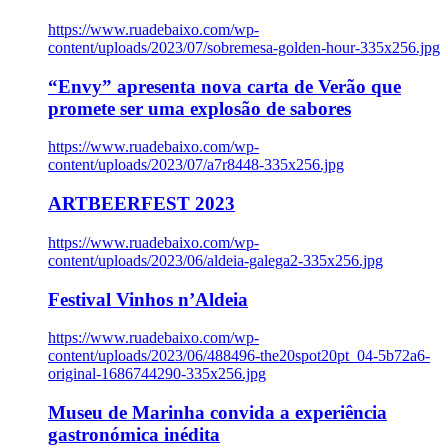
https://www.ruadebaixo.com/wp-
content/uploads/2023/07/sobremesa-golden-hour-335x256.jpg
“Envy” apresenta nova carta de Verão que
promete ser uma explosão de sabores
https://www.ruadebaixo.com/wp-
content/uploads/2023/07/a7r8448-335x256.jpg
ARTBEERFEST 2023
https://www.ruadebaixo.com/wp-
content/uploads/2023/06/aldeia-galega2-335x256.jpg
Festival Vinhos n’Aldeia
https://www.ruadebaixo.com/wp-
content/uploads/2023/06/488496-the20spot20pt_04-5b72a6-
original-1686744290-335x256.jpg
Museu de Marinha convida a experiência
gastronómica inédita