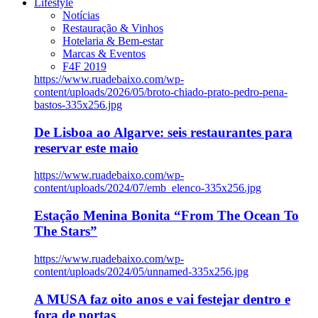
Lifestyle
Notícias
Restauração & Vinhos
Hotelaria & Bem-estar
Marcas & Eventos
F4F 2019
https://www.ruadebaixo.com/wp-
content/uploads/2026/05/broto-chiado-prato-pedro-pena-
bastos-335x256.jpg
De Lisboa ao Algarve: seis restaurantes para
reservar este maio
https://www.ruadebaixo.com/wp-
content/uploads/2024/07/emb_elenco-335x256.jpg
Estação Menina Bonita “From The Ocean To
The Stars”
https://www.ruadebaixo.com/wp-
content/uploads/2024/05/unnamed-335x256.jpg
A MUSA faz oito anos e vai festejar dentro e
fora de portas