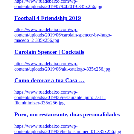
https://www.ruadebaixo.com/wp-
content/uploads/2019/07/f4f2019-335x256.jpg
Football 4 Friendship 2019
https://www.ruadebaixo.com/wp-
content/uploads/2019/06/carolain-spencer-by-hugo-
macedo_2-335x256.jpg
Carolain Spencer | Cocktails
https://www.ruadebaixo.com/wp-
content/uploads/2019/06/aki-catalogo-335x256.jpg
Como decorar a tua Casa …
https://www.ruadebaixo.com/wp-
content/uploads/2019/06/restaurante_puro-7311-
fileminimizer-335x256.jpg
Puro, um restaurante, duas personalidades
https://www.ruadebaixo.com/wp-
content/uploads/2019/06/hello_summer_01-335x256.jpg