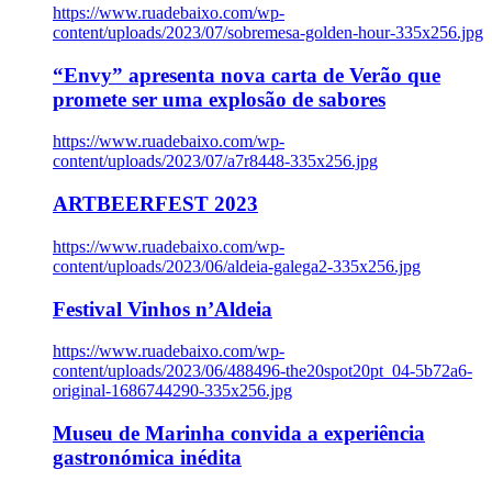
https://www.ruadebaixo.com/wp-
content/uploads/2023/07/sobremesa-golden-hour-335x256.jpg
“Envy” apresenta nova carta de Verão que
promete ser uma explosão de sabores
https://www.ruadebaixo.com/wp-
content/uploads/2023/07/a7r8448-335x256.jpg
ARTBEERFEST 2023
https://www.ruadebaixo.com/wp-
content/uploads/2023/06/aldeia-galega2-335x256.jpg
Festival Vinhos n’Aldeia
https://www.ruadebaixo.com/wp-
content/uploads/2023/06/488496-the20spot20pt_04-5b72a6-
original-1686744290-335x256.jpg
Museu de Marinha convida a experiência
gastronómica inédita