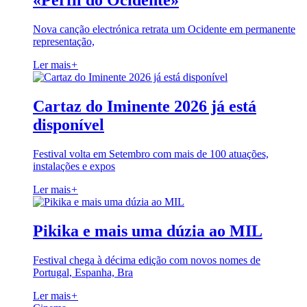
«Perfil do Ocidente»
Nova canção electrónica retrata um Ocidente em permanente
representação,
Ler mais
+
Cartaz do Iminente 2026 já está
disponível
Festival volta em Setembro com mais de 100 atuações,
instalações e expos
Ler mais
+
Pikika e mais uma dúzia ao MIL
Festival chega à décima edição com novos nomes de
Portugal, Espanha, Bra
Ler mais
+