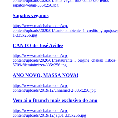
content/uploads/2020/01/tenis-vegan-rutz-como-sao-feitos-
sapatos-vegan-335x256.jpg
Sapatos veganos
https://www.ruadebaixo.com/wp-
content/uploads/2020/01/canto_ambiente_1_credito_grupojosea
1-335x256.jpg
CANTO de José Avillez
https://www.ruadebaixo.com/wp-
content/uploads/2020/01/restaurante_l_origine_chakall_lisboa-
5709-fileminimizer-335x256.jpg
ANO NOVO, MASSA NOVA!
https://www.ruadebaixo.com/wp-
content/uploads/2019/12/unnamed-2-335x256.jpg
Vem ai o Brunch mais exclusivo do ano
https://www.ruadebaixo.com/wp-
content/uploads/2019/12/jag01-335x256.jpg