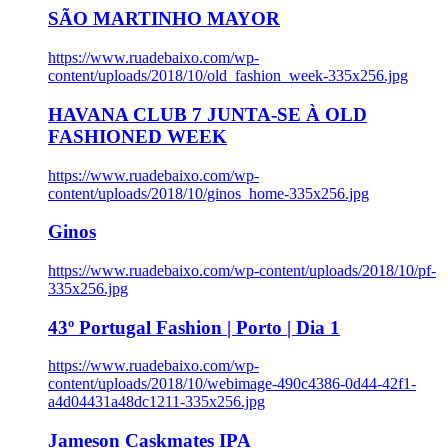
SÃO MARTINHO MAYOR
https://www.ruadebaixo.com/wp-
content/uploads/2018/10/old_fashion_week-335x256.jpg
HAVANA CLUB 7 JUNTA-SE À OLD
FASHIONED WEEK
https://www.ruadebaixo.com/wp-
content/uploads/2018/10/ginos_home-335x256.jpg
Ginos
https://www.ruadebaixo.com/wp-content/uploads/2018/10/pf-
335x256.jpg
43º Portugal Fashion | Porto | Dia 1
https://www.ruadebaixo.com/wp-
content/uploads/2018/10/webimage-490c4386-0d44-42f1-
a4d04431a48dc1211-335x256.jpg
Jameson Caskmates IPA