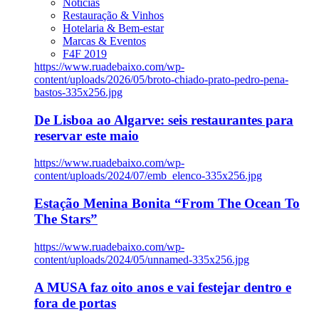
Notícias
Restauração & Vinhos
Hotelaria & Bem-estar
Marcas & Eventos
F4F 2019
https://www.ruadebaixo.com/wp-
content/uploads/2026/05/broto-chiado-prato-pedro-pena-
bastos-335x256.jpg
De Lisboa ao Algarve: seis restaurantes para
reservar este maio
https://www.ruadebaixo.com/wp-
content/uploads/2024/07/emb_elenco-335x256.jpg
Estação Menina Bonita “From The Ocean To
The Stars”
https://www.ruadebaixo.com/wp-
content/uploads/2024/05/unnamed-335x256.jpg
A MUSA faz oito anos e vai festejar dentro e
fora de portas