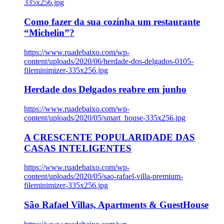
335x256.jpg
Como fazer da sua cozinha um restaurante
“Michelin”?
https://www.ruadebaixo.com/wp-
content/uploads/2020/06/herdade-dos-delgados-0105-
fileminimizer-335x256.jpg
Herdade dos Delgados reabre em junho
https://www.ruadebaixo.com/wp-
content/uploads/2020/05/smart_house-335x256.jpg
A CRESCENTE POPULARIDADE DAS
CASAS INTELIGENTES
https://www.ruadebaixo.com/wp-
content/uploads/2020/05/sao-rafael-villa-premium-
fileminimizer-335x256.jpg
São Rafael Villas, Apartments & GuestHouse