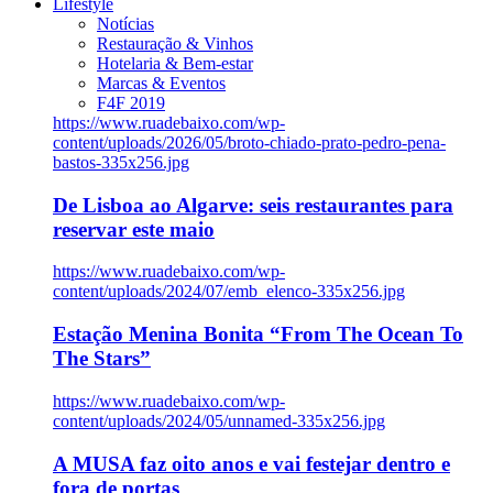
Lifestyle
Notícias
Restauração & Vinhos
Hotelaria & Bem-estar
Marcas & Eventos
F4F 2019
https://www.ruadebaixo.com/wp-
content/uploads/2026/05/broto-chiado-prato-pedro-pena-
bastos-335x256.jpg
De Lisboa ao Algarve: seis restaurantes para
reservar este maio
https://www.ruadebaixo.com/wp-
content/uploads/2024/07/emb_elenco-335x256.jpg
Estação Menina Bonita “From The Ocean To
The Stars”
https://www.ruadebaixo.com/wp-
content/uploads/2024/05/unnamed-335x256.jpg
A MUSA faz oito anos e vai festejar dentro e
fora de portas