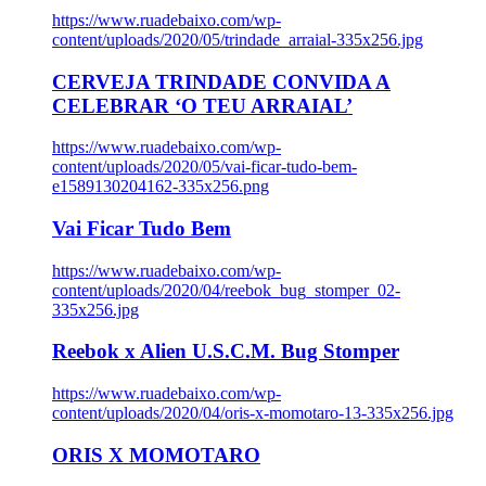
https://www.ruadebaixo.com/wp-
content/uploads/2020/05/trindade_arraial-335x256.jpg
CERVEJA TRINDADE CONVIDA A
CELEBRAR ‘O TEU ARRAIAL’
https://www.ruadebaixo.com/wp-
content/uploads/2020/05/vai-ficar-tudo-bem-
e1589130204162-335x256.png
Vai Ficar Tudo Bem
https://www.ruadebaixo.com/wp-
content/uploads/2020/04/reebok_bug_stomper_02-
335x256.jpg
Reebok x Alien U.S.C.M. Bug Stomper
https://www.ruadebaixo.com/wp-
content/uploads/2020/04/oris-x-momotaro-13-335x256.jpg
ORIS X MOMOTARO