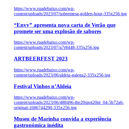
https://www.ruadebaixo.com/wp-
content/uploads/2023/07/sobremesa-golden-hour-335x256.jpg
“Envy” apresenta nova carta de Verão que
promete ser uma explosão de sabores
https://www.ruadebaixo.com/wp-
content/uploads/2023/07/a7r8448-335x256.jpg
ARTBEERFEST 2023
https://www.ruadebaixo.com/wp-
content/uploads/2023/06/aldeia-galega2-335x256.jpg
Festival Vinhos n’Aldeia
https://www.ruadebaixo.com/wp-
content/uploads/2023/06/488496-the20spot20pt_04-5b72a6-
original-1686744290-335x256.jpg
Museu de Marinha convida a experiência
gastronómica inédita