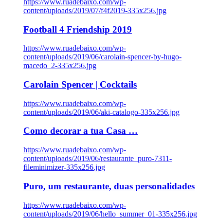
https://www.ruadebaixo.com/wp-
content/uploads/2019/07/f4f2019-335x256.jpg
Football 4 Friendship 2019
https://www.ruadebaixo.com/wp-
content/uploads/2019/06/carolain-spencer-by-hugo-
macedo_2-335x256.jpg
Carolain Spencer | Cocktails
https://www.ruadebaixo.com/wp-
content/uploads/2019/06/aki-catalogo-335x256.jpg
Como decorar a tua Casa …
https://www.ruadebaixo.com/wp-
content/uploads/2019/06/restaurante_puro-7311-
fileminimizer-335x256.jpg
Puro, um restaurante, duas personalidades
https://www.ruadebaixo.com/wp-
content/uploads/2019/06/hello_summer_01-335x256.jpg