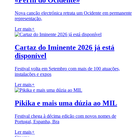
«Perfil do Ocidente»
Nova canção electrónica retrata um Ocidente em permanente
representação,
Ler mais
+
Cartaz do Iminente 2026 já está
disponível
Festival volta em Setembro com mais de 100 atuações,
instalações e expos
Ler mais
+
Pikika e mais uma dúzia ao MIL
Festival chega à décima edição com novos nomes de
Portugal, Espanha, Bra
Ler mais
+