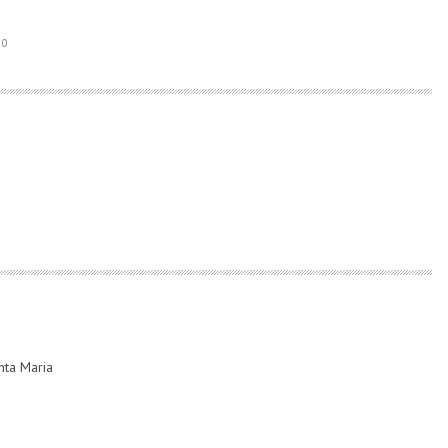
0
nta Maria