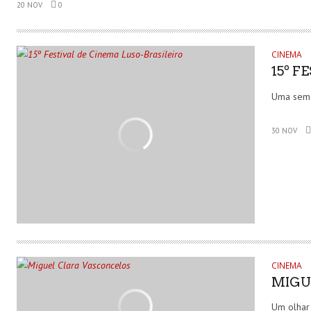
20 NOV
0
CINEMA
15º F
Uma sema
30 NOV
CINEMA
MIGU
Um olhar 