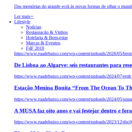
Das memórias do grande ecrã às novas formas de olhar o mundo
Ler mais
+
Lifestyle
Notícias
Restauração & Vinhos
Hotelaria & Bem-estar
Marcas & Eventos
F4F 2019
https://www.ruadebaixo.com/wp-content/uploads/2026/05/brot
De Lisboa ao Algarve: seis restaurantes para res
https://www.ruadebaixo.com/wp-content/uploads/2024/07/emb
Estação Menina Bonita “From The Ocean To Th
https://www.ruadebaixo.com/wp-content/uploads/2024/05/un
A MUSA faz oito anos e vai festejar dentro e fora
https://www.ruadebaixo.com/wp-content/uploads/2023/12/dsc