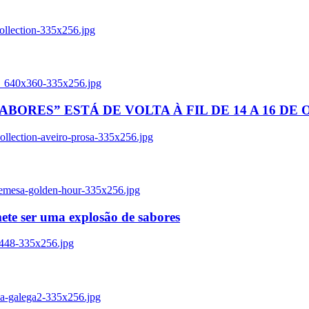
ollection-335x256.jpg
tl_640x360-335x256.jpg
BORES” ESTÁ DE VOLTA À FIL DE 14 A 16 DE
llection-aveiro-prosa-335x256.jpg
remesa-golden-hour-335x256.jpg
ete ser uma explosão de sabores
8448-335x256.jpg
ia-galega2-335x256.jpg