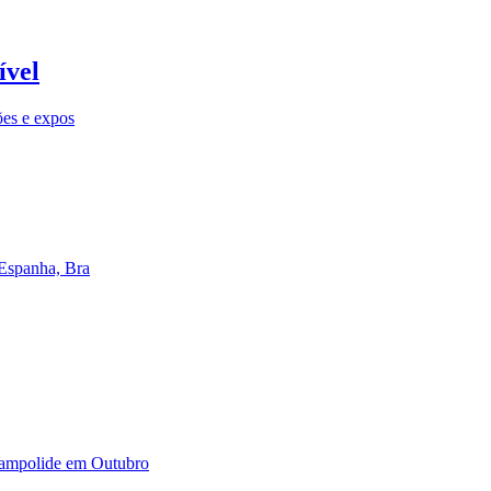
ível
ões e expos
 Espanha, Bra