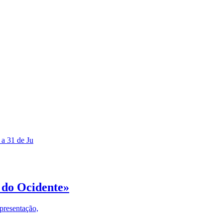
 a 31 de Ju
 do Ocidente»
presentação,