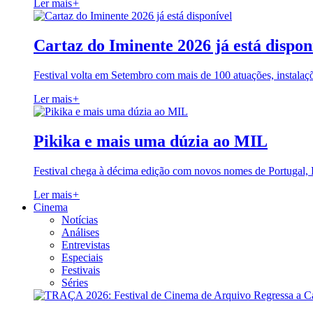
Ler mais
+
Cartaz do Iminente 2026 já está dispon
Festival volta em Setembro com mais de 100 atuações, instalaç
Ler mais
+
Pikika e mais uma dúzia ao MIL
Festival chega à décima edição com novos nomes de Portugal,
Ler mais
+
Cinema
Notícias
Análises
Entrevistas
Especiais
Festivais
Séries