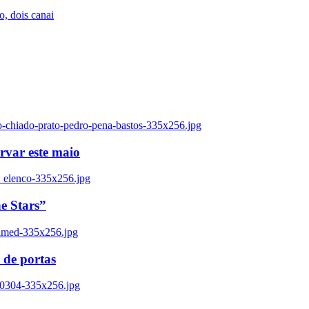
, dois canai
o-chiado-prato-pedro-pena-bastos-335x256.jpg
ervar este maio
_elenco-335x256.jpg
e Stars”
named-335x256.jpg
 de portas
00304-335x256.jpg