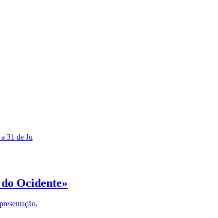
 a 31 de Ju
 do Ocidente»
presentação,