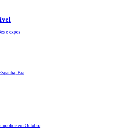
ível
ões e expos
 Espanha, Bra