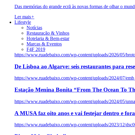
Das memórias do grande ecrã às novas formas de olhar o mundo
Ler mais
+
Lifestyle
Notícias
Restauração & Vinhos
Hotelaria & Bem-estar
Marcas & Eventos
F4F 2019
https://www.ruadebaixo.com/wp-content/uploads/2026/05/brot
De Lisboa ao Algarve: seis restaurantes para res
https://www.ruadebaixo.com/wp-content/uploads/2024/07/emb
Estação Menina Bonita “From The Ocean To Th
https://www.ruadebaixo.com/wp-content/uploads/2024/05/un
A MUSA faz oito anos e vai festejar dentro e fora
https://www.ruadebaixo.com/wp-content/uploads/2023/12/dsc