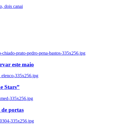
, dois canai
o-chiado-prato-pedro-pena-bastos-335x256.jpg
ervar este maio
_elenco-335x256.jpg
e Stars”
named-335x256.jpg
 de portas
00304-335x256.jpg