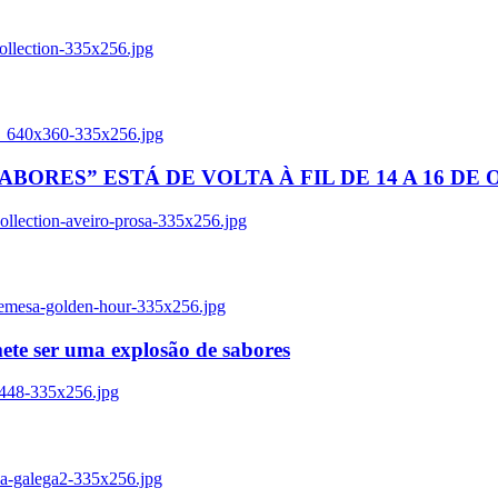
ollection-335x256.jpg
tl_640x360-335x256.jpg
BORES” ESTÁ DE VOLTA À FIL DE 14 A 16 DE
llection-aveiro-prosa-335x256.jpg
remesa-golden-hour-335x256.jpg
ete ser uma explosão de sabores
8448-335x256.jpg
ia-galega2-335x256.jpg