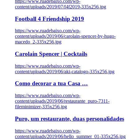
https://www.ruadebaixo.com/wp-
content/uploads/2019/07/f4f2019-335x256.jpg
Football 4 Friendship 2019
https://www.ruadebaixo.com/wp-
content/uploads/2019/06/carolain-spencer-by-hugo-
macedo_2-335x256.jpg
Carolain Spencer | Cocktails
https://www.ruadebaixo.com/wp-
content/uploads/2019/06/aki-catalogo-335x256.jpg
Como decorar a tua Casa …
https://www.ruadebaixo.com/wp-
content/uploads/2019/06/restaurante_puro-7311-
fileminimizer-335x256.jpg
Puro, um restaurante, duas personalidades
https://www.ruadebaixo.com/wp-
content/uploads/2019/06/hello_summer_01-335x256.jpg