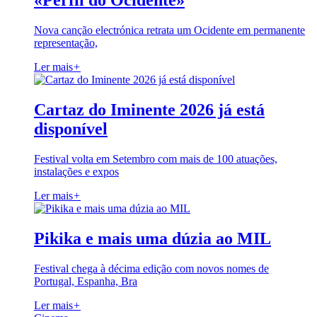
«Perfil do Ocidente»
Nova canção electrónica retrata um Ocidente em permanente
representação,
Ler mais
+
Cartaz do Iminente 2026 já está
disponível
Festival volta em Setembro com mais de 100 atuações,
instalações e expos
Ler mais
+
Pikika e mais uma dúzia ao MIL
Festival chega à décima edição com novos nomes de
Portugal, Espanha, Bra
Ler mais
+