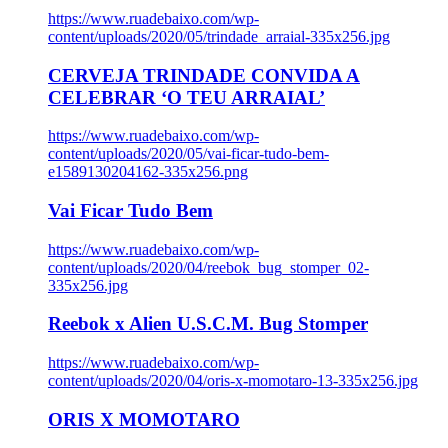
https://www.ruadebaixo.com/wp-
content/uploads/2020/05/trindade_arraial-335x256.jpg
CERVEJA TRINDADE CONVIDA A
CELEBRAR ‘O TEU ARRAIAL’
https://www.ruadebaixo.com/wp-
content/uploads/2020/05/vai-ficar-tudo-bem-
e1589130204162-335x256.png
Vai Ficar Tudo Bem
https://www.ruadebaixo.com/wp-
content/uploads/2020/04/reebok_bug_stomper_02-
335x256.jpg
Reebok x Alien U.S.C.M. Bug Stomper
https://www.ruadebaixo.com/wp-
content/uploads/2020/04/oris-x-momotaro-13-335x256.jpg
ORIS X MOMOTARO