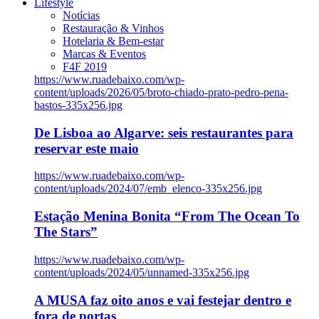
Lifestyle
Notícias
Restauração & Vinhos
Hotelaria & Bem-estar
Marcas & Eventos
F4F 2019
https://www.ruadebaixo.com/wp-
content/uploads/2026/05/broto-chiado-prato-pedro-pena-
bastos-335x256.jpg
De Lisboa ao Algarve: seis restaurantes para
reservar este maio
https://www.ruadebaixo.com/wp-
content/uploads/2024/07/emb_elenco-335x256.jpg
Estação Menina Bonita “From The Ocean To
The Stars”
https://www.ruadebaixo.com/wp-
content/uploads/2024/05/unnamed-335x256.jpg
A MUSA faz oito anos e vai festejar dentro e
fora de portas