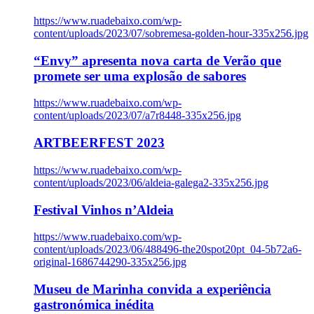
https://www.ruadebaixo.com/wp-
content/uploads/2023/07/sobremesa-golden-hour-335x256.jpg
“Envy” apresenta nova carta de Verão que
promete ser uma explosão de sabores
https://www.ruadebaixo.com/wp-
content/uploads/2023/07/a7r8448-335x256.jpg
ARTBEERFEST 2023
https://www.ruadebaixo.com/wp-
content/uploads/2023/06/aldeia-galega2-335x256.jpg
Festival Vinhos n’Aldeia
https://www.ruadebaixo.com/wp-
content/uploads/2023/06/488496-the20spot20pt_04-5b72a6-
original-1686744290-335x256.jpg
Museu de Marinha convida a experiência
gastronómica inédita