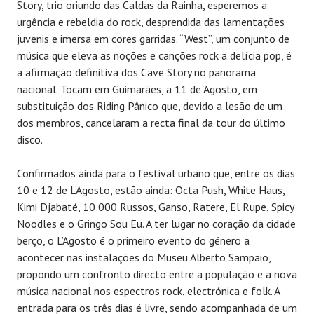
Story, trio oriundo das Caldas da Rainha, esperemos a
urgência e rebeldia do rock, desprendida das lamentações
juvenis e imersa em cores garridas. “West”, um conjunto de
música que eleva as noções e canções rock a delícia pop, é
a afirmação definitiva dos Cave Story no panorama
nacional. Tocam em Guimarães, a 11 de Agosto, em
substituição dos Riding Pânico que, devido a lesão de um
dos membros, cancelaram a recta final da tour do último
disco.
Confirmados ainda para o festival urbano que, entre os dias
10 e 12 de L’Agosto, estão ainda: Octa Push, White Haus,
Kimi Djabaté, 10 000 Russos, Ganso, Ratere, El Rupe, Spicy
Noodles e o Gringo Sou Eu. A ter lugar no coração da cidade
berço, o L’Agosto é o primeiro evento do género a
acontecer nas instalações do Museu Alberto Sampaio,
propondo um confronto directo entre a população e a nova
música nacional nos espectros rock, electrónica e folk. A
entrada para os três dias é livre, sendo acompanhada de um