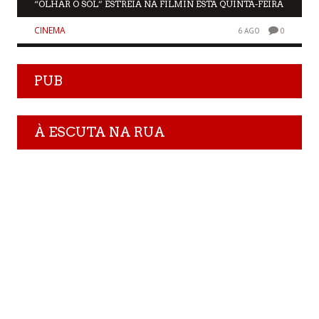
“OLHAR O SOL” ESTREIA NA FILMIN ESTA QUINTA-FEIRA
CINEMA
6 AGO
0
PUB
À ESCUTA NA RUA