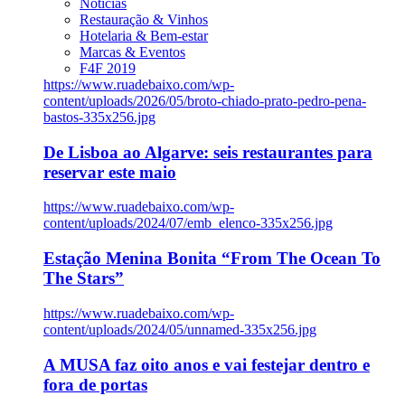
Notícias
Restauração & Vinhos
Hotelaria & Bem-estar
Marcas & Eventos
F4F 2019
https://www.ruadebaixo.com/wp-
content/uploads/2026/05/broto-chiado-prato-pedro-pena-
bastos-335x256.jpg
De Lisboa ao Algarve: seis restaurantes para
reservar este maio
https://www.ruadebaixo.com/wp-
content/uploads/2024/07/emb_elenco-335x256.jpg
Estação Menina Bonita “From The Ocean To
The Stars”
https://www.ruadebaixo.com/wp-
content/uploads/2024/05/unnamed-335x256.jpg
A MUSA faz oito anos e vai festejar dentro e
fora de portas