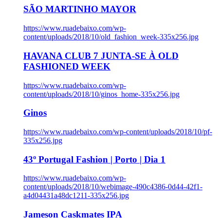
SÃO MARTINHO MAYOR
https://www.ruadebaixo.com/wp-
content/uploads/2018/10/old_fashion_week-335x256.jpg
HAVANA CLUB 7 JUNTA-SE À OLD
FASHIONED WEEK
https://www.ruadebaixo.com/wp-
content/uploads/2018/10/ginos_home-335x256.jpg
Ginos
https://www.ruadebaixo.com/wp-content/uploads/2018/10/pf-
335x256.jpg
43º Portugal Fashion | Porto | Dia 1
https://www.ruadebaixo.com/wp-
content/uploads/2018/10/webimage-490c4386-0d44-42f1-
a4d04431a48dc1211-335x256.jpg
Jameson Caskmates IPA