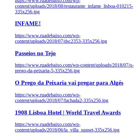
https://www.ruadebaixo.com/wp-
content/uploads/2018/08/restaurante_infame_lisboa-010215-
335x256.jpg
INFAME!
https://www.ruadebaixo.com/wp-
content/uploads/2018/07/dsc2353-335x256.jpg
Passeios no Tejo
https://www.ruadebaixo.com/wp-content/uploads/2018/07/o-
prego-da-peixaria-5-335x256.jpg
O Prego da Peixaria vai pregar para Algés
https://www.ruadebaixo.com/wp-
content/uploads/2018/07/fachada2-335x256.jpg
1908 Lisboa Hotel | World Travel Awards
https://www.ruadebaixo.com/wp-
content/uploads/2018/06/la_villa_sunset-335x256.jpg