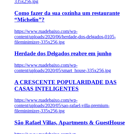
335x256.jpg
Como fazer da sua cozinha um restaurante
“Michelin”?
https://www.ruadebaixo.com/wp-
content/uploads/2020/06/herdade-dos-delgados-0105-
fileminimizer-335x256.jpg
Herdade dos Delgados reabre em junho
https://www.ruadebaixo.com/wp-
content/uploads/2020/05/smart_house-335x256.jpg
A CRESCENTE POPULARIDADE DAS
CASAS INTELIGENTES
https://www.ruadebaixo.com/wp-
content/uploads/2020/05/sao-rafael-villa-premium-
fileminimizer-335x256.jpg
São Rafael Villas, Apartments & GuestHouse