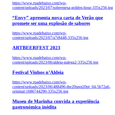
https://www.ruadebaixo.com/wp-
content/uploads/2023/07/sobremesa-golden-hour-335x256.jpg
“Envy” apresenta nova carta de Verão que
promete ser uma explosão de sabores
https://www.ruadebaixo.com/wp-
content/uploads/2023/07/a7r8448-335x256.jpg
ARTBEERFEST 2023
https://www.ruadebaixo.com/wp-
content/uploads/2023/06/aldeia-galega2-335x256.jpg
Festival Vinhos n’Aldeia
https://www.ruadebaixo.com/wp-
content/uploads/2023/06/488496-the20spot20pt_04-5b72a6-
original-1686744290-335x256.jpg
Museu de Marinha convida a experiência
gastronómica inédita