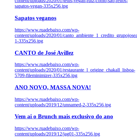
content/uploads/2020/01/tenis-vegan-rutz-como-sao-feitos-
sapatos-vegan-335x256.jpg
Sapatos veganos
https://www.ruadebaixo.com/wp-
content/uploads/2020/01/canto_ambiente_1_credito_grupojosea
1-335x256.jpg
CANTO de José Avillez
https://www.ruadebaixo.com/wp-
content/uploads/2020/01/restaurante_l_origine_chakall_lisboa-
5709-fileminimizer-335x256.jpg
ANO NOVO, MASSA NOVA!
https://www.ruadebaixo.com/wp-
content/uploads/2019/12/unnamed-2-335x256.jpg
Vem ai o Brunch mais exclusivo do ano
https://www.ruadebaixo.com/wp-
content/uploads/2019/12/jag01-335x256.jpg