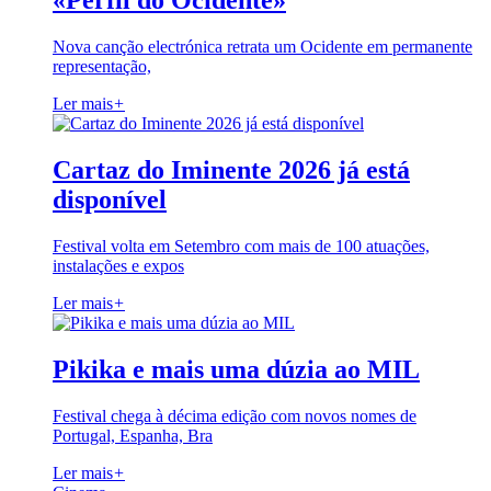
«Perfil do Ocidente»
Nova canção electrónica retrata um Ocidente em permanente
representação,
Ler mais
+
Cartaz do Iminente 2026 já está
disponível
Festival volta em Setembro com mais de 100 atuações,
instalações e expos
Ler mais
+
Pikika e mais uma dúzia ao MIL
Festival chega à décima edição com novos nomes de
Portugal, Espanha, Bra
Ler mais
+