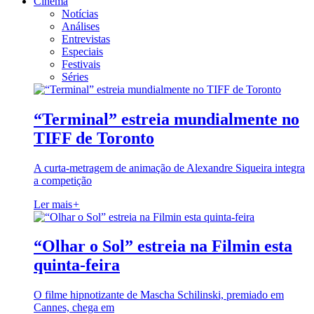
Cinema
Notícias
Análises
Entrevistas
Especiais
Festivais
Séries
“Terminal” estreia mundialmente no
TIFF de Toronto
A curta-metragem de animação de Alexandre Siqueira integra
a competição
Ler mais
+
“Olhar o Sol” estreia na Filmin esta
quinta-feira
O filme hipnotizante de Mascha Schilinski, premiado em
Cannes, chega em