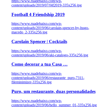
https://www.ruadebaixo.com/wp-
content/uploads/2019/07/f4f2019-335x256.jpg
Football 4 Friendship 2019
https://www.ruadebaixo.com/wp-
content/uploads/2019/06/carolain-spencer-by-hugo-
macedo_2-335x256.jpg
Carolain Spencer | Cocktails
https://www.ruadebaixo.com/wp-
content/uploads/2019/06/aki-catalogo-335x256.jpg
Como decorar a tua Casa …
https://www.ruadebaixo.com/wp-
content/uploads/2019/06/restaurante_puro-7311-
fileminimizer-335x256.jpg
Puro, um restaurante, duas personalidades
https://www.ruadebaixo.com/wp-
content/uploads/2019/06/hello_summer_01-335x256.jpg