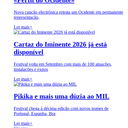
«Perfil do Ocidente»
Nova canção electrónica retrata um Ocidente em permanente
representação,
Ler mais
+
Cartaz do Iminente 2026 já está
disponível
Festival volta em Setembro com mais de 100 atuações,
instalações e expos
Ler mais
+
Pikika e mais uma dúzia ao MIL
Festival chega à décima edição com novos nomes de
Portugal, Espanha, Bra
Ler mais
+