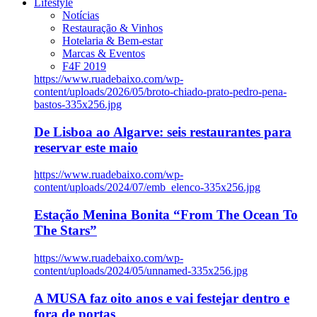
Lifestyle
Notícias
Restauração & Vinhos
Hotelaria & Bem-estar
Marcas & Eventos
F4F 2019
https://www.ruadebaixo.com/wp-
content/uploads/2026/05/broto-chiado-prato-pedro-pena-
bastos-335x256.jpg
De Lisboa ao Algarve: seis restaurantes para
reservar este maio
https://www.ruadebaixo.com/wp-
content/uploads/2024/07/emb_elenco-335x256.jpg
Estação Menina Bonita “From The Ocean To
The Stars”
https://www.ruadebaixo.com/wp-
content/uploads/2024/05/unnamed-335x256.jpg
A MUSA faz oito anos e vai festejar dentro e
fora de portas