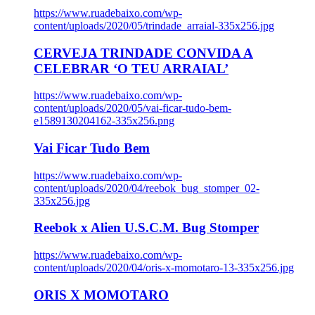
https://www.ruadebaixo.com/wp-
content/uploads/2020/05/trindade_arraial-335x256.jpg
CERVEJA TRINDADE CONVIDA A
CELEBRAR ‘O TEU ARRAIAL’
https://www.ruadebaixo.com/wp-
content/uploads/2020/05/vai-ficar-tudo-bem-
e1589130204162-335x256.png
Vai Ficar Tudo Bem
https://www.ruadebaixo.com/wp-
content/uploads/2020/04/reebok_bug_stomper_02-
335x256.jpg
Reebok x Alien U.S.C.M. Bug Stomper
https://www.ruadebaixo.com/wp-
content/uploads/2020/04/oris-x-momotaro-13-335x256.jpg
ORIS X MOMOTARO