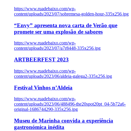
https://www.ruadebaixo.com/wp-
content/uploads/2023/07/sobremesa-golden-hour-335x256.jpg
“Envy” apresenta nova carta de Verão que
promete ser uma explosão de sabores
https://www.ruadebaixo.com/wp-
content/uploads/2023/07/a7r8448-335x256.jpg
ARTBEERFEST 2023
https://www.ruadebaixo.com/wp-
content/uploads/2023/06/aldeia-galega2-335x256.jpg
Festival Vinhos n’Aldeia
https://www.ruadebaixo.com/wp-
content/uploads/2023/06/488496-the20spot20pt_04-5b72a6-
original-1686744290-335x256.jpg
Museu de Marinha convida a experiência
gastronómica inédita