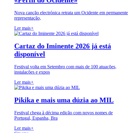
«Perfil do Ocidente»
Nova canção electrónica retrata um Ocidente em permanente
representação,
Ler mais
+
Cartaz do Iminente 2026 já está
disponível
Festival volta em Setembro com mais de 100 atuações,
instalações e expos
Ler mais
+
Pikika e mais uma dúzia ao MIL
Festival chega à décima edição com novos nomes de
Portugal, Espanha, Bra
Ler mais
+