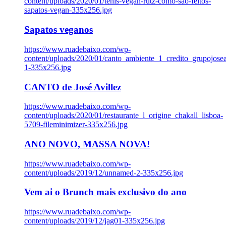
content/uploads/2020/01/tenis-vegan-rutz-como-sao-feitos-
sapatos-vegan-335x256.jpg
Sapatos veganos
https://www.ruadebaixo.com/wp-
content/uploads/2020/01/canto_ambiente_1_credito_grupojosea
1-335x256.jpg
CANTO de José Avillez
https://www.ruadebaixo.com/wp-
content/uploads/2020/01/restaurante_l_origine_chakall_lisboa-
5709-fileminimizer-335x256.jpg
ANO NOVO, MASSA NOVA!
https://www.ruadebaixo.com/wp-
content/uploads/2019/12/unnamed-2-335x256.jpg
Vem ai o Brunch mais exclusivo do ano
https://www.ruadebaixo.com/wp-
content/uploads/2019/12/jag01-335x256.jpg