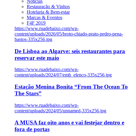
Notícias
Restauração & Vinhos
Hotelaria & Bem-estar
Marcas & Eventos
F4F 2019
https://www.ruadebaixo.com/wp-
content/uploads/2026/05/broto-chiado-prato-pedro-pena-
bastos-335x256.jpg
De Lisboa ao Algarve: seis restaurantes para
reservar este maio
https://www.ruadebaixo.com/wp-
content/uploads/2024/07/emb_elenco-335x256.jpg
Estação Menina Bonita “From The Ocean To
The Stars”
https://www.ruadebaixo.com/wp-
content/uploads/2024/05/unnamed-335x256.jpg
A MUSA faz oito anos e vai festejar dentro e
fora de portas