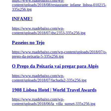
https://www.ruadebaixo.com/wp-
content/uploads/2018/08/restaurante_infame_lisboa-010215-
335x256.jpg
INFAME!
https://www.ruadebaixo.com/wp-
content/uploads/2018/07/dsc2353-335x256.jpg
Passeios no Tejo
https://www.ruadebaixo.com/wp-content/uploads/2018/07/o-
prego-da-peixaria-5-335x256.jpg
O Prego da Peixaria vai pregar para Algés
https://www.ruadebaixo.com/wp-
content/uploads/2018/07/fachada2-335x256.jpg
1908 Lisboa Hotel | World Travel Awards
https://www.ruadebaixo.com/wp-
content/uploads/2018/06/la_villa_sunset-335x256.jpg