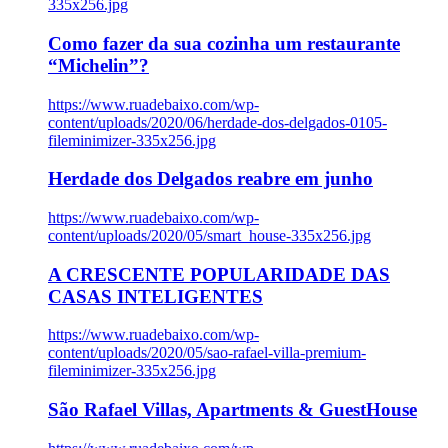
335x256.jpg
Como fazer da sua cozinha um restaurante
“Michelin”?
https://www.ruadebaixo.com/wp-
content/uploads/2020/06/herdade-dos-delgados-0105-
fileminimizer-335x256.jpg
Herdade dos Delgados reabre em junho
https://www.ruadebaixo.com/wp-
content/uploads/2020/05/smart_house-335x256.jpg
A CRESCENTE POPULARIDADE DAS
CASAS INTELIGENTES
https://www.ruadebaixo.com/wp-
content/uploads/2020/05/sao-rafael-villa-premium-
fileminimizer-335x256.jpg
São Rafael Villas, Apartments & GuestHouse