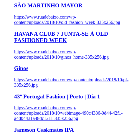
SÃO MARTINHO MAYOR
https://www.ruadebaixo.com/wp-
content/uploads/2018/10/old_fashion_week-335x256.jpg
HAVANA CLUB 7 JUNTA-SE À OLD
FASHIONED WEEK
https://www.ruadebaixo.com/wp-
content/uploads/2018/10/ginos_home-335x256.jpg
Ginos
https://www.ruadebaixo.com/wp-content/uploads/2018/10/pf-
335x256.jpg
43º Portugal Fashion | Porto | Dia 1
https://www.ruadebaixo.com/wp-
content/uploads/2018/10/webimage-490c4386-0d44-42f1-
a4d04431a48dc1211-335x256.jpg
Jameson Caskmates IPA