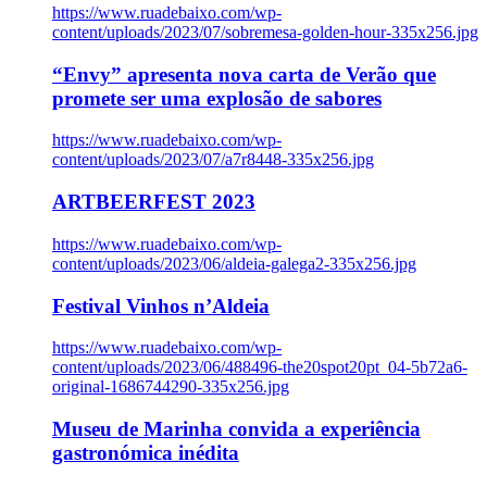
https://www.ruadebaixo.com/wp-
content/uploads/2023/07/sobremesa-golden-hour-335x256.jpg
“Envy” apresenta nova carta de Verão que
promete ser uma explosão de sabores
https://www.ruadebaixo.com/wp-
content/uploads/2023/07/a7r8448-335x256.jpg
ARTBEERFEST 2023
https://www.ruadebaixo.com/wp-
content/uploads/2023/06/aldeia-galega2-335x256.jpg
Festival Vinhos n’Aldeia
https://www.ruadebaixo.com/wp-
content/uploads/2023/06/488496-the20spot20pt_04-5b72a6-
original-1686744290-335x256.jpg
Museu de Marinha convida a experiência
gastronómica inédita