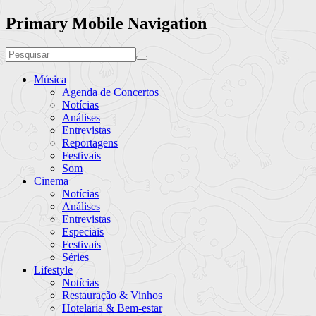
Primary Mobile Navigation
Música
Agenda de Concertos
Notícias
Análises
Entrevistas
Reportagens
Festivais
Som
Cinema
Notícias
Análises
Entrevistas
Especiais
Festivais
Séries
Lifestyle
Notícias
Restauração & Vinhos
Hotelaria & Bem-estar