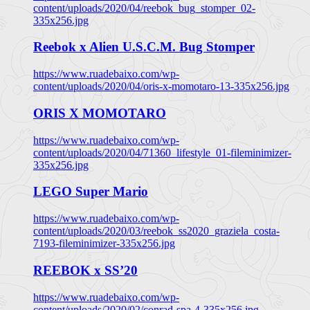
content/uploads/2020/04/reebok_bug_stomper_02-
335x256.jpg
Reebok x Alien U.S.C.M. Bug Stomper
https://www.ruadebaixo.com/wp-
content/uploads/2020/04/oris-x-momotaro-13-335x256.jpg
ORIS X MOMOTARO
https://www.ruadebaixo.com/wp-
content/uploads/2020/04/71360_lifestyle_01-fileminimizer-
335x256.jpg
LEGO Super Mario
https://www.ruadebaixo.com/wp-
content/uploads/2020/03/reebok_ss2020_graziela_costa-
7193-fileminimizer-335x256.jpg
REEBOK x SS’20
https://www.ruadebaixo.com/wp-
content/uploads/2020/02/conrad-spa-4-335x256.jpg