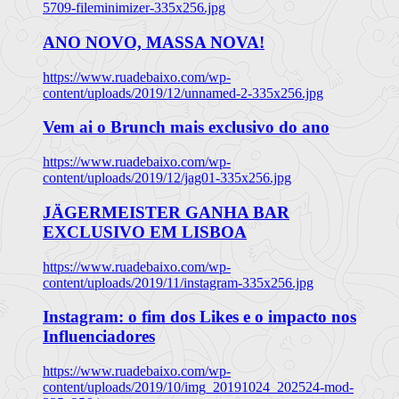
5709-fileminimizer-335x256.jpg
ANO NOVO, MASSA NOVA!
https://www.ruadebaixo.com/wp-
content/uploads/2019/12/unnamed-2-335x256.jpg
Vem ai o Brunch mais exclusivo do ano
https://www.ruadebaixo.com/wp-
content/uploads/2019/12/jag01-335x256.jpg
JÄGERMEISTER GANHA BAR
EXCLUSIVO EM LISBOA
https://www.ruadebaixo.com/wp-
content/uploads/2019/11/instagram-335x256.jpg
Instagram: o fim dos Likes e o impacto nos
Influenciadores
https://www.ruadebaixo.com/wp-
content/uploads/2019/10/img_20191024_202524-mod-