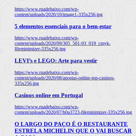
https://www.ruadebaixo.com/wp-
content/uploads/2020/10/image1-335x256.jpg
5 elementos essenciais para o bem-estar
https://www.ruadebaixo.com/wp-
content/uploads/2020/09/305_501-93_019_cmyk-
fileminimizer-335x256.jpg
LEVI’s e LEGO: Arte para vestir
https://www.ruadebaixo.com/wp-
content/uploads/2020/08/apostas-online-top-casinos-
335x256.jpg
Casinos online em Portugal
https://www.ruadebaixo.com/wp-
content/uploads/2020/07/h0a3723-fileminimizer-335x256.jpg
O LARGO DO PAÇO É O RESTAURANTE
ESTRELA MICHELIN QUE O VAI BUSCAR