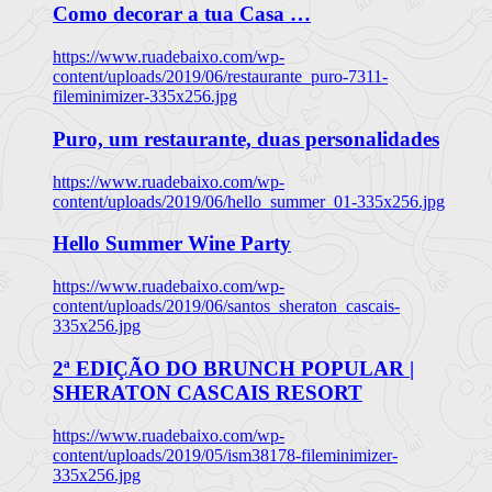
Como decorar a tua Casa …
https://www.ruadebaixo.com/wp-
content/uploads/2019/06/restaurante_puro-7311-
fileminimizer-335x256.jpg
Puro, um restaurante, duas personalidades
https://www.ruadebaixo.com/wp-
content/uploads/2019/06/hello_summer_01-335x256.jpg
Hello Summer Wine Party
https://www.ruadebaixo.com/wp-
content/uploads/2019/06/santos_sheraton_cascais-
335x256.jpg
2ª EDIÇÃO DO BRUNCH POPULAR |
SHERATON CASCAIS RESORT
https://www.ruadebaixo.com/wp-
content/uploads/2019/05/ism38178-fileminimizer-
335x256.jpg