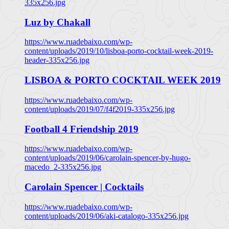
335x256.jpg
Luz by Chakall
https://www.ruadebaixo.com/wp-
content/uploads/2019/10/lisboa-porto-cocktail-week-2019-
header-335x256.jpg
LISBOA & PORTO COCKTAIL WEEK 2019
https://www.ruadebaixo.com/wp-
content/uploads/2019/07/f4f2019-335x256.jpg
Football 4 Friendship 2019
https://www.ruadebaixo.com/wp-
content/uploads/2019/06/carolain-spencer-by-hugo-
macedo_2-335x256.jpg
Carolain Spencer | Cocktails
https://www.ruadebaixo.com/wp-
content/uploads/2019/06/aki-catalogo-335x256.jpg