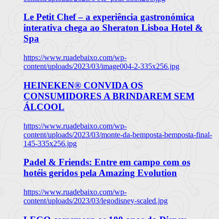
Le Petit Chef – a experiência gastronómica
interativa chega ao Sheraton Lisboa Hotel &
Spa
https://www.ruadebaixo.com/wp-
content/uploads/2023/03/image004-2-335x256.jpg
HEINEKEN® CONVIDA OS
CONSUMIDORES A BRINDAREM SEM
ÁLCOOL
https://www.ruadebaixo.com/wp-
content/uploads/2023/03/monte-da-bemposta-bemposta-final-
145-335x256.jpg
Padel & Friends: Entre em campo com os
hotéis geridos pela Amazing Evolution
https://www.ruadebaixo.com/wp-
content/uploads/2023/03/legodisney-scaled.jpg