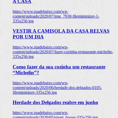
A CASA
https://www.ruadebaixo.com/wp-
content/uploads/2020/07/img_7930-fileminimizer-1-
335x256.jpg
VESTIR A CAMISOLA DA CASA RELVAS
POR UM DIA
https://www.ruadebaixo.com/wp-
content/uploads/2020/07/fazer-cozinha-restaurante-michelin-
335x256.jpg
Como fazer da sua cozinha um restaurante
“Michelin”?
https://www.ruadebaixo.com/wp-
content/uploads/2020/06/herdade-dos-delgados-0105-
fileminimizer-335x256.jpg
Herdade dos Delgados reabre em junho
https://www.ruadebaixo.com/wp-
content/uploads/2020/05/smart_house-335x256.jpg