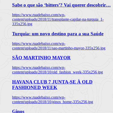
Sabe o que são ‘bitters’? Vai querer descobrir…
https://www.ruadebaixo.com/wp-
content/uploads/2018/11/transplante-capilar-na-turquia_1-
335x256.jpg
Turquia: um novo destino para a sua Saúde
https://www.ruadebaixo.com/wp-
content/uploads/2018/11/sao-martinho-mayor-335x256.jpg
SÃO MARTINHO MAYOR
https://www.ruadebaixo.com/wp-
content/uploads/2018/10/old_fashion_week-335x256.jpg
HAVANA CLUB 7 JUNTA-SE À OLD
FASHIONED WEEK
https://www.ruadebaixo.com/wp-
content/uploads/2018/10/ginos_home-335x256.jpg
Ginos