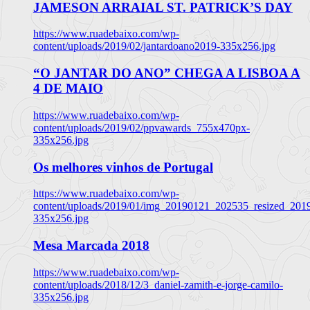
JAMESON ARRAIAL ST. PATRICK’S DAY
https://www.ruadebaixo.com/wp-
content/uploads/2019/02/jantardoano2019-335x256.jpg
“O JANTAR DO ANO” CHEGA A LISBOA A
4 DE MAIO
https://www.ruadebaixo.com/wp-
content/uploads/2019/02/ppvawards_755x470px-
335x256.jpg
Os melhores vinhos de Portugal
https://www.ruadebaixo.com/wp-
content/uploads/2019/01/img_20190121_202535_resized_20
335x256.jpg
Mesa Marcada 2018
https://www.ruadebaixo.com/wp-
content/uploads/2018/12/3_daniel-zamith-e-jorge-camilo-
335x256.jpg