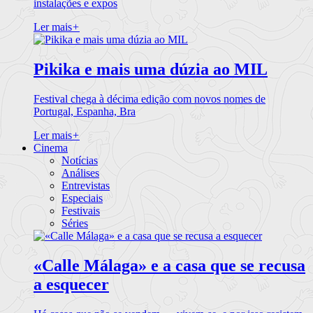
instalações e expos
Ler mais
+
Pikika e mais uma dúzia ao MIL
Festival chega à décima edição com novos nomes de
Portugal, Espanha, Bra
Ler mais
+
Cinema
Notícias
Análises
Entrevistas
Especiais
Festivais
Séries
«Calle Málaga» e a casa que se recusa
a esquecer