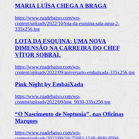
MARIA LUÍSA CHEGA A BRAGA
https://www.ruadebaixo.com/wp-
content/uploads/2022/10/lota-da-esquina-sala-agua-2-
335x256.jpg
LOTA DA ESQUINA: UMA NOVA
DIMENSÃO NA CARREIRA DO CHEF
VÍTOR SOBRAL
https://www.ruadebaixo.com/wp-
content/uploads/2022/09/aniversario-embaixada-335x256.jpg
Pink Night by EmbaiXada
https://www.ruadebaixo.com/wp-
content/uploads/2022/09/img_9030-335x256.jpg
“O Nascimento de Neptunia”, nas Oficinas
Marques
https://www.ruadebaixo.com/wp-
content/uploads/2022/09/2dc75683-1548-4946-950d-