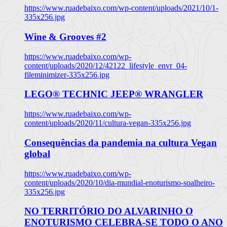
https://www.ruadebaixo.com/wp-content/uploads/2021/10/1-
335x256.jpg
Wine & Grooves #2
https://www.ruadebaixo.com/wp-
content/uploads/2020/12/42122_lifestyle_envr_04-
fileminimizer-335x256.jpg
LEGO® TECHNIC JEEP® WRANGLER
https://www.ruadebaixo.com/wp-
content/uploads/2020/11/cultura-vegan-335x256.jpg
Consequências da pandemia na cultura Vegan
global
https://www.ruadebaixo.com/wp-
content/uploads/2020/10/dia-mundial-enoturismo-soalheiro-
335x256.jpg
NO TERRITÓRIO DO ALVARINHO O
ENOTURISMO CELEBRA-SE TODO O ANO