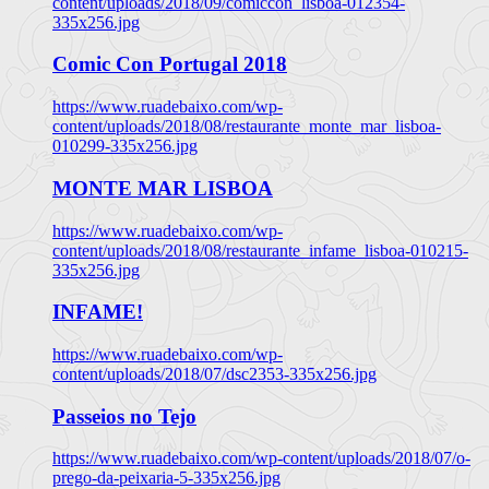
content/uploads/2018/09/comiccon_lisboa-012354-
335x256.jpg
Comic Con Portugal 2018
https://www.ruadebaixo.com/wp-
content/uploads/2018/08/restaurante_monte_mar_lisboa-
010299-335x256.jpg
MONTE MAR LISBOA
https://www.ruadebaixo.com/wp-
content/uploads/2018/08/restaurante_infame_lisboa-010215-
335x256.jpg
INFAME!
https://www.ruadebaixo.com/wp-
content/uploads/2018/07/dsc2353-335x256.jpg
Passeios no Tejo
https://www.ruadebaixo.com/wp-content/uploads/2018/07/o-
prego-da-peixaria-5-335x256.jpg