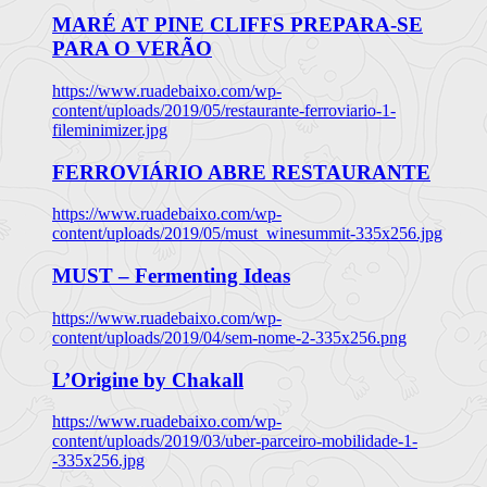
MARÉ AT PINE CLIFFS PREPARA-SE
PARA O VERÃO
https://www.ruadebaixo.com/wp-
content/uploads/2019/05/restaurante-ferroviario-1-
fileminimizer.jpg
FERROVIÁRIO ABRE RESTAURANTE
https://www.ruadebaixo.com/wp-
content/uploads/2019/05/must_winesummit-335x256.jpg
MUST – Fermenting Ideas
https://www.ruadebaixo.com/wp-
content/uploads/2019/04/sem-nome-2-335x256.png
L’Origine by Chakall
https://www.ruadebaixo.com/wp-
content/uploads/2019/03/uber-parceiro-mobilidade-1-
-335x256.jpg