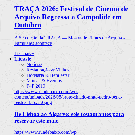
TRAÇA 2026: Festival de Cinema de
Arquivo Regressa a Campolide em
Outubro
A 5.ª edição da TRAÇA — Mostra de Filmes de Arquivos
Familiares acontece
Ler mais
+
Lifestyle
Notícias
Restauração & Vinhos
Hotelaria & Bem-estar
Marcas & Eventos
F4F 2019
https://www.ruadebaixo.com/wp-
content/uploads/2026/05/broto-chiado-prato-pedro-pena-
bastos-335x256.jpg
De Lisboa ao Algarve: seis restaurantes para
reservar este maio
https://www.ruadebaixo.com/wp-