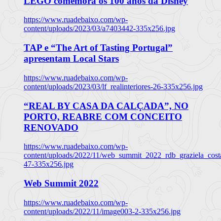
LEGO comemora os 100 anos da Disney
https://www.ruadebaixo.com/wp-
content/uploads/2023/03/a7403442-335x256.jpg
TAP e “The Art of Tasting Portugal”
apresentam Local Stars
https://www.ruadebaixo.com/wp-
content/uploads/2023/03/lf_realinteriores-26-335x256.jpg
“REAL BY CASA DA CALÇADA”, NO
PORTO, REABRE COM CONCEITO
RENOVADO
https://www.ruadebaixo.com/wp-
content/uploads/2022/11/web_summit_2022_rdb_graziela_cost
47-335x256.jpg
Web Summit 2022
https://www.ruadebaixo.com/wp-
content/uploads/2022/11/image003-2-335x256.jpg