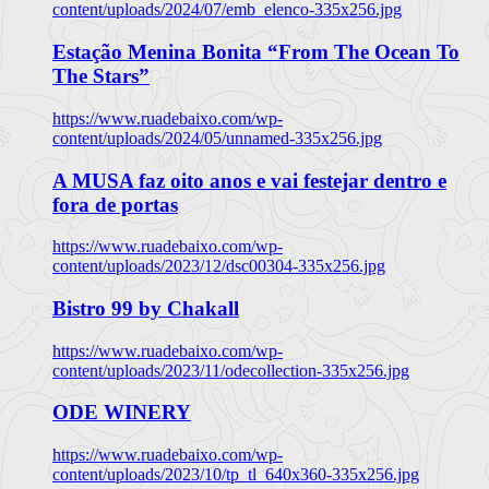
content/uploads/2024/07/emb_elenco-335x256.jpg
Estação Menina Bonita “From The Ocean To
The Stars”
https://www.ruadebaixo.com/wp-
content/uploads/2024/05/unnamed-335x256.jpg
A MUSA faz oito anos e vai festejar dentro e
fora de portas
https://www.ruadebaixo.com/wp-
content/uploads/2023/12/dsc00304-335x256.jpg
Bistro 99 by Chakall
https://www.ruadebaixo.com/wp-
content/uploads/2023/11/odecollection-335x256.jpg
ODE WINERY
https://www.ruadebaixo.com/wp-
content/uploads/2023/10/tp_tl_640x360-335x256.jpg