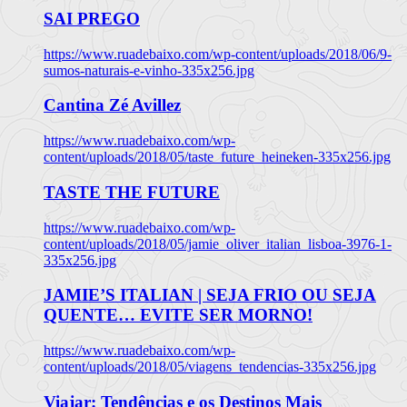
SAI PREGO
https://www.ruadebaixo.com/wp-content/uploads/2018/06/9-
sumos-naturais-e-vinho-335x256.jpg
Cantina Zé Avillez
https://www.ruadebaixo.com/wp-
content/uploads/2018/05/taste_future_heineken-335x256.jpg
TASTE THE FUTURE
https://www.ruadebaixo.com/wp-
content/uploads/2018/05/jamie_oliver_italian_lisboa-3976-1-
335x256.jpg
JAMIE’S ITALIAN | SEJA FRIO OU SEJA
QUENTE… EVITE SER MORNO!
https://www.ruadebaixo.com/wp-
content/uploads/2018/05/viagens_tendencias-335x256.jpg
Viajar: Tendências e os Destinos Mais