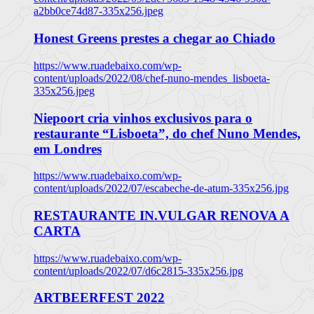
a2bb0ce74d87-335x256.jpeg
Honest Greens prestes a chegar ao Chiado
https://www.ruadebaixo.com/wp-
content/uploads/2022/08/chef-nuno-mendes_lisboeta-
335x256.jpeg
Niepoort cria vinhos exclusivos para o
restaurante “Lisboeta”, do chef Nuno Mendes,
em Londres
https://www.ruadebaixo.com/wp-
content/uploads/2022/07/escabeche-de-atum-335x256.jpg
RESTAURANTE IN.VULGAR RENOVA A
CARTA
https://www.ruadebaixo.com/wp-
content/uploads/2022/07/d6c2815-335x256.jpg
ARTBEERFEST 2022