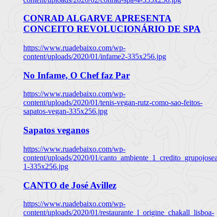
CONRAD ALGARVE APRESENTA
CONCEITO REVOLUCIONÁRIO DE SPA
https://www.ruadebaixo.com/wp-
content/uploads/2020/01/infame2-335x256.jpg
No Infame, O Chef faz Par
https://www.ruadebaixo.com/wp-
content/uploads/2020/01/tenis-vegan-rutz-como-sao-feitos-
sapatos-vegan-335x256.jpg
Sapatos veganos
https://www.ruadebaixo.com/wp-
content/uploads/2020/01/canto_ambiente_1_credito_grupojosea
1-335x256.jpg
CANTO de José Avillez
https://www.ruadebaixo.com/wp-
content/uploads/2020/01/restaurante_l_origine_chakall_lisboa-