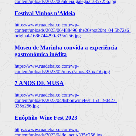
content/uploads/2023/06/aldeia-galega2-335x256.jpg
Festival Vinhos n’Aldeia
https://www.ruadebaixo.com/wp-
content/uploads/2023/06/488496-the20spot20pt_04-5b72a6-
original-1686744290-335x256.jpg
Museu de Marinha convida a experiência
gastronómica inédita
https://www.ruadebaixo.com/wp-
content/uploads/2023/05/musa7anos-335x256.jpg
7 ANOS DE MUSA
https://www.ruadebaixo.com/wp-
content/uploads/2023/04/lisbonwinefest-153-190427-
335x256.jpg
Enóphilo Wine Fest 2023
https://www.ruadebaixo.com/wp-
content/uploads/2023/04/le_petit-335x256.jpg