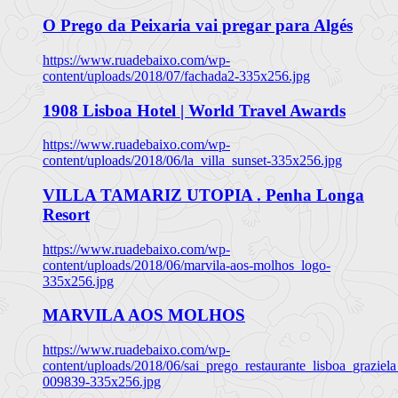
O Prego da Peixaria vai pregar para Algés
https://www.ruadebaixo.com/wp-
content/uploads/2018/07/fachada2-335x256.jpg
1908 Lisboa Hotel | World Travel Awards
https://www.ruadebaixo.com/wp-
content/uploads/2018/06/la_villa_sunset-335x256.jpg
VILLA TAMARIZ UTOPIA . Penha Longa
Resort
https://www.ruadebaixo.com/wp-
content/uploads/2018/06/marvila-aos-molhos_logo-
335x256.jpg
MARVILA AOS MOLHOS
https://www.ruadebaixo.com/wp-
content/uploads/2018/06/sai_prego_restaurante_lisboa_graziela
009839-335x256.jpg