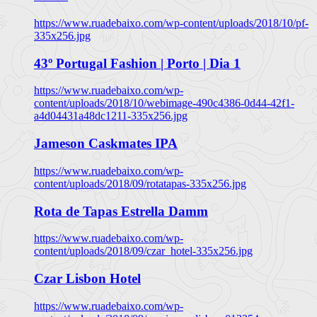
https://www.ruadebaixo.com/wp-content/uploads/2018/10/pf-
335x256.jpg
43º Portugal Fashion | Porto | Dia 1
https://www.ruadebaixo.com/wp-
content/uploads/2018/10/webimage-490c4386-0d44-42f1-
a4d04431a48dc1211-335x256.jpg
Jameson Caskmates IPA
https://www.ruadebaixo.com/wp-
content/uploads/2018/09/rotatapas-335x256.jpg
Rota de Tapas Estrella Damm
https://www.ruadebaixo.com/wp-
content/uploads/2018/09/czar_hotel-335x256.jpg
Czar Lisbon Hotel
https://www.ruadebaixo.com/wp-