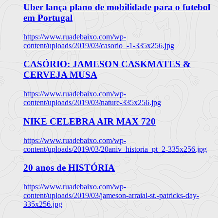
Uber lança plano de mobilidade para o futebol
em Portugal
https://www.ruadebaixo.com/wp-
content/uploads/2019/03/casorio_-1-335x256.jpg
CASÓRIO: JAMESON CASKMATES &
CERVEJA MUSA
https://www.ruadebaixo.com/wp-
content/uploads/2019/03/nature-335x256.jpg
NIKE CELEBRA AIR MAX 720
https://www.ruadebaixo.com/wp-
content/uploads/2019/03/20aniv_historia_pt_2-335x256.jpg
20 anos de HISTÓRIA
https://www.ruadebaixo.com/wp-
content/uploads/2019/03/jameson-arraial-st.-patricks-day-
335x256.jpg