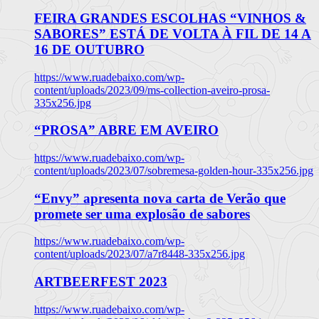
FEIRA GRANDES ESCOLHAS “VINHOS &
SABORES” ESTÁ DE VOLTA À FIL DE 14 A
16 DE OUTUBRO
https://www.ruadebaixo.com/wp-
content/uploads/2023/09/ms-collection-aveiro-prosa-
335x256.jpg
“PROSA” ABRE EM AVEIRO
https://www.ruadebaixo.com/wp-
content/uploads/2023/07/sobremesa-golden-hour-335x256.jpg
“Envy” apresenta nova carta de Verão que
promete ser uma explosão de sabores
https://www.ruadebaixo.com/wp-
content/uploads/2023/07/a7r8448-335x256.jpg
ARTBEERFEST 2023
https://www.ruadebaixo.com/wp-