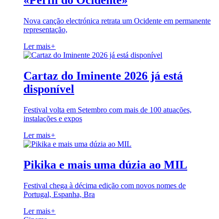
«Perfil do Ocidente»
Nova canção electrónica retrata um Ocidente em permanente
representação,
Ler mais
+
Cartaz do Iminente 2026 já está
disponível
Festival volta em Setembro com mais de 100 atuações,
instalações e expos
Ler mais
+
Pikika e mais uma dúzia ao MIL
Festival chega à décima edição com novos nomes de
Portugal, Espanha, Bra
Ler mais
+