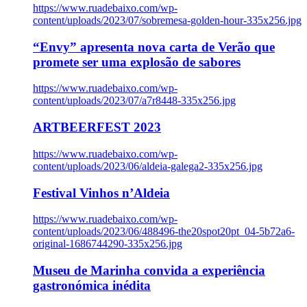
https://www.ruadebaixo.com/wp-
content/uploads/2023/07/sobremesa-golden-hour-335x256.jpg
“Envy” apresenta nova carta de Verão que
promete ser uma explosão de sabores
https://www.ruadebaixo.com/wp-
content/uploads/2023/07/a7r8448-335x256.jpg
ARTBEERFEST 2023
https://www.ruadebaixo.com/wp-
content/uploads/2023/06/aldeia-galega2-335x256.jpg
Festival Vinhos n’Aldeia
https://www.ruadebaixo.com/wp-
content/uploads/2023/06/488496-the20spot20pt_04-5b72a6-
original-1686744290-335x256.jpg
Museu de Marinha convida a experiência
gastronómica inédita