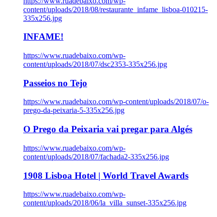
https://www.ruadebaixo.com/wp-
content/uploads/2018/08/restaurante_infame_lisboa-010215-
335x256.jpg
INFAME!
https://www.ruadebaixo.com/wp-
content/uploads/2018/07/dsc2353-335x256.jpg
Passeios no Tejo
https://www.ruadebaixo.com/wp-content/uploads/2018/07/o-
prego-da-peixaria-5-335x256.jpg
O Prego da Peixaria vai pregar para Algés
https://www.ruadebaixo.com/wp-
content/uploads/2018/07/fachada2-335x256.jpg
1908 Lisboa Hotel | World Travel Awards
https://www.ruadebaixo.com/wp-
content/uploads/2018/06/la_villa_sunset-335x256.jpg