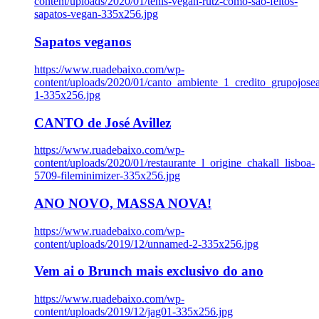
content/uploads/2020/01/tenis-vegan-rutz-como-sao-feitos-
sapatos-vegan-335x256.jpg
Sapatos veganos
https://www.ruadebaixo.com/wp-
content/uploads/2020/01/canto_ambiente_1_credito_grupojosea
1-335x256.jpg
CANTO de José Avillez
https://www.ruadebaixo.com/wp-
content/uploads/2020/01/restaurante_l_origine_chakall_lisboa-
5709-fileminimizer-335x256.jpg
ANO NOVO, MASSA NOVA!
https://www.ruadebaixo.com/wp-
content/uploads/2019/12/unnamed-2-335x256.jpg
Vem ai o Brunch mais exclusivo do ano
https://www.ruadebaixo.com/wp-
content/uploads/2019/12/jag01-335x256.jpg