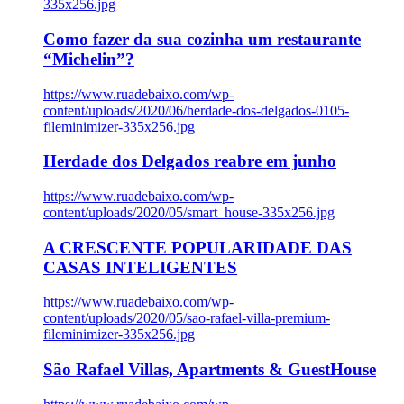
335x256.jpg
Como fazer da sua cozinha um restaurante
“Michelin”?
https://www.ruadebaixo.com/wp-
content/uploads/2020/06/herdade-dos-delgados-0105-
fileminimizer-335x256.jpg
Herdade dos Delgados reabre em junho
https://www.ruadebaixo.com/wp-
content/uploads/2020/05/smart_house-335x256.jpg
A CRESCENTE POPULARIDADE DAS
CASAS INTELIGENTES
https://www.ruadebaixo.com/wp-
content/uploads/2020/05/sao-rafael-villa-premium-
fileminimizer-335x256.jpg
São Rafael Villas, Apartments & GuestHouse