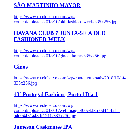
SÃO MARTINHO MAYOR
https://www.ruadebaixo.com/wp-
content/uploads/2018/10/old_fashion_week-335x256.jpg
HAVANA CLUB 7 JUNTA-SE À OLD
FASHIONED WEEK
https://www.ruadebaixo.com/wp-
content/uploads/2018/10/ginos_home-335x256.jpg
Ginos
https://www.ruadebaixo.com/wp-content/uploads/2018/10/pf-
335x256.jpg
43º Portugal Fashion | Porto | Dia 1
https://www.ruadebaixo.com/wp-
content/uploads/2018/10/webimage-490c4386-0d44-42f1-
a4d04431a48dc1211-335x256.jpg
Jameson Caskmates IPA