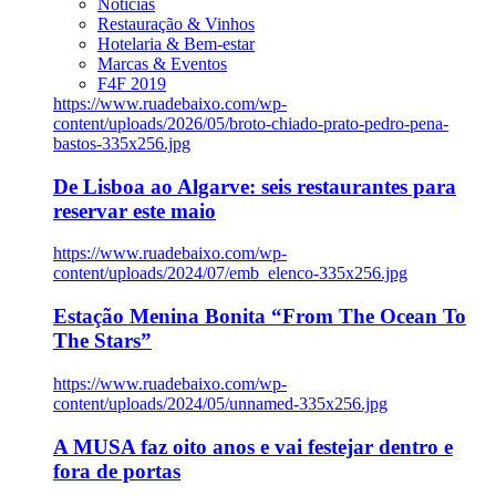
Notícias
Restauração & Vinhos
Hotelaria & Bem-estar
Marcas & Eventos
F4F 2019
https://www.ruadebaixo.com/wp-
content/uploads/2026/05/broto-chiado-prato-pedro-pena-
bastos-335x256.jpg
De Lisboa ao Algarve: seis restaurantes para
reservar este maio
https://www.ruadebaixo.com/wp-
content/uploads/2024/07/emb_elenco-335x256.jpg
Estação Menina Bonita “From The Ocean To
The Stars”
https://www.ruadebaixo.com/wp-
content/uploads/2024/05/unnamed-335x256.jpg
A MUSA faz oito anos e vai festejar dentro e
fora de portas