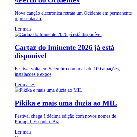
«Perfil do Ocidente»
Nova canção electrónica retrata um Ocidente em permanente
representação,
Ler mais
+
Cartaz do Iminente 2026 já está
disponível
Festival volta em Setembro com mais de 100 atuações,
instalações e expos
Ler mais
+
Pikika e mais uma dúzia ao MIL
Festival chega à décima edição com novos nomes de
Portugal, Espanha, Bra
Ler mais
+