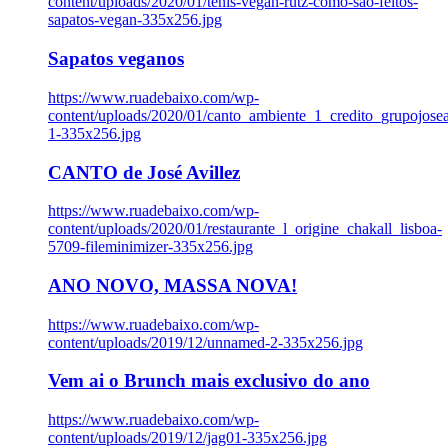
content/uploads/2020/01/tenis-vegan-rutz-como-sao-feitos-
sapatos-vegan-335x256.jpg
Sapatos veganos
https://www.ruadebaixo.com/wp-
content/uploads/2020/01/canto_ambiente_1_credito_grupojosea
1-335x256.jpg
CANTO de José Avillez
https://www.ruadebaixo.com/wp-
content/uploads/2020/01/restaurante_l_origine_chakall_lisboa-
5709-fileminimizer-335x256.jpg
ANO NOVO, MASSA NOVA!
https://www.ruadebaixo.com/wp-
content/uploads/2019/12/unnamed-2-335x256.jpg
Vem ai o Brunch mais exclusivo do ano
https://www.ruadebaixo.com/wp-
content/uploads/2019/12/jag01-335x256.jpg