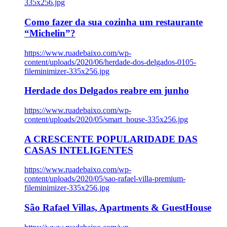
335x256.jpg
Como fazer da sua cozinha um restaurante
“Michelin”?
https://www.ruadebaixo.com/wp-
content/uploads/2020/06/herdade-dos-delgados-0105-
fileminimizer-335x256.jpg
Herdade dos Delgados reabre em junho
https://www.ruadebaixo.com/wp-
content/uploads/2020/05/smart_house-335x256.jpg
A CRESCENTE POPULARIDADE DAS
CASAS INTELIGENTES
https://www.ruadebaixo.com/wp-
content/uploads/2020/05/sao-rafael-villa-premium-
fileminimizer-335x256.jpg
São Rafael Villas, Apartments & GuestHouse