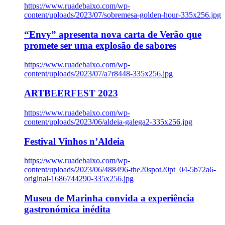
https://www.ruadebaixo.com/wp-
content/uploads/2023/07/sobremesa-golden-hour-335x256.jpg
“Envy” apresenta nova carta de Verão que
promete ser uma explosão de sabores
https://www.ruadebaixo.com/wp-
content/uploads/2023/07/a7r8448-335x256.jpg
ARTBEERFEST 2023
https://www.ruadebaixo.com/wp-
content/uploads/2023/06/aldeia-galega2-335x256.jpg
Festival Vinhos n’Aldeia
https://www.ruadebaixo.com/wp-
content/uploads/2023/06/488496-the20spot20pt_04-5b72a6-
original-1686744290-335x256.jpg
Museu de Marinha convida a experiência
gastronómica inédita