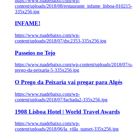
https://www.ruadebaixo.com/wp-
content/uploads/2018/08/restaurante_infame_lisboa-010215-
335x256.jpg
INFAME!
https://www.ruadebaixo.com/wp-
content/uploads/2018/07/dsc2353-335x256.jpg
Passeios no Tejo
https://www.ruadebaixo.com/wp-content/uploads/2018/07/o-
prego-da-peixaria-5-335x256.jpg
O Prego da Peixaria vai pregar para Algés
https://www.ruadebaixo.com/wp-
content/uploads/2018/07/fachada2-335x256.jpg
1908 Lisboa Hotel | World Travel Awards
https://www.ruadebaixo.com/wp-
content/uploads/2018/06/la_villa_sunset-335x256.jpg