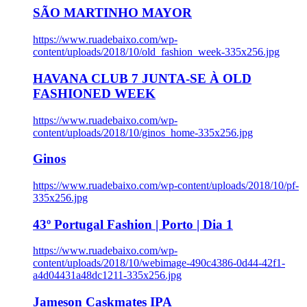
SÃO MARTINHO MAYOR
https://www.ruadebaixo.com/wp-
content/uploads/2018/10/old_fashion_week-335x256.jpg
HAVANA CLUB 7 JUNTA-SE À OLD
FASHIONED WEEK
https://www.ruadebaixo.com/wp-
content/uploads/2018/10/ginos_home-335x256.jpg
Ginos
https://www.ruadebaixo.com/wp-content/uploads/2018/10/pf-
335x256.jpg
43º Portugal Fashion | Porto | Dia 1
https://www.ruadebaixo.com/wp-
content/uploads/2018/10/webimage-490c4386-0d44-42f1-
a4d04431a48dc1211-335x256.jpg
Jameson Caskmates IPA