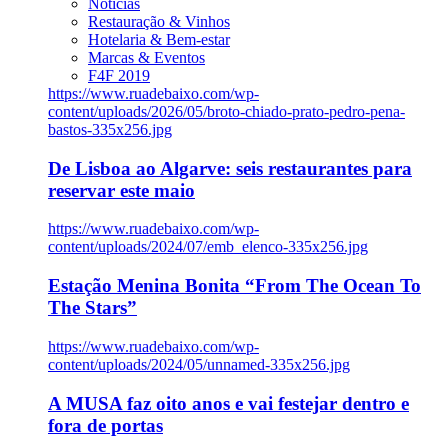
Notícias
Restauração & Vinhos
Hotelaria & Bem-estar
Marcas & Eventos
F4F 2019
https://www.ruadebaixo.com/wp-
content/uploads/2026/05/broto-chiado-prato-pedro-pena-
bastos-335x256.jpg
De Lisboa ao Algarve: seis restaurantes para
reservar este maio
https://www.ruadebaixo.com/wp-
content/uploads/2024/07/emb_elenco-335x256.jpg
Estação Menina Bonita “From The Ocean To
The Stars”
https://www.ruadebaixo.com/wp-
content/uploads/2024/05/unnamed-335x256.jpg
A MUSA faz oito anos e vai festejar dentro e
fora de portas