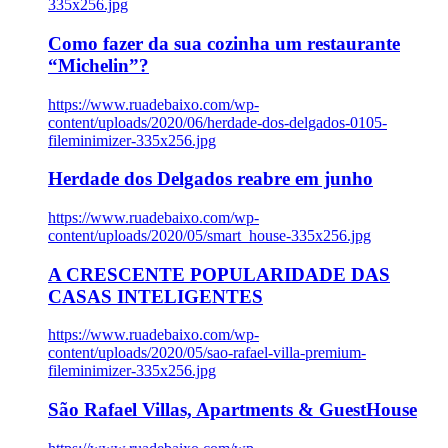
335x256.jpg
Como fazer da sua cozinha um restaurante
“Michelin”?
https://www.ruadebaixo.com/wp-
content/uploads/2020/06/herdade-dos-delgados-0105-
fileminimizer-335x256.jpg
Herdade dos Delgados reabre em junho
https://www.ruadebaixo.com/wp-
content/uploads/2020/05/smart_house-335x256.jpg
A CRESCENTE POPULARIDADE DAS
CASAS INTELIGENTES
https://www.ruadebaixo.com/wp-
content/uploads/2020/05/sao-rafael-villa-premium-
fileminimizer-335x256.jpg
São Rafael Villas, Apartments & GuestHouse