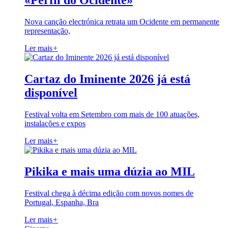
«Perfil do Ocidente»
Nova canção electrónica retrata um Ocidente em permanente
representação,
Ler mais
+
Cartaz do Iminente 2026 já está
disponível
Festival volta em Setembro com mais de 100 atuações,
instalações e expos
Ler mais
+
Pikika e mais uma dúzia ao MIL
Festival chega à décima edição com novos nomes de
Portugal, Espanha, Bra
Ler mais
+