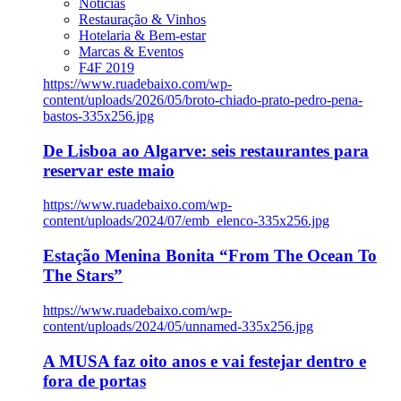
Notícias
Restauração & Vinhos
Hotelaria & Bem-estar
Marcas & Eventos
F4F 2019
https://www.ruadebaixo.com/wp-
content/uploads/2026/05/broto-chiado-prato-pedro-pena-
bastos-335x256.jpg
De Lisboa ao Algarve: seis restaurantes para
reservar este maio
https://www.ruadebaixo.com/wp-
content/uploads/2024/07/emb_elenco-335x256.jpg
Estação Menina Bonita “From The Ocean To
The Stars”
https://www.ruadebaixo.com/wp-
content/uploads/2024/05/unnamed-335x256.jpg
A MUSA faz oito anos e vai festejar dentro e
fora de portas