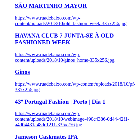
SÃO MARTINHO MAYOR
https://www.ruadebaixo.com/wp-
content/uploads/2018/10/old_fashion_week-335x256.jpg
HAVANA CLUB 7 JUNTA-SE À OLD
FASHIONED WEEK
https://www.ruadebaixo.com/wp-
content/uploads/2018/10/ginos_home-335x256.jpg
Ginos
https://www.ruadebaixo.com/wp-content/uploads/2018/10/pf-
335x256.jpg
43º Portugal Fashion | Porto | Dia 1
https://www.ruadebaixo.com/wp-
content/uploads/2018/10/webimage-490c4386-0d44-42f1-
a4d04431a48dc1211-335x256.jpg
Jameson Caskmates IPA