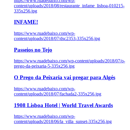
https://www.ruadebaixo.com/wp-
content/uploads/2018/08/restaurante_infame_lisboa-010215-
335x256.jpg
INFAME!
https://www.ruadebaixo.com/wp-
content/uploads/2018/07/dsc2353-335x256.jpg
Passeios no Tejo
https://www.ruadebaixo.com/wp-content/uploads/2018/07/o-
prego-da-peixaria-5-335x256.jpg
O Prego da Peixaria vai pregar para Algés
https://www.ruadebaixo.com/wp-
content/uploads/2018/07/fachada2-335x256.jpg
1908 Lisboa Hotel | World Travel Awards
https://www.ruadebaixo.com/wp-
content/uploads/2018/06/la_villa_sunset-335x256.jpg