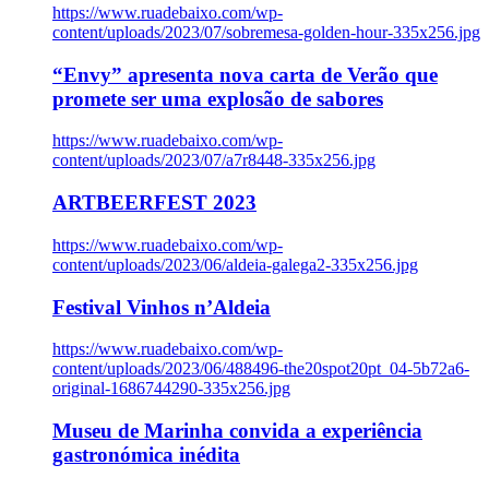
https://www.ruadebaixo.com/wp-
content/uploads/2023/07/sobremesa-golden-hour-335x256.jpg
“Envy” apresenta nova carta de Verão que
promete ser uma explosão de sabores
https://www.ruadebaixo.com/wp-
content/uploads/2023/07/a7r8448-335x256.jpg
ARTBEERFEST 2023
https://www.ruadebaixo.com/wp-
content/uploads/2023/06/aldeia-galega2-335x256.jpg
Festival Vinhos n’Aldeia
https://www.ruadebaixo.com/wp-
content/uploads/2023/06/488496-the20spot20pt_04-5b72a6-
original-1686744290-335x256.jpg
Museu de Marinha convida a experiência
gastronómica inédita