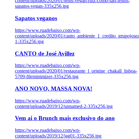
content/uploads/2020/01/tenis-vegan-rutz-como-sao-feitos-
sapatos-vegan-335x256.jpg
Sapatos veganos
https://www.ruadebaixo.com/wp-
content/uploads/2020/01/canto_ambiente_1_credito_grupojosea
1-335x256.jpg
CANTO de José Avillez
https://www.ruadebaixo.com/wp-
content/uploads/2020/01/restaurante_l_origine_chakall_lisboa-
5709-fileminimizer-335x256.jpg
ANO NOVO, MASSA NOVA!
https://www.ruadebaixo.com/wp-
content/uploads/2019/12/unnamed-2-335x256.jpg
Vem ai o Brunch mais exclusivo do ano
https://www.ruadebaixo.com/wp-
content/uploads/2019/12/jag01-335x256.jpg