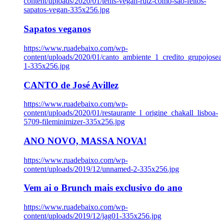
content/uploads/2020/01/tenis-vegan-rutz-como-sao-feitos-
sapatos-vegan-335x256.jpg
Sapatos veganos
https://www.ruadebaixo.com/wp-
content/uploads/2020/01/canto_ambiente_1_credito_grupojosea
1-335x256.jpg
CANTO de José Avillez
https://www.ruadebaixo.com/wp-
content/uploads/2020/01/restaurante_l_origine_chakall_lisboa-
5709-fileminimizer-335x256.jpg
ANO NOVO, MASSA NOVA!
https://www.ruadebaixo.com/wp-
content/uploads/2019/12/unnamed-2-335x256.jpg
Vem ai o Brunch mais exclusivo do ano
https://www.ruadebaixo.com/wp-
content/uploads/2019/12/jag01-335x256.jpg