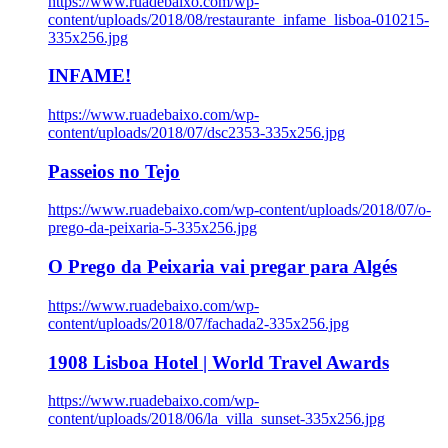
https://www.ruadebaixo.com/wp-
content/uploads/2018/08/restaurante_infame_lisboa-010215-
335x256.jpg
INFAME!
https://www.ruadebaixo.com/wp-
content/uploads/2018/07/dsc2353-335x256.jpg
Passeios no Tejo
https://www.ruadebaixo.com/wp-content/uploads/2018/07/o-
prego-da-peixaria-5-335x256.jpg
O Prego da Peixaria vai pregar para Algés
https://www.ruadebaixo.com/wp-
content/uploads/2018/07/fachada2-335x256.jpg
1908 Lisboa Hotel | World Travel Awards
https://www.ruadebaixo.com/wp-
content/uploads/2018/06/la_villa_sunset-335x256.jpg