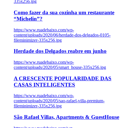
335x256.jpg
Como fazer da sua cozinha um restaurante
“Michelin”?
https://www.ruadebaixo.com/wp-
content/uploads/2020/06/herdade-dos-delgados-0105-
fileminimizer-335x256.jpg
Herdade dos Delgados reabre em junho
https://www.ruadebaixo.com/wp-
content/uploads/2020/05/smart_house-335x256.jpg
A CRESCENTE POPULARIDADE DAS
CASAS INTELIGENTES
https://www.ruadebaixo.com/wp-
content/uploads/2020/05/sao-rafael-villa-premium-
fileminimizer-335x256.jpg
São Rafael Villas, Apartments & GuestHouse