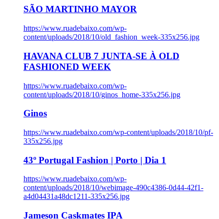
SÃO MARTINHO MAYOR
https://www.ruadebaixo.com/wp-
content/uploads/2018/10/old_fashion_week-335x256.jpg
HAVANA CLUB 7 JUNTA-SE À OLD
FASHIONED WEEK
https://www.ruadebaixo.com/wp-
content/uploads/2018/10/ginos_home-335x256.jpg
Ginos
https://www.ruadebaixo.com/wp-content/uploads/2018/10/pf-
335x256.jpg
43º Portugal Fashion | Porto | Dia 1
https://www.ruadebaixo.com/wp-
content/uploads/2018/10/webimage-490c4386-0d44-42f1-
a4d04431a48dc1211-335x256.jpg
Jameson Caskmates IPA