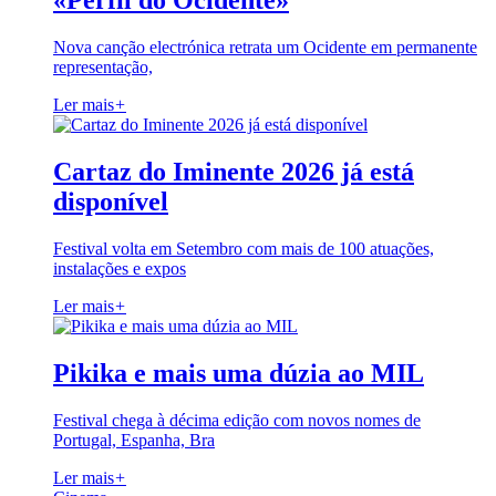
«Perfil do Ocidente»
Nova canção electrónica retrata um Ocidente em permanente
representação,
Ler mais
+
Cartaz do Iminente 2026 já está
disponível
Festival volta em Setembro com mais de 100 atuações,
instalações e expos
Ler mais
+
Pikika e mais uma dúzia ao MIL
Festival chega à décima edição com novos nomes de
Portugal, Espanha, Bra
Ler mais
+