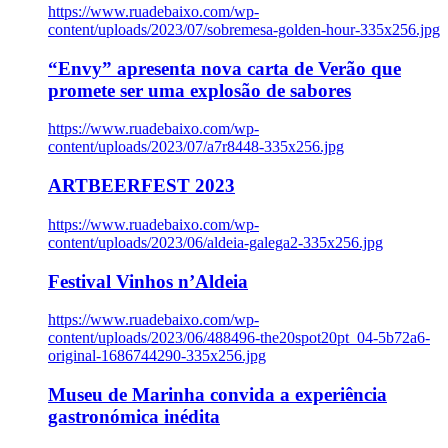
https://www.ruadebaixo.com/wp-
content/uploads/2023/07/sobremesa-golden-hour-335x256.jpg
“Envy” apresenta nova carta de Verão que
promete ser uma explosão de sabores
https://www.ruadebaixo.com/wp-
content/uploads/2023/07/a7r8448-335x256.jpg
ARTBEERFEST 2023
https://www.ruadebaixo.com/wp-
content/uploads/2023/06/aldeia-galega2-335x256.jpg
Festival Vinhos n’Aldeia
https://www.ruadebaixo.com/wp-
content/uploads/2023/06/488496-the20spot20pt_04-5b72a6-
original-1686744290-335x256.jpg
Museu de Marinha convida a experiência
gastronómica inédita