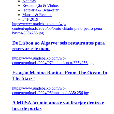
Notícias
Restauração & Vinhos
Hotelaria & Bem-estar
Marcas & Eventos
F4F 2019
https://www.ruadebaixo.com/wp-
content/uploads/2026/05/broto-chiado-prato-pedro-pena-
bastos-335x256.jpg
De Lisboa ao Algarve: seis restaurantes para
reservar este maio
https://www.ruadebaixo.com/wp-
content/uploads/2024/07/emb_elenco-335x256.jpg
Estação Menina Bonita “From The Ocean To
The Stars”
https://www.ruadebaixo.com/wp-
content/uploads/2024/05/unnamed-335x256.jpg
A MUSA faz oito anos e vai festejar dentro e
fora de portas