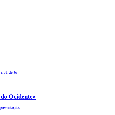
 a 31 de Ju
 do Ocidente»
presentação,