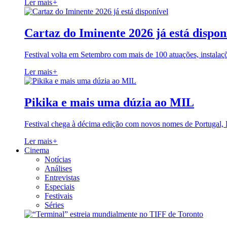
Ler mais
+
Cartaz do Iminente 2026 já está dispon
Festival volta em Setembro com mais de 100 atuações, instalaç
Ler mais
+
Pikika e mais uma dúzia ao MIL
Festival chega à décima edição com novos nomes de Portugal,
Ler mais
+
Cinema
Notícias
Análises
Entrevistas
Especiais
Festivais
Séries