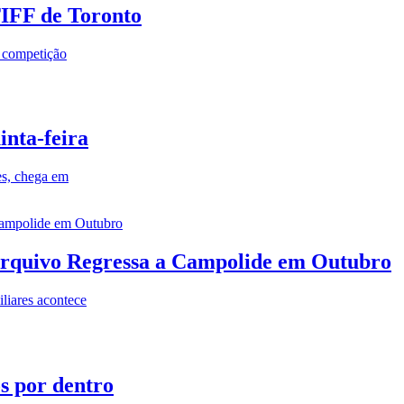
TIFF de Toronto
a competição
inta-feira
es, chega em
rquivo Regressa a Campolide em Outubro
iares acontece
os por dentro