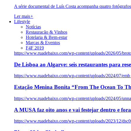
A série documental de Luís Costa acompanha quatro fotógrafo
Ler mais
+
Lifestyle
Notícias
Restauração & Vinhos
Hotelaria & Bem-estar
Marcas & Eventos
F4F 2019
https://www.ruadebaixo.com/wp-content/uploads/2026/05/brot
De Lisboa ao Algarve: seis restaurantes para res
https://www.ruadebaixo.com/wp-content/uploads/2024/07/emb
Estação Menina Bonita “From The Ocean To Th
https://www.ruadebaixo.com/wp-content/uploads/2024/05/un
A MUSA faz oito anos e vai festejar dentro e fora
https://www.ruadebaixo.com/wp-content/uploads/2023/12/dsc