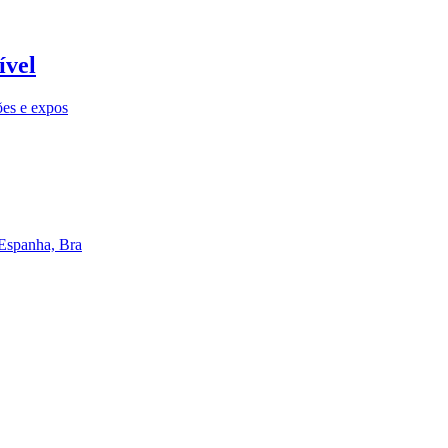
ível
ões e expos
 Espanha, Bra