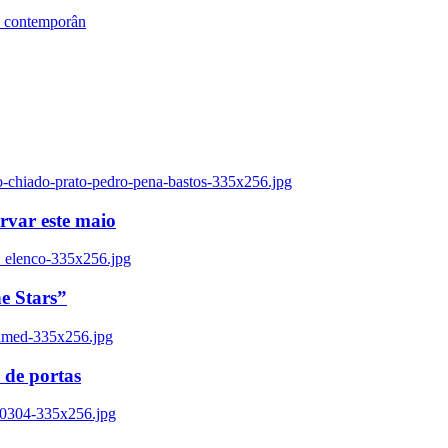
s contemporân
o-chiado-prato-pedro-pena-bastos-335x256.jpg
ervar este maio
_elenco-335x256.jpg
e Stars”
named-335x256.jpg
 de portas
00304-335x256.jpg