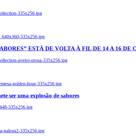
ollection-335x256.jpg
tl_640x360-335x256.jpg
BORES” ESTÁ DE VOLTA À FIL DE 14 A 16 DE
llection-aveiro-prosa-335x256.jpg
remesa-golden-hour-335x256.jpg
ete ser uma explosão de sabores
8448-335x256.jpg
ia-galega2-335x256.jpg