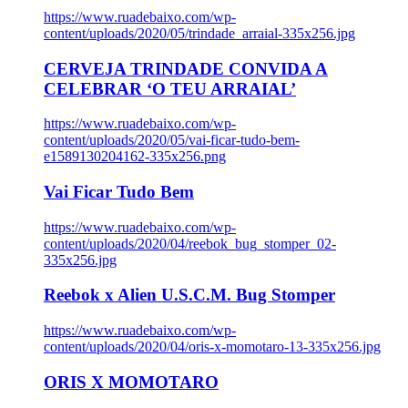
https://www.ruadebaixo.com/wp-
content/uploads/2020/05/trindade_arraial-335x256.jpg
CERVEJA TRINDADE CONVIDA A
CELEBRAR ‘O TEU ARRAIAL’
https://www.ruadebaixo.com/wp-
content/uploads/2020/05/vai-ficar-tudo-bem-
e1589130204162-335x256.png
Vai Ficar Tudo Bem
https://www.ruadebaixo.com/wp-
content/uploads/2020/04/reebok_bug_stomper_02-
335x256.jpg
Reebok x Alien U.S.C.M. Bug Stomper
https://www.ruadebaixo.com/wp-
content/uploads/2020/04/oris-x-momotaro-13-335x256.jpg
ORIS X MOMOTARO