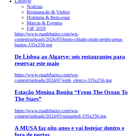
Lifestyle
Notícias
Restauração & Vinhos
Hotelaria & Bem-estar
Marcas & Eventos
F4F 2019
https://www.ruadebaixo.com/wp-
content/uploads/2026/05/broto-chiado-prato-pedro-pena-
bastos-335x256.jpg
De Lisboa ao Algarve: seis restaurantes para
reservar este maio
https://www.ruadebaixo.com/wp-
content/uploads/2024/07/emb_elenco-335x256.jpg
Estação Menina Bonita “From The Ocean To
The Stars”
https://www.ruadebaixo.com/wp-
content/uploads/2024/05/unnamed-335x256.jpg
A MUSA faz oito anos e vai festejar dentro e
fora de portas