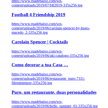
https://www.ruadebaixo.com/wp-
content/uploads/2019/07/f4f2019-335x256.jpg
Football 4 Friendship 2019
https://www.ruadebaixo.com/wp-
content/uploads/2019/06/carolain-spencer-by-hugo-
macedo_2-335x256.jpg
Carolain Spencer | Cocktails
https://www.ruadebaixo.com/wp-
content/uploads/2019/06/aki-catalogo-335x256.jpg
Como decorar a tua Casa …
https://www.ruadebaixo.com/wp-
content/uploads/2019/06/restaurante_puro-7311-
fileminimizer-335x256.jpg
Puro, um restaurante, duas personalidades
https://www.ruadebaixo.com/wp-
content/uploads/2019/06/hello_summer_01-335x256.jpg