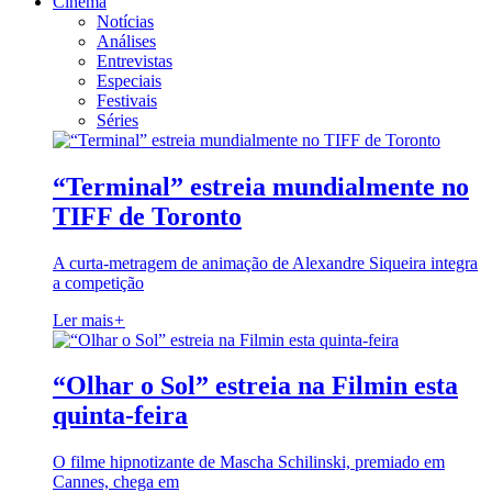
Cinema
Notícias
Análises
Entrevistas
Especiais
Festivais
Séries
“Terminal” estreia mundialmente no
TIFF de Toronto
A curta-metragem de animação de Alexandre Siqueira integra
a competição
Ler mais
+
“Olhar o Sol” estreia na Filmin esta
quinta-feira
O filme hipnotizante de Mascha Schilinski, premiado em
Cannes, chega em