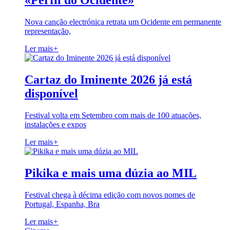
«Perfil do Ocidente»
Nova canção electrónica retrata um Ocidente em permanente
representação,
Ler mais
+
Cartaz do Iminente 2026 já está
disponível
Festival volta em Setembro com mais de 100 atuações,
instalações e expos
Ler mais
+
Pikika e mais uma dúzia ao MIL
Festival chega à décima edição com novos nomes de
Portugal, Espanha, Bra
Ler mais
+