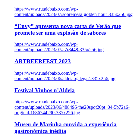
https://www.ruadebaixo.com/wp-
content/uploads/2023/07/sobremesa-golden-hour-335x256.jpg
“Envy” apresenta nova carta de Verão que
promete ser uma explosão de sabores
https://www.ruadebaixo.com/wp-
content/uploads/2023/07/a7r8448-335x256.jpg
ARTBEERFEST 2023
https://www.ruadebaixo.com/wp-
content/uploads/2023/06/aldeia-galega2-335x256.jpg
Festival Vinhos n’Aldeia
https://www.ruadebaixo.com/wp-
content/uploads/2023/06/488496-the20spot20pt_04-5b72a6-
original-1686744290-335x256.jpg
Museu de Marinha convida a experiência
gastronómica inédita