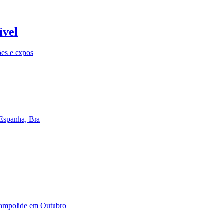
ível
ões e expos
 Espanha, Bra