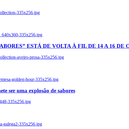
ollection-335x256.jpg
tl_640x360-335x256.jpg
BORES” ESTÁ DE VOLTA À FIL DE 14 A 16 DE
llection-aveiro-prosa-335x256.jpg
remesa-golden-hour-335x256.jpg
ete ser uma explosão de sabores
8448-335x256.jpg
ia-galega2-335x256.jpg