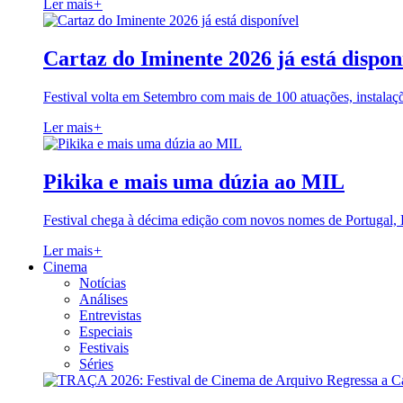
Ler mais
+
Cartaz do Iminente 2026 já está dispon
Festival volta em Setembro com mais de 100 atuações, instalaç
Ler mais
+
Pikika e mais uma dúzia ao MIL
Festival chega à décima edição com novos nomes de Portugal,
Ler mais
+
Cinema
Notícias
Análises
Entrevistas
Especiais
Festivais
Séries