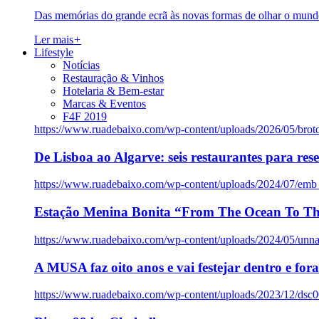
Das memórias do grande ecrã às novas formas de olhar o mundo
Ler mais
+
Lifestyle
Notícias
Restauração & Vinhos
Hotelaria & Bem-estar
Marcas & Eventos
F4F 2019
https://www.ruadebaixo.com/wp-content/uploads/2026/05/brot
De Lisboa ao Algarve: seis restaurantes para res
https://www.ruadebaixo.com/wp-content/uploads/2024/07/emb
Estação Menina Bonita “From The Ocean To Th
https://www.ruadebaixo.com/wp-content/uploads/2024/05/un
A MUSA faz oito anos e vai festejar dentro e fora
https://www.ruadebaixo.com/wp-content/uploads/2023/12/dsc