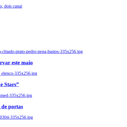
, dois canai
o-chiado-prato-pedro-pena-bastos-335x256.jpg
ervar este maio
_elenco-335x256.jpg
e Stars”
named-335x256.jpg
 de portas
00304-335x256.jpg