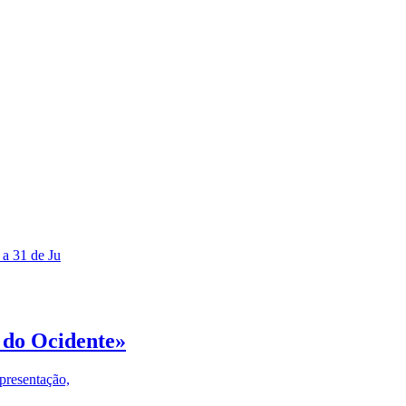
 a 31 de Ju
 do Ocidente»
presentação,