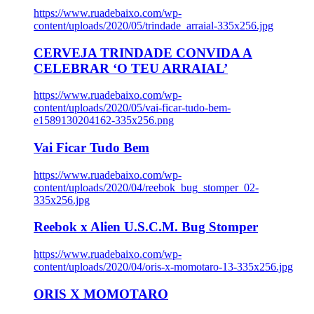
https://www.ruadebaixo.com/wp-
content/uploads/2020/05/trindade_arraial-335x256.jpg
CERVEJA TRINDADE CONVIDA A
CELEBRAR ‘O TEU ARRAIAL’
https://www.ruadebaixo.com/wp-
content/uploads/2020/05/vai-ficar-tudo-bem-
e1589130204162-335x256.png
Vai Ficar Tudo Bem
https://www.ruadebaixo.com/wp-
content/uploads/2020/04/reebok_bug_stomper_02-
335x256.jpg
Reebok x Alien U.S.C.M. Bug Stomper
https://www.ruadebaixo.com/wp-
content/uploads/2020/04/oris-x-momotaro-13-335x256.jpg
ORIS X MOMOTARO