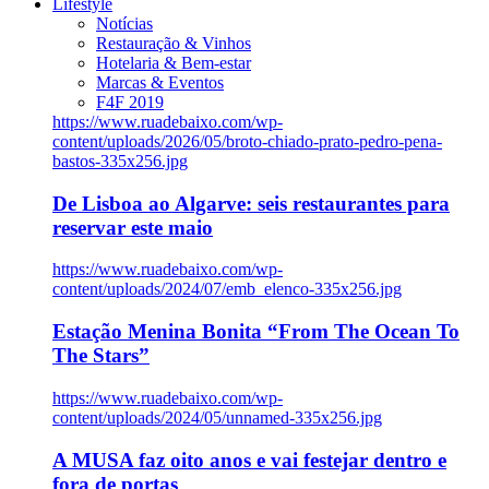
Lifestyle
Notícias
Restauração & Vinhos
Hotelaria & Bem-estar
Marcas & Eventos
F4F 2019
https://www.ruadebaixo.com/wp-
content/uploads/2026/05/broto-chiado-prato-pedro-pena-
bastos-335x256.jpg
De Lisboa ao Algarve: seis restaurantes para
reservar este maio
https://www.ruadebaixo.com/wp-
content/uploads/2024/07/emb_elenco-335x256.jpg
Estação Menina Bonita “From The Ocean To
The Stars”
https://www.ruadebaixo.com/wp-
content/uploads/2024/05/unnamed-335x256.jpg
A MUSA faz oito anos e vai festejar dentro e
fora de portas