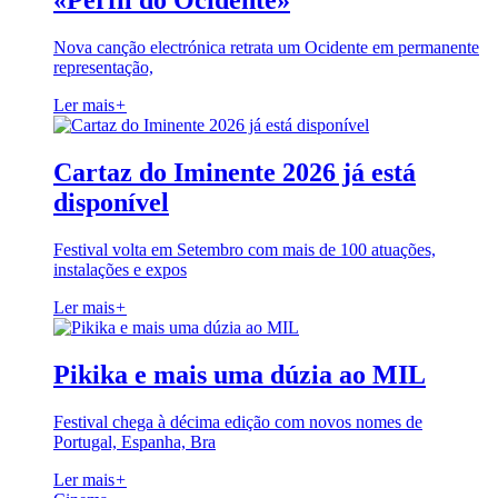
«Perfil do Ocidente»
Nova canção electrónica retrata um Ocidente em permanente
representação,
Ler mais
+
Cartaz do Iminente 2026 já está
disponível
Festival volta em Setembro com mais de 100 atuações,
instalações e expos
Ler mais
+
Pikika e mais uma dúzia ao MIL
Festival chega à décima edição com novos nomes de
Portugal, Espanha, Bra
Ler mais
+