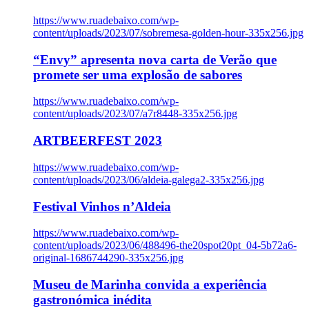
https://www.ruadebaixo.com/wp-
content/uploads/2023/07/sobremesa-golden-hour-335x256.jpg
“Envy” apresenta nova carta de Verão que
promete ser uma explosão de sabores
https://www.ruadebaixo.com/wp-
content/uploads/2023/07/a7r8448-335x256.jpg
ARTBEERFEST 2023
https://www.ruadebaixo.com/wp-
content/uploads/2023/06/aldeia-galega2-335x256.jpg
Festival Vinhos n’Aldeia
https://www.ruadebaixo.com/wp-
content/uploads/2023/06/488496-the20spot20pt_04-5b72a6-
original-1686744290-335x256.jpg
Museu de Marinha convida a experiência
gastronómica inédita