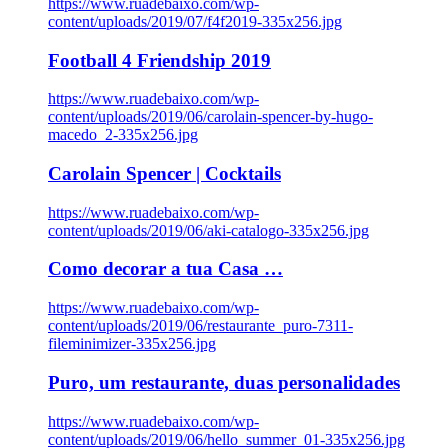
https://www.ruadebaixo.com/wp-
content/uploads/2019/07/f4f2019-335x256.jpg
Football 4 Friendship 2019
https://www.ruadebaixo.com/wp-
content/uploads/2019/06/carolain-spencer-by-hugo-
macedo_2-335x256.jpg
Carolain Spencer | Cocktails
https://www.ruadebaixo.com/wp-
content/uploads/2019/06/aki-catalogo-335x256.jpg
Como decorar a tua Casa …
https://www.ruadebaixo.com/wp-
content/uploads/2019/06/restaurante_puro-7311-
fileminimizer-335x256.jpg
Puro, um restaurante, duas personalidades
https://www.ruadebaixo.com/wp-
content/uploads/2019/06/hello_summer_01-335x256.jpg