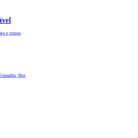
ível
ões e expos
 Espanha, Bra