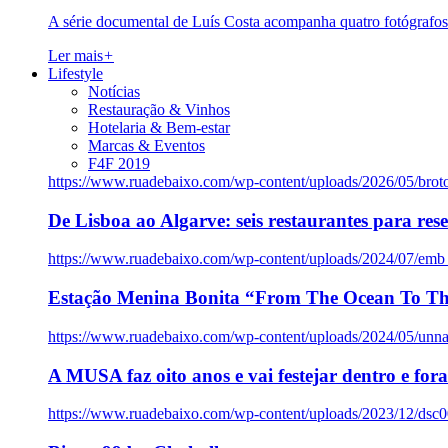
A série documental de Luís Costa acompanha quatro fotógrafo
Ler mais
+
Lifestyle
Notícias
Restauração & Vinhos
Hotelaria & Bem-estar
Marcas & Eventos
F4F 2019
https://www.ruadebaixo.com/wp-content/uploads/2026/05/brot
De Lisboa ao Algarve: seis restaurantes para res
https://www.ruadebaixo.com/wp-content/uploads/2024/07/emb
Estação Menina Bonita “From The Ocean To Th
https://www.ruadebaixo.com/wp-content/uploads/2024/05/un
A MUSA faz oito anos e vai festejar dentro e fora
https://www.ruadebaixo.com/wp-content/uploads/2023/12/dsc