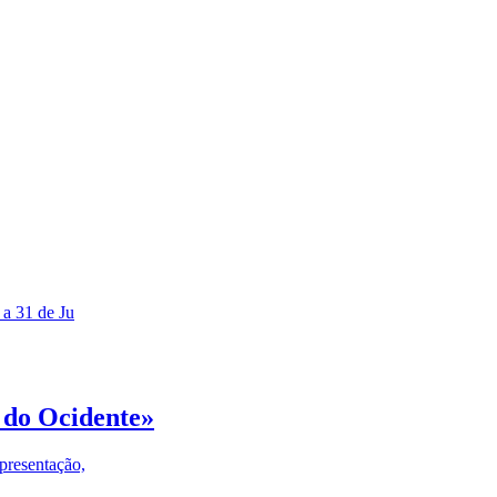
 a 31 de Ju
 do Ocidente»
presentação,