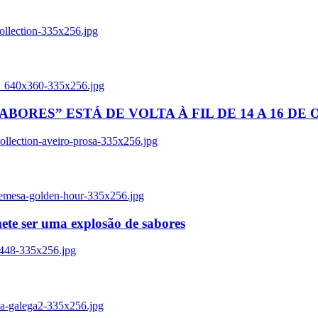
ollection-335x256.jpg
tl_640x360-335x256.jpg
BORES” ESTÁ DE VOLTA À FIL DE 14 A 16 DE
llection-aveiro-prosa-335x256.jpg
remesa-golden-hour-335x256.jpg
ete ser uma explosão de sabores
8448-335x256.jpg
ia-galega2-335x256.jpg