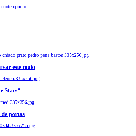
s contemporân
o-chiado-prato-pedro-pena-bastos-335x256.jpg
ervar este maio
_elenco-335x256.jpg
e Stars”
named-335x256.jpg
 de portas
00304-335x256.jpg