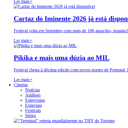
Ler mais
+
Cartaz do Iminente 2026 já está dispon
Festival volta em Setembro com mais de 100 atuações, instalaç
Ler mais
+
Pikika e mais uma dúzia ao MIL
Festival chega à décima edição com novos nomes de Portugal,
Ler mais
+
Cinema
Notícias
Análises
Entrevistas
Especiais
Festivais
Séries