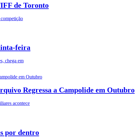
TIFF de Toronto
a competição
inta-feira
es, chega em
rquivo Regressa a Campolide em Outubro
iares acontece
os por dentro