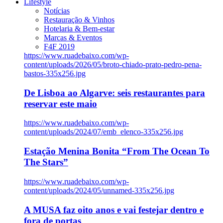
Lifestyle
Notícias
Restauração & Vinhos
Hotelaria & Bem-estar
Marcas & Eventos
F4F 2019
https://www.ruadebaixo.com/wp-
content/uploads/2026/05/broto-chiado-prato-pedro-pena-
bastos-335x256.jpg
De Lisboa ao Algarve: seis restaurantes para
reservar este maio
https://www.ruadebaixo.com/wp-
content/uploads/2024/07/emb_elenco-335x256.jpg
Estação Menina Bonita “From The Ocean To
The Stars”
https://www.ruadebaixo.com/wp-
content/uploads/2024/05/unnamed-335x256.jpg
A MUSA faz oito anos e vai festejar dentro e
fora de portas