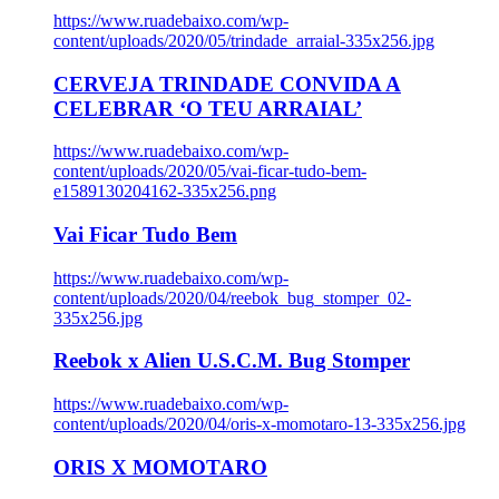
https://www.ruadebaixo.com/wp-
content/uploads/2020/05/trindade_arraial-335x256.jpg
CERVEJA TRINDADE CONVIDA A
CELEBRAR ‘O TEU ARRAIAL’
https://www.ruadebaixo.com/wp-
content/uploads/2020/05/vai-ficar-tudo-bem-
e1589130204162-335x256.png
Vai Ficar Tudo Bem
https://www.ruadebaixo.com/wp-
content/uploads/2020/04/reebok_bug_stomper_02-
335x256.jpg
Reebok x Alien U.S.C.M. Bug Stomper
https://www.ruadebaixo.com/wp-
content/uploads/2020/04/oris-x-momotaro-13-335x256.jpg
ORIS X MOMOTARO