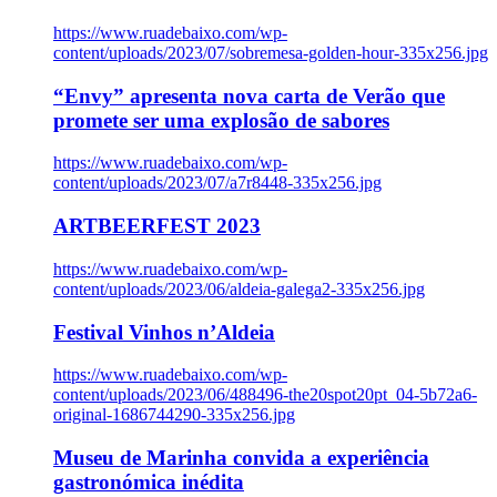
https://www.ruadebaixo.com/wp-
content/uploads/2023/07/sobremesa-golden-hour-335x256.jpg
“Envy” apresenta nova carta de Verão que
promete ser uma explosão de sabores
https://www.ruadebaixo.com/wp-
content/uploads/2023/07/a7r8448-335x256.jpg
ARTBEERFEST 2023
https://www.ruadebaixo.com/wp-
content/uploads/2023/06/aldeia-galega2-335x256.jpg
Festival Vinhos n’Aldeia
https://www.ruadebaixo.com/wp-
content/uploads/2023/06/488496-the20spot20pt_04-5b72a6-
original-1686744290-335x256.jpg
Museu de Marinha convida a experiência
gastronómica inédita