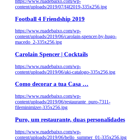
https://www.ruadebaixo.com/wp-
content/uploads/2019/07/f4f2019-335x256.jpg
Football 4 Friendship 2019
https://www.ruadebaixo.com/wp-
content/uploads/2019/06/carolain-spencer-by-hugo-
macedo_2-335x256.jpg
Carolain Spencer | Cocktails
https://www.ruadebaixo.com/wp-
content/uploads/2019/06/aki-catalogo-335x256.jpg
Como decorar a tua Casa …
https://www.ruadebaixo.com/wp-
content/uploads/2019/06/restaurante_puro-7311-
fileminimizer-335x256.jpg
Puro, um restaurante, duas personalidades
https://www.ruadebaixo.com/wp-
content/uploads/2019/06/hello_summer_01-335x256.jpg