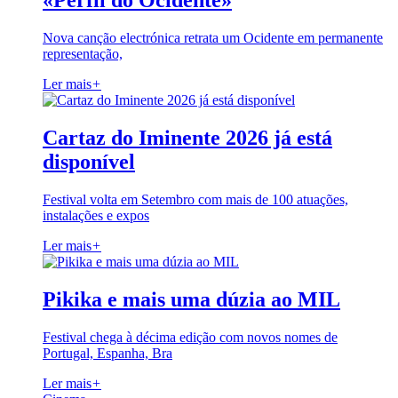
«Perfil do Ocidente»
Nova canção electrónica retrata um Ocidente em permanente
representação,
Ler mais
+
Cartaz do Iminente 2026 já está
disponível
Festival volta em Setembro com mais de 100 atuações,
instalações e expos
Ler mais
+
Pikika e mais uma dúzia ao MIL
Festival chega à décima edição com novos nomes de
Portugal, Espanha, Bra
Ler mais
+