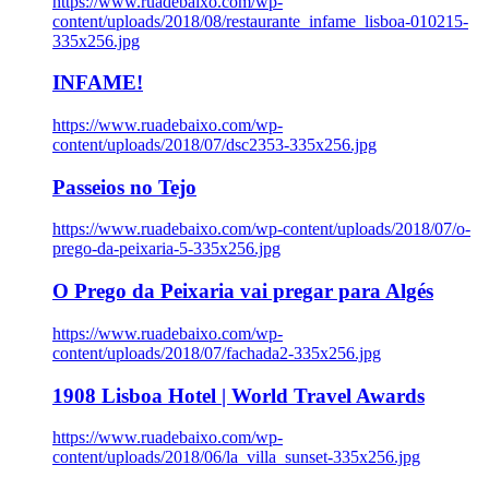
https://www.ruadebaixo.com/wp-
content/uploads/2018/08/restaurante_infame_lisboa-010215-
335x256.jpg
INFAME!
https://www.ruadebaixo.com/wp-
content/uploads/2018/07/dsc2353-335x256.jpg
Passeios no Tejo
https://www.ruadebaixo.com/wp-content/uploads/2018/07/o-
prego-da-peixaria-5-335x256.jpg
O Prego da Peixaria vai pregar para Algés
https://www.ruadebaixo.com/wp-
content/uploads/2018/07/fachada2-335x256.jpg
1908 Lisboa Hotel | World Travel Awards
https://www.ruadebaixo.com/wp-
content/uploads/2018/06/la_villa_sunset-335x256.jpg