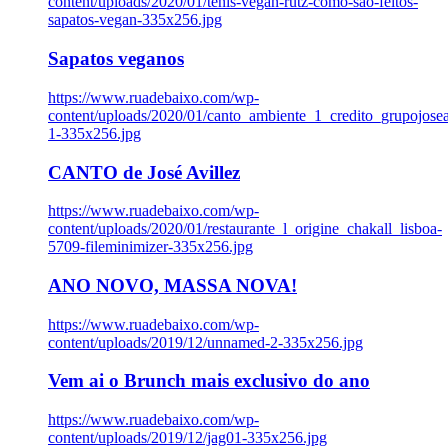
content/uploads/2020/01/tenis-vegan-rutz-como-sao-feitos-
sapatos-vegan-335x256.jpg
Sapatos veganos
https://www.ruadebaixo.com/wp-
content/uploads/2020/01/canto_ambiente_1_credito_grupojosea
1-335x256.jpg
CANTO de José Avillez
https://www.ruadebaixo.com/wp-
content/uploads/2020/01/restaurante_l_origine_chakall_lisboa-
5709-fileminimizer-335x256.jpg
ANO NOVO, MASSA NOVA!
https://www.ruadebaixo.com/wp-
content/uploads/2019/12/unnamed-2-335x256.jpg
Vem ai o Brunch mais exclusivo do ano
https://www.ruadebaixo.com/wp-
content/uploads/2019/12/jag01-335x256.jpg