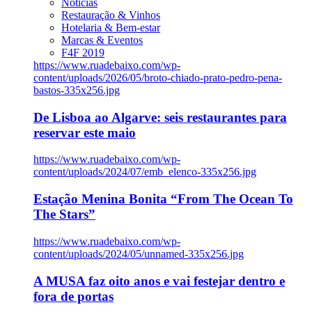
Notícias
Restauração & Vinhos
Hotelaria & Bem-estar
Marcas & Eventos
F4F 2019
https://www.ruadebaixo.com/wp-
content/uploads/2026/05/broto-chiado-prato-pedro-pena-
bastos-335x256.jpg
De Lisboa ao Algarve: seis restaurantes para
reservar este maio
https://www.ruadebaixo.com/wp-
content/uploads/2024/07/emb_elenco-335x256.jpg
Estação Menina Bonita “From The Ocean To
The Stars”
https://www.ruadebaixo.com/wp-
content/uploads/2024/05/unnamed-335x256.jpg
A MUSA faz oito anos e vai festejar dentro e
fora de portas