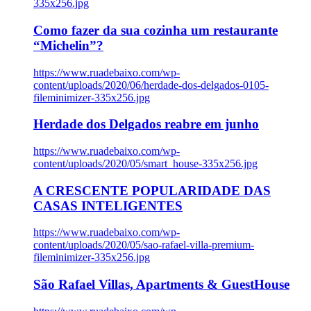
335x256.jpg
Como fazer da sua cozinha um restaurante
“Michelin”?
https://www.ruadebaixo.com/wp-
content/uploads/2020/06/herdade-dos-delgados-0105-
fileminimizer-335x256.jpg
Herdade dos Delgados reabre em junho
https://www.ruadebaixo.com/wp-
content/uploads/2020/05/smart_house-335x256.jpg
A CRESCENTE POPULARIDADE DAS
CASAS INTELIGENTES
https://www.ruadebaixo.com/wp-
content/uploads/2020/05/sao-rafael-villa-premium-
fileminimizer-335x256.jpg
São Rafael Villas, Apartments & GuestHouse