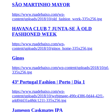
SÃO MARTINHO MAYOR
https://www.ruadebaixo.com/wp-
content/uploads/2018/10/old_fashion_week-335x256.jpg
HAVANA CLUB 7 JUNTA-SE À OLD
FASHIONED WEEK
https://www.ruadebaixo.com/wp-
content/uploads/2018/10/ginos_home-335x256.jpg
Ginos
https://www.ruadebaixo.com/wp-content/uploads/2018/10/pf-
335x256.jpg
43º Portugal Fashion | Porto | Dia 1
https://www.ruadebaixo.com/wp-
content/uploads/2018/10/webimage-490c4386-0d44-42f1-
a4d04431a48dc1211-335x256.jpg
Jameson Caskmates IPA