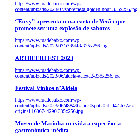
https://www.ruadebaixo.com/wp-
content/uploads/2023/07/sobremesa-golden-hour-335x256.jpg
“Envy” apresenta nova carta de Verão que
promete ser uma explosão de sabores
https://www.ruadebaixo.com/wp-
content/uploads/2023/07/a7r8448-335x256.jpg
ARTBEERFEST 2023
https://www.ruadebaixo.com/wp-
content/uploads/2023/06/aldeia-galega2-335x256.jpg
Festival Vinhos n’Aldeia
https://www.ruadebaixo.com/wp-
content/uploads/2023/06/488496-the20spot20pt_04-5b72a6-
original-1686744290-335x256.jpg
Museu de Marinha convida a experiência
gastronómica inédita