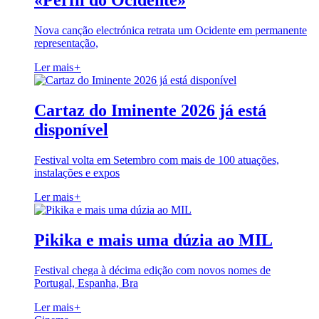
«Perfil do Ocidente»
Nova canção electrónica retrata um Ocidente em permanente
representação,
Ler mais
+
Cartaz do Iminente 2026 já está
disponível
Festival volta em Setembro com mais de 100 atuações,
instalações e expos
Ler mais
+
Pikika e mais uma dúzia ao MIL
Festival chega à décima edição com novos nomes de
Portugal, Espanha, Bra
Ler mais
+