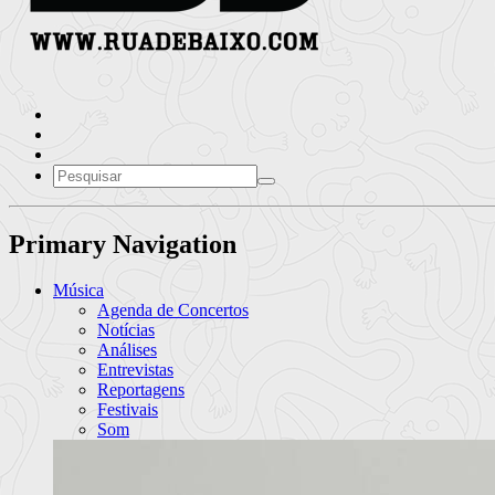
Primary Navigation
Música
Agenda de Concertos
Notícias
Análises
Entrevistas
Reportagens
Festivais
Som