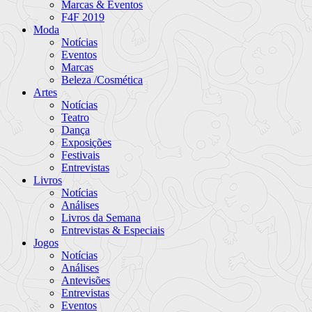
Marcas & Eventos
F4F 2019
Moda
Notícias
Eventos
Marcas
Beleza /Cosmética
Artes
Notícias
Teatro
Dança
Exposições
Festivais
Entrevistas
Livros
Notícias
Análises
Livros da Semana
Entrevistas & Especiais
Jogos
Notícias
Análises
Antevisões
Entrevistas
Eventos