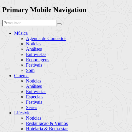
Primary Mobile Navigation
Música
Agenda de Concertos
Notícias
Análises
Entrevistas
Reportagens
Festivais
Som
Cinema
Notícias
Análises
Entrevistas
Especiais
Festivais
Séries
Lifestyle
Notícias
Restauração & Vinhos
Hotelaria & Bem-estar