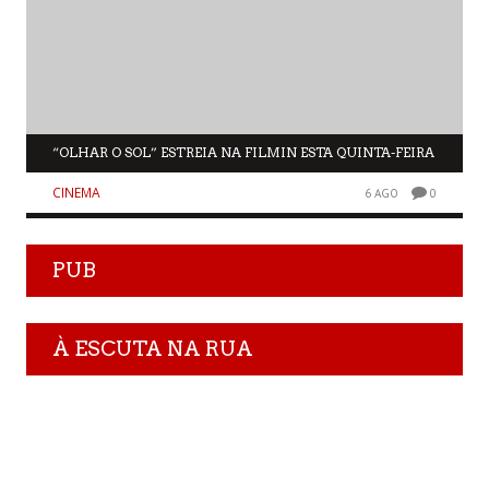
“OLHAR O SOL” ESTREIA NA FILMIN ESTA QUINTA-FEIRA
CINEMA
6 AGO
0
PUB
À ESCUTA NA RUA