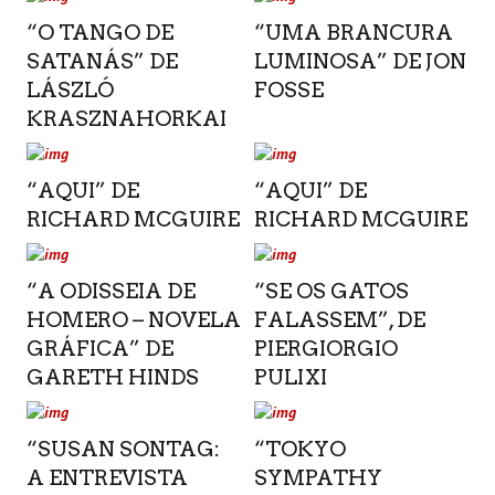
“O TANGO DE
“UMA BRANCURA
SATANÁS” DE
LUMINOSA” DE JON
LÁSZLÓ
FOSSE
KRASZNAHORKAI
“AQUI” DE
“AQUI” DE
RICHARD MCGUIRE
RICHARD MCGUIRE
“A ODISSEIA DE
“SE OS GATOS
HOMERO – NOVELA
FALASSEM”, DE
GRÁFICA” DE
PIERGIORGIO
GARETH HINDS
PULIXI
“SUSAN SONTAG:
“TOKYO
A ENTREVISTA
SYMPATHY