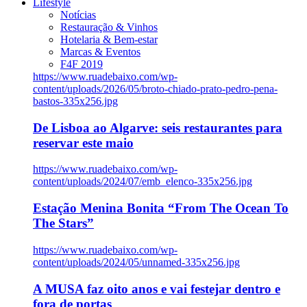
Lifestyle
Notícias
Restauração & Vinhos
Hotelaria & Bem-estar
Marcas & Eventos
F4F 2019
https://www.ruadebaixo.com/wp-
content/uploads/2026/05/broto-chiado-prato-pedro-pena-
bastos-335x256.jpg
De Lisboa ao Algarve: seis restaurantes para
reservar este maio
https://www.ruadebaixo.com/wp-
content/uploads/2024/07/emb_elenco-335x256.jpg
Estação Menina Bonita “From The Ocean To
The Stars”
https://www.ruadebaixo.com/wp-
content/uploads/2024/05/unnamed-335x256.jpg
A MUSA faz oito anos e vai festejar dentro e
fora de portas