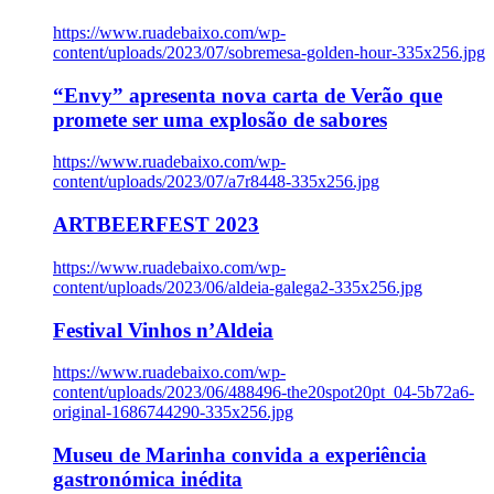
https://www.ruadebaixo.com/wp-
content/uploads/2023/07/sobremesa-golden-hour-335x256.jpg
“Envy” apresenta nova carta de Verão que
promete ser uma explosão de sabores
https://www.ruadebaixo.com/wp-
content/uploads/2023/07/a7r8448-335x256.jpg
ARTBEERFEST 2023
https://www.ruadebaixo.com/wp-
content/uploads/2023/06/aldeia-galega2-335x256.jpg
Festival Vinhos n’Aldeia
https://www.ruadebaixo.com/wp-
content/uploads/2023/06/488496-the20spot20pt_04-5b72a6-
original-1686744290-335x256.jpg
Museu de Marinha convida a experiência
gastronómica inédita