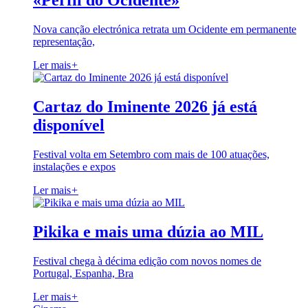
«Perfil do Ocidente»
Nova canção electrónica retrata um Ocidente em permanente
representação,
Ler mais
+
Cartaz do Iminente 2026 já está
disponível
Festival volta em Setembro com mais de 100 atuações,
instalações e expos
Ler mais
+
Pikika e mais uma dúzia ao MIL
Festival chega à décima edição com novos nomes de
Portugal, Espanha, Bra
Ler mais
+