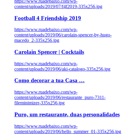
https://www.ruadebaixo.com/wp-
content/uploads/2019/07/f4f2019-335x256.jpg
Football 4 Friendship 2019
https://www.ruadebaixo.com/wp-
content/uploads/2019/06/carolain-spencer-by-hugo-
macedo_2-335x256.jpg
Carolain Spencer | Cocktails
https://www.ruadebaixo.com/wp-
content/uploads/2019/06/aki-catalogo-335x256.jpg
Como decorar a tua Casa …
https://www.ruadebaixo.com/wp-
content/uploads/2019/06/restaurante_puro-7311-
fileminimizer-335x256.jpg
Puro, um restaurante, duas personalidades
https://www.ruadebaixo.com/wp-
content/uploads/2019/06/hello_summer_01-335x256.jpg