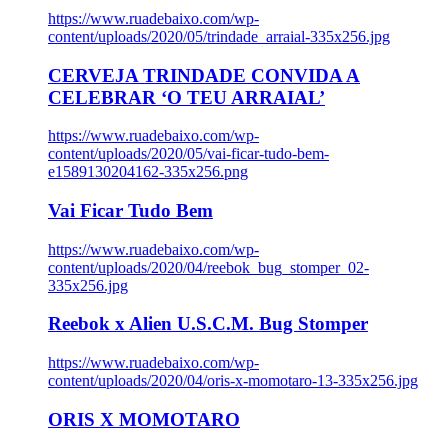
https://www.ruadebaixo.com/wp-
content/uploads/2020/05/trindade_arraial-335x256.jpg
CERVEJA TRINDADE CONVIDA A
CELEBRAR ‘O TEU ARRAIAL’
https://www.ruadebaixo.com/wp-
content/uploads/2020/05/vai-ficar-tudo-bem-
e1589130204162-335x256.png
Vai Ficar Tudo Bem
https://www.ruadebaixo.com/wp-
content/uploads/2020/04/reebok_bug_stomper_02-
335x256.jpg
Reebok x Alien U.S.C.M. Bug Stomper
https://www.ruadebaixo.com/wp-
content/uploads/2020/04/oris-x-momotaro-13-335x256.jpg
ORIS X MOMOTARO