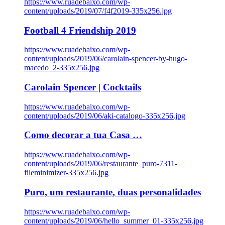
https://www.ruadebaixo.com/wp-
content/uploads/2019/07/f4f2019-335x256.jpg
Football 4 Friendship 2019
https://www.ruadebaixo.com/wp-
content/uploads/2019/06/carolain-spencer-by-hugo-
macedo_2-335x256.jpg
Carolain Spencer | Cocktails
https://www.ruadebaixo.com/wp-
content/uploads/2019/06/aki-catalogo-335x256.jpg
Como decorar a tua Casa …
https://www.ruadebaixo.com/wp-
content/uploads/2019/06/restaurante_puro-7311-
fileminimizer-335x256.jpg
Puro, um restaurante, duas personalidades
https://www.ruadebaixo.com/wp-
content/uploads/2019/06/hello_summer_01-335x256.jpg