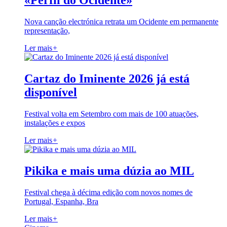
«Perfil do Ocidente»
Nova canção electrónica retrata um Ocidente em permanente
representação,
Ler mais
+
Cartaz do Iminente 2026 já está
disponível
Festival volta em Setembro com mais de 100 atuações,
instalações e expos
Ler mais
+
Pikika e mais uma dúzia ao MIL
Festival chega à décima edição com novos nomes de
Portugal, Espanha, Bra
Ler mais
+