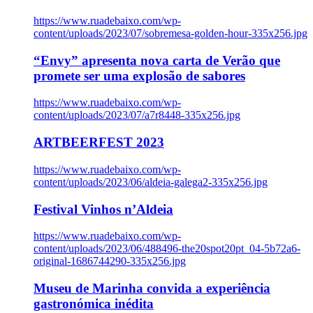
https://www.ruadebaixo.com/wp-
content/uploads/2023/07/sobremesa-golden-hour-335x256.jpg
“Envy” apresenta nova carta de Verão que
promete ser uma explosão de sabores
https://www.ruadebaixo.com/wp-
content/uploads/2023/07/a7r8448-335x256.jpg
ARTBEERFEST 2023
https://www.ruadebaixo.com/wp-
content/uploads/2023/06/aldeia-galega2-335x256.jpg
Festival Vinhos n’Aldeia
https://www.ruadebaixo.com/wp-
content/uploads/2023/06/488496-the20spot20pt_04-5b72a6-
original-1686744290-335x256.jpg
Museu de Marinha convida a experiência
gastronómica inédita