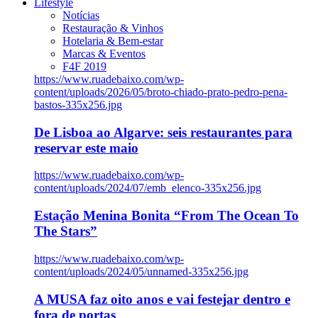
Lifestyle
Notícias
Restauração & Vinhos
Hotelaria & Bem-estar
Marcas & Eventos
F4F 2019
https://www.ruadebaixo.com/wp-
content/uploads/2026/05/broto-chiado-prato-pedro-pena-
bastos-335x256.jpg
De Lisboa ao Algarve: seis restaurantes para
reservar este maio
https://www.ruadebaixo.com/wp-
content/uploads/2024/07/emb_elenco-335x256.jpg
Estação Menina Bonita “From The Ocean To
The Stars”
https://www.ruadebaixo.com/wp-
content/uploads/2024/05/unnamed-335x256.jpg
A MUSA faz oito anos e vai festejar dentro e
fora de portas