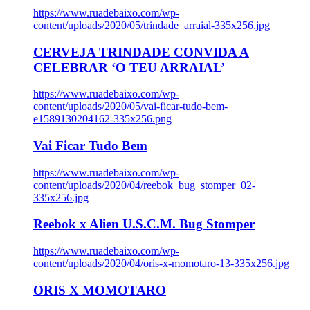
https://www.ruadebaixo.com/wp-
content/uploads/2020/05/trindade_arraial-335x256.jpg
CERVEJA TRINDADE CONVIDA A
CELEBRAR ‘O TEU ARRAIAL’
https://www.ruadebaixo.com/wp-
content/uploads/2020/05/vai-ficar-tudo-bem-
e1589130204162-335x256.png
Vai Ficar Tudo Bem
https://www.ruadebaixo.com/wp-
content/uploads/2020/04/reebok_bug_stomper_02-
335x256.jpg
Reebok x Alien U.S.C.M. Bug Stomper
https://www.ruadebaixo.com/wp-
content/uploads/2020/04/oris-x-momotaro-13-335x256.jpg
ORIS X MOMOTARO