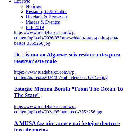
Lifestyle
Notícias
Restauração & Vinhos
Hotelaria & Bem-estar
Marcas & Eventos
F4F 2019
https://www.ruadebaixo.com/wp-
content/uploads/2026/05/broto-chiado-prato-pedro-pena-
bastos-335x256.jpg
De Lisboa ao Algarve: seis restaurantes para
reservar este maio
https://www.ruadebaixo.com/wp-
content/uploads/2024/07/emb_elenco-335x256.jpg
Estação Menina Bonita “From The Ocean To
The Stars”
https://www.ruadebaixo.com/wp-
content/uploads/2024/05/unnamed-335x256.jpg
A MUSA faz oito anos e vai festejar dentro e
fora de portas