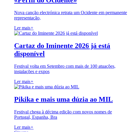
«Perfil do Ocidente»
Nova canção electrónica retrata um Ocidente em permanente
representação,
Ler mais
+
Cartaz do Iminente 2026 já está
disponível
Festival volta em Setembro com mais de 100 atuações,
instalações e expos
Ler mais
+
Pikika e mais uma dúzia ao MIL
Festival chega à décima edição com novos nomes de
Portugal, Espanha, Bra
Ler mais
+