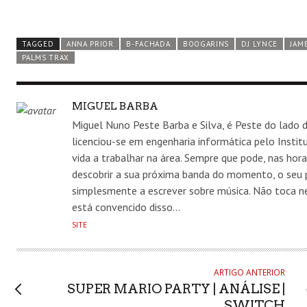
TAGGED
ANNA PRIOR
B-FACHADA
BOOGARINS
DJ LYNCE
JAM
PALMS TRAX
AUTHOR
MIGUEL BARBA
Miguel Nuno Peste Barba e Silva, é Peste do lado d
licenciou-se em engenharia informática pelo Insti
vida a trabalhar na área. Sempre que pode, nas hora
descobrir a sua próxima banda do momento, o seu p
simplesmente a escrever sobre música. Não toca
está convencido disso…
SITE
ARTIGO ANTERIOR
SUPER MARIO PARTY | ANÁLISE |
SWITCH