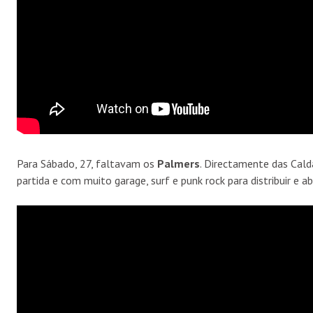
Para Sábado, 27, faltavam os
Palmers
. Directamente das Cald
partida e com muito garage, surf e punk rock para distribuir e ab