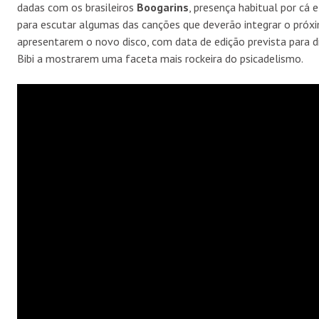
dadas com os brasileiros
Boogarins
, presença habitual por cá 
para escutar algumas das canções que deverão integrar o próx
apresentarem o novo disco, com data de edição prevista para di
Bibi a mostrarem uma faceta mais rockeira do psicadelismo.