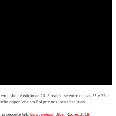
 Lisboa. A edição de 2018 realiza-se entre os dias 23 e 27 de
stão disponíveis em Bol.pt e nos locais habituais.
no seguinte link:
Eis o Jameson Urban Routes 2018
.