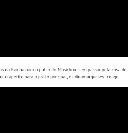
as da Rainha para o palco do Musicbox, sem passar pela casa de
rir o apetite para o prato principal, os dinamarqueses Iceage.