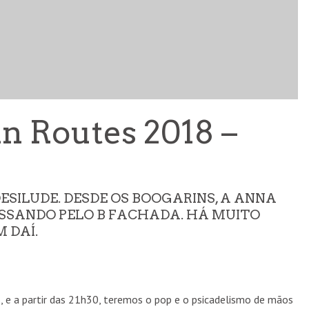
“OLHAR O SOL” ESTREIA NA FILMIN ESTA QUINTA-
FEIRA
n Routes 2018 –
CINEMA
6 AGO
ESILUDE. DESDE OS BOOGARINS, A ANNA
ASSANDO PELO B FACHADA. HÁ MUITO
 DAÍ.
o, e a partir das 21h30, teremos o pop e o psicadelismo de mãos