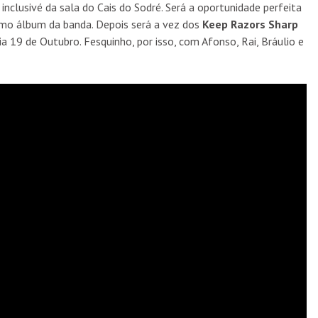
e inclusivé da sala do Cais do Sodré. Será a oportunidade perfeita
imo álbum da banda. Depois será a vez dos
Keep Razors Sharp
a 19 de Outubro. Fesquinho, por isso, com Afonso, Rai, Bráulio e