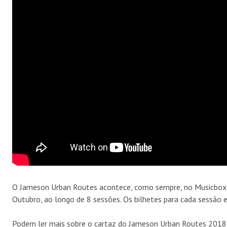
O Jameson Urban Routes acontece, como sempre, no Musicbox em
Outubro, ao longo de 8 sessões. Os bilhetes para cada sessão e
Podem ler mais sobre o cartaz do Jameson Urban Routes 2018 