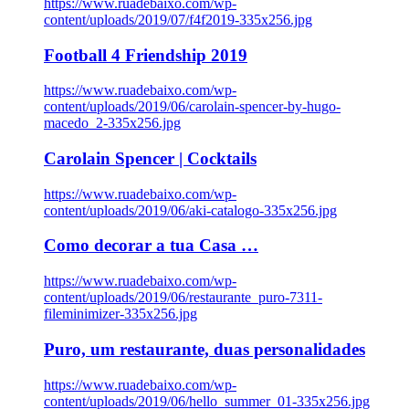
https://www.ruadebaixo.com/wp-
content/uploads/2019/07/f4f2019-335x256.jpg
Football 4 Friendship 2019
https://www.ruadebaixo.com/wp-
content/uploads/2019/06/carolain-spencer-by-hugo-
macedo_2-335x256.jpg
Carolain Spencer | Cocktails
https://www.ruadebaixo.com/wp-
content/uploads/2019/06/aki-catalogo-335x256.jpg
Como decorar a tua Casa …
https://www.ruadebaixo.com/wp-
content/uploads/2019/06/restaurante_puro-7311-
fileminimizer-335x256.jpg
Puro, um restaurante, duas personalidades
https://www.ruadebaixo.com/wp-
content/uploads/2019/06/hello_summer_01-335x256.jpg