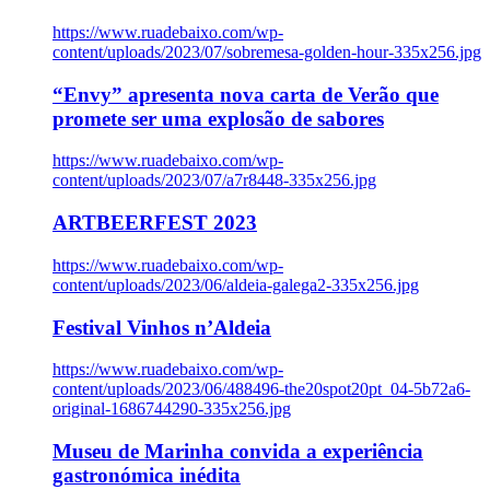
https://www.ruadebaixo.com/wp-
content/uploads/2023/07/sobremesa-golden-hour-335x256.jpg
“Envy” apresenta nova carta de Verão que
promete ser uma explosão de sabores
https://www.ruadebaixo.com/wp-
content/uploads/2023/07/a7r8448-335x256.jpg
ARTBEERFEST 2023
https://www.ruadebaixo.com/wp-
content/uploads/2023/06/aldeia-galega2-335x256.jpg
Festival Vinhos n’Aldeia
https://www.ruadebaixo.com/wp-
content/uploads/2023/06/488496-the20spot20pt_04-5b72a6-
original-1686744290-335x256.jpg
Museu de Marinha convida a experiência
gastronómica inédita