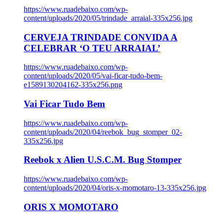
https://www.ruadebaixo.com/wp-
content/uploads/2020/05/trindade_arraial-335x256.jpg
CERVEJA TRINDADE CONVIDA A
CELEBRAR ‘O TEU ARRAIAL’
https://www.ruadebaixo.com/wp-
content/uploads/2020/05/vai-ficar-tudo-bem-
e1589130204162-335x256.png
Vai Ficar Tudo Bem
https://www.ruadebaixo.com/wp-
content/uploads/2020/04/reebok_bug_stomper_02-
335x256.jpg
Reebok x Alien U.S.C.M. Bug Stomper
https://www.ruadebaixo.com/wp-
content/uploads/2020/04/oris-x-momotaro-13-335x256.jpg
ORIS X MOMOTARO