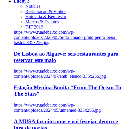
Lifestyle
Notícias
Restauração & Vinhos
Hotelaria & Bem-estar
Marcas & Eventos
F4F 2019
https://www.ruadebaixo.com/wp-
content/uploads/2026/05/broto-chiado-prato-pedro-pena-
bastos-335x256.jpg
De Lisboa ao Algarve: seis restaurantes para
reservar este maio
https://www.ruadebaixo.com/wp-
content/uploads/2024/07/emb_elenco-335x256.jpg
Estação Menina Bonita “From The Ocean To
The Stars”
https://www.ruadebaixo.com/wp-
content/uploads/2024/05/unnamed-335x256.jpg
A MUSA faz oito anos e vai festejar dentro e
fora de portas