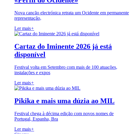
«Perfil do Ocidente»
Nova canção electrónica retrata um Ocidente em permanente
representação,
Ler mais
+
Cartaz do Iminente 2026 já está
disponível
Festival volta em Setembro com mais de 100 atuações,
instalações e expos
Ler mais
+
Pikika e mais uma dúzia ao MIL
Festival chega à décima edição com novos nomes de
Portugal, Espanha, Bra
Ler mais
+