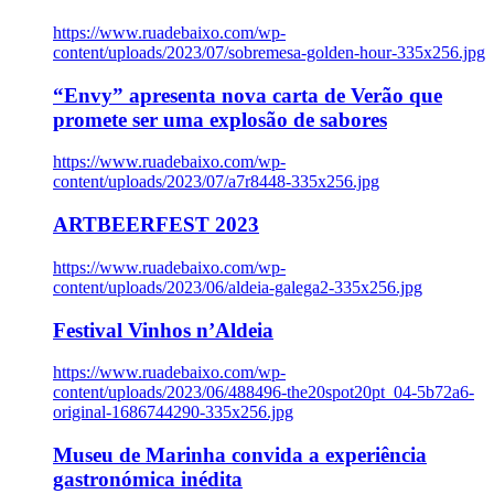
https://www.ruadebaixo.com/wp-
content/uploads/2023/07/sobremesa-golden-hour-335x256.jpg
“Envy” apresenta nova carta de Verão que
promete ser uma explosão de sabores
https://www.ruadebaixo.com/wp-
content/uploads/2023/07/a7r8448-335x256.jpg
ARTBEERFEST 2023
https://www.ruadebaixo.com/wp-
content/uploads/2023/06/aldeia-galega2-335x256.jpg
Festival Vinhos n’Aldeia
https://www.ruadebaixo.com/wp-
content/uploads/2023/06/488496-the20spot20pt_04-5b72a6-
original-1686744290-335x256.jpg
Museu de Marinha convida a experiência
gastronómica inédita