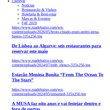
Lifestyle
Notícias
Restauração & Vinhos
Hotelaria & Bem-estar
Marcas & Eventos
F4F 2019
https://www.ruadebaixo.com/wp-
content/uploads/2026/05/broto-chiado-prato-pedro-pena-
bastos-335x256.jpg
De Lisboa ao Algarve: seis restaurantes para
reservar este maio
https://www.ruadebaixo.com/wp-
content/uploads/2024/07/emb_elenco-335x256.jpg
Estação Menina Bonita “From The Ocean To
The Stars”
https://www.ruadebaixo.com/wp-
content/uploads/2024/05/unnamed-335x256.jpg
A MUSA faz oito anos e vai festejar dentro e
fora de portas