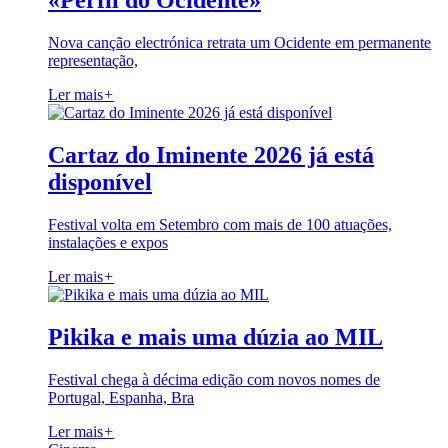
«Perfil do Ocidente»
Nova canção electrónica retrata um Ocidente em permanente
representação,
Ler mais
+
Cartaz do Iminente 2026 já está
disponível
Festival volta em Setembro com mais de 100 atuações,
instalações e expos
Ler mais
+
Pikika e mais uma dúzia ao MIL
Festival chega à décima edição com novos nomes de
Portugal, Espanha, Bra
Ler mais
+