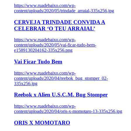
https://www.ruadebaixo.com/wp-
content/uploads/2020/05/trindade_arraial-335x256.jpg
CERVEJA TRINDADE CONVIDA A
CELEBRAR ‘O TEU ARRAIAL’
https://www.ruadebaixo.com/wp-
content/uploads/2020/05/vai-ficar-tudo-bem-
e1589130204162-335x256.png
Vai Ficar Tudo Bem
https://www.ruadebaixo.com/wp-
content/uploads/2020/04/reebok_bug_stomper_02-
335x256.jpg
Reebok x Alien U.S.C.M. Bug Stomper
https://www.ruadebaixo.com/wp-
content/uploads/2020/04/oris-x-momotaro-13-335x256.jpg
ORIS X MOMOTARO