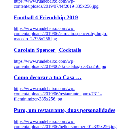
https://www.ruadebaixo.com/wp-
content/uploads/2019/07/f4f2019-335x256.jpg
Football 4 Friendship 2019
https://www.ruadebaixo.com/wp-
content/uploads/2019/06/carolain-spencer-by-hugo-
macedo_2-335x256.jpg
Carolain Spencer | Cocktails
https://www.ruadebaixo.com/wp-
content/uploads/2019/06/aki-catalogo-335x256.jpg
Como decorar a tua Casa …
https://www.ruadebaixo.com/wp-
content/uploads/2019/06/restaurante_puro-7311-
fileminimizer-335x256.jpg
Puro, um restaurante, duas personalidades
https://www.ruadebaixo.com/wp-
content/uploads/2019/06/hello_summer_01-335x256.jpg